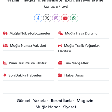
yazıları, magazinden siyasete, spordan seyahate her
konuda Flow!
Muğla Nöbetçi Eczaneler
Muğla Hava Durumu
Muğla Namaz Vakitleri
Muğla Trafik Yoğunluk
Haritası
Puan Durumu ve Fikstür
Tüm Manşetler
Son Dakika Haberleri
Haber Arşivi
Güncel
Yazarlar
Resmi İlanlar
Magazin
Muğla Haber
Siyaset