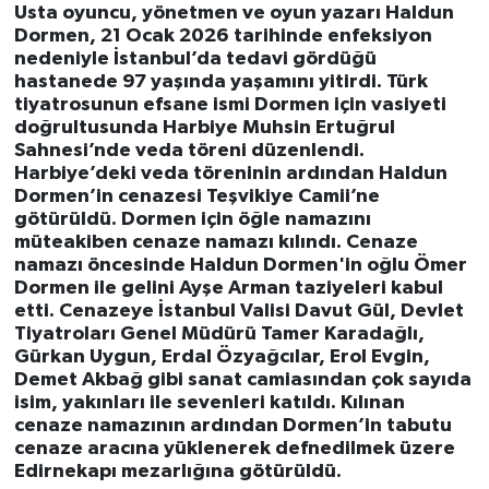
Usta oyuncu, yönetmen ve oyun yazarı Haldun
Dormen, 21 Ocak 2026 tarihinde enfeksiyon
nedeniyle İstanbul’da tedavi gördüğü
hastanede 97 yaşında yaşamını yitirdi. Türk
tiyatrosunun efsane ismi Dormen için vasiyeti
doğrultusunda Harbiye Muhsin Ertuğrul
Sahnesi’nde veda töreni düzenlendi.
Harbiye’deki veda töreninin ardından Haldun
Dormen’in cenazesi Teşvikiye Camii’ne
götürüldü. Dormen için öğle namazını
müteakiben cenaze namazı kılındı. Cenaze
namazı öncesinde Haldun Dormen'in oğlu Ömer
Dormen ile gelini Ayşe Arman taziyeleri kabul
etti. Cenazeye İstanbul Valisi Davut Gül, Devlet
Tiyatroları Genel Müdürü Tamer Karadağlı,
Gürkan Uygun, Erdal Özyağcılar, Erol Evgin,
Demet Akbağ gibi sanat camiasından çok sayıda
isim, yakınları ile sevenleri katıldı. Kılınan
cenaze namazının ardından Dormen’in tabutu
cenaze aracına yüklenerek defnedilmek üzere
Edirnekapı mezarlığına götürüldü.