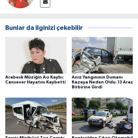
Bunlar da ilginizi çekebilir
Arabesk Müziğin Acı Kaybı:
Anız Yangınının Dumanı
Cansever Hayatını Kaybetti
Kazaya Neden Oldu: 13 Araç
Birbirine Girdi