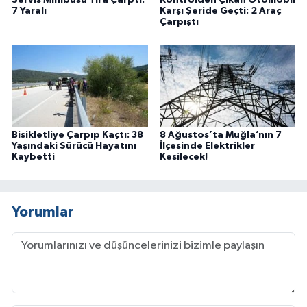
Servis Minibüsü Tıra Çarptı:
Kontrolden Çıkan Otomobil
7 Yaralı
Karşı Şeride Geçti: 2 Araç
Çarpıştı
Bisikletliye Çarpıp Kaçtı: 38
8 Ağustos’ta Muğla’nın 7
Yaşındaki Sürücü Hayatını
İlçesinde Elektrikler
Kaybetti
Kesilecek!
Yorumlar