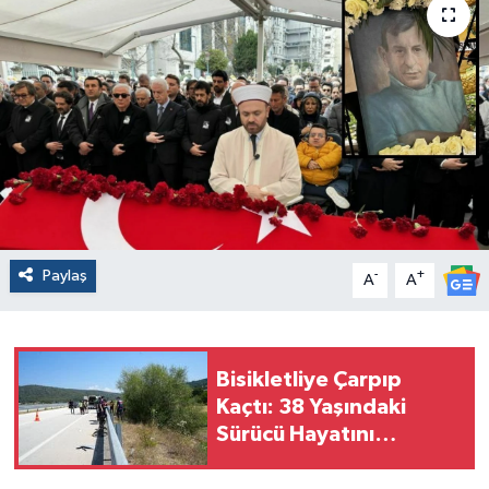
Paylaş
-
+
A
A
Bisikletliye Çarpıp
Kaçtı: 38 Yaşındaki
Sürücü Hayatını
Kaybetti