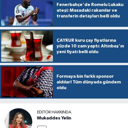
Fenerbahçe'de Romelu Lukaku
ateşi: Masadaki rakamlar ve
transferin detayları belli oldu
ÇAYKUR kuru çay fiyatlarına
yüzde 10 zam yaptı: Altınbaş'ın
yeni fiyatı belli oldu
Formaya bin farklı sponsor
aldılar! Tüm dünyada gündem
oldu
EDITÖR HAKKINDA
Mukaddes Yelin