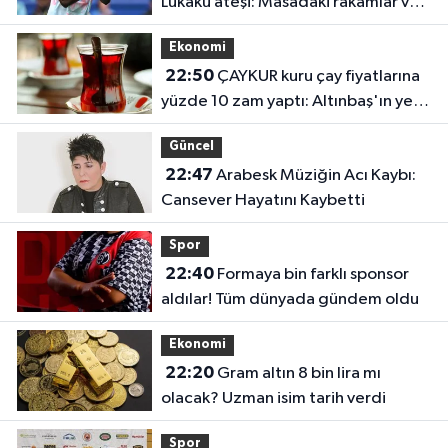
Lukaku ateşi: Masadaki rakamlar ve
transferin detayları belli oldu
Ekonomi
22:50
ÇAYKUR kuru çay fiyatlarına
yüzde 10 zam yaptı: Altınbaş'ın yeni
fiyatı belli oldu
Güncel
22:47
Arabesk Müziğin Acı Kaybı:
Cansever Hayatını Kaybetti
Spor
22:40
Formaya bin farklı sponsor
aldılar! Tüm dünyada gündem oldu
Ekonomi
22:20
Gram altın 8 bin lira mı
olacak? Uzman isim tarih verdi
Spor