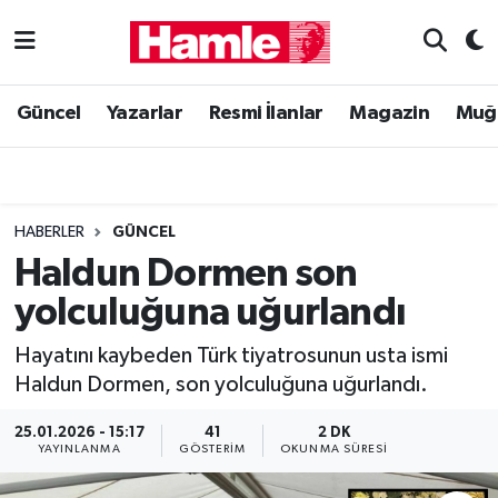
Güncel
Muğla Nöbetçi Eczaneler
Güncel
Yazarlar
Resmi İlanlar
Magazin
Muğ
Yazarlar
Muğla Hava Durumu
Resmi İlanlar
Muğla Namaz Vakitleri
HABERLER
GÜNCEL
Magazin
Muğla Trafik Yoğunluk Haritası
Haldun Dormen son
yolculuğuna uğurlandı
Muğla Haber
Süper Lig Puan Durumu ve Fikstür
Hayatını kaybeden Türk tiyatrosunun usta ismi
Siyaset
Tüm Manşetler
Haldun Dormen, son yolculuğuna uğurlandı.
Son Dakika Haberleri
25.01.2026 - 15:17
41
2 DK
YAYINLANMA
GÖSTERIM
OKUNMA SÜRESI
Haber Arşivi