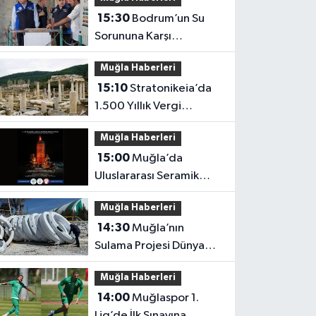
15:30
Bodrum’un Su
Sorununa Karşı
Yatırımlar Sürüyor
Muğla Haberleri
15:10
Stratonikeia’da
1.500 Yıllık Vergi
Usulsüzlüğü Ortaya
Muğla Haberleri
Çıktı
15:00
Muğla’da
Uluslararası Seramik
Buluşması
Muğla Haberleri
14:30
Muğla’nın
Sulama Projesi Dünya
Finalinde
Muğla Haberleri
14:00
Muğlaspor 1.
Lig’de İlk Sınavına