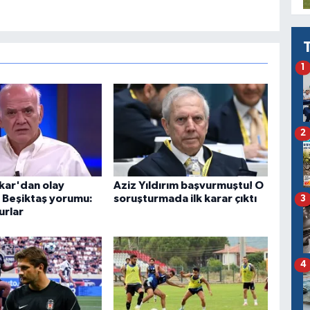
1
2
ar'dan olay
Aziz Yıldırım başvurmuştu! O
 Beşiktaş yorumu:
soruşturmada ilk karar çıktı
3
urlar
4