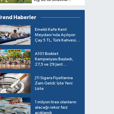
Çıkıyor
Trend Haberler
Emekli Kafe Kent
Meydanı’nda Açılıyor:
Çay 5 TL, Türk Kahvesi
15 TL Olacak
A101 Bisiklet
Kampanyası Başladı,
27,5 ve 29 Jant
Modeller Raflarda
JTI Sigara Fiyatlarına
Zam Geldi: İşte Yeni
Liste
1 milyon lirası olanların
alacağı rekor faiz
açıklandı