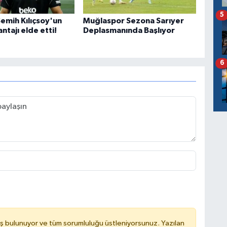
5
Semih Kılıçsoy'un
Muğlaspor Sezona Sarıyer
antajı elde etti!
Deplasmanında Başlıyor
6
ş bulunuyor ve tüm sorumluluğu üstleniyorsunuz. Yazılan