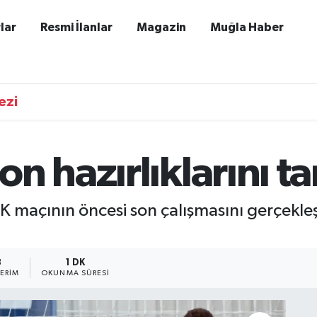
lar
Resmi İlanlar
Magazin
Muğla Haber
ezi
n hazırlıklarını 
FK maçının öncesi son çalışmasını gerçekleşt
8
1 DK
ERIM
OKUNMA SÜRESI