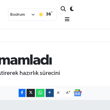
°
36
Bodrum
tamamladı
irerek hazırlık sürecini
-
+
A
A