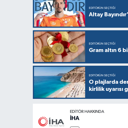
EDITÖRÜN SEÇTIĞI
Altay Bayındır'
EDITÖRÜN SEÇTIĞI
Gram altın 6 bi
EDITÖRÜN SEÇTIĞI
O plajlarda de
kirlilik uyarısı 
EDITÖR HAKKINDA
İHA