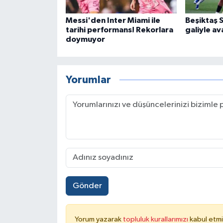
Messi'den Inter Miami ile
Beşiktaş 
tarihi performans! Rekorlara
galiyle av
doymuyor
Yorumlar
Gönder
Yorum yazarak
topluluk kurallarımızı
kabul etmi