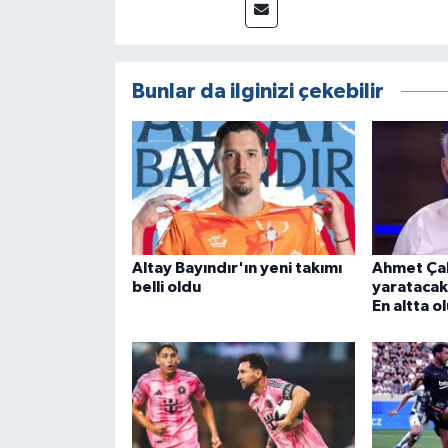
Bunlar da ilginizi çekebilir
Altay Bayındır'ın yeni takımı
Ahmet Çak
belli oldu
yaratacak
En altta ol