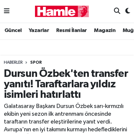
Güncel
Muğla Nöbetçi Eczaneler
Güncel
Yazarlar
Resmi İlanlar
Magazin
Muğ
Yazarlar
Muğla Hava Durumu
Resmi İlanlar
Muğla Namaz Vakitleri
HABERLER
SPOR
Magazin
Muğla Trafik Yoğunluk Haritası
Dursun Özbek'ten transfer
yanıtı! Taraftarlara yıldız
Muğla Haber
Süper Lig Puan Durumu ve Fikstür
isimleri hatırlattı
Siyaset
Tüm Manşetler
Galatasaray Başkanı Dursun Özbek sarı-kırmızılı
ekibin yeni sezon ilk antrenmanı öncesinde
Son Dakika Haberleri
taraftarın transfer eleştirilerine yanıt verdi.
Avrupa'nın en iyi takımını kurmayı hedeflediklerini
Haber Arşivi