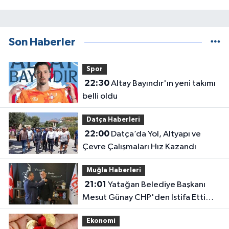
Son Haberler
Spor
22:30
Altay Bayındır'ın yeni takımı
belli oldu
Datça Haberleri
22:00
Datça’da Yol, Altyapı ve
Çevre Çalışmaları Hız Kazandı
Muğla Haberleri
21:01
Yatağan Belediye Başkanı
Mesut Günay CHP'den İstifa Etti
Yeni Parti'ye Katıldı
Ekonomi