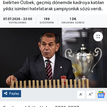
belirten Özbek, geçmiş dönemde kadroya katılan
yıldız isimleri hatırlatarak şampiyonluk sözü verdi.
07.07.2026 - 23:00
199
1 DK
YAYINLANMA
GÖSTERIM
OKUNMA SÜRESI
Paylaş
-
+
A
A