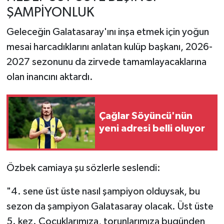
ŞAMPİYONLUK
Geleceğin Galatasaray'ını inşa etmek için yoğun
mesai harcadıklarını anlatan kulüp başkanı, 2026-
2027 sezonunu da zirvede tamamlayacaklarına
olan inancını aktardı.
Çağlar Söyüncü'nün
yeni adresi belli oluyor
Özbek camiaya şu sözlerle seslendi:
"4. sene üst üste nasıl şampiyon olduysak, bu
sezon da şampiyon Galatasaray olacak. Üst üste
5. kez. Çocuklarımıza, torunlarımıza bugünden