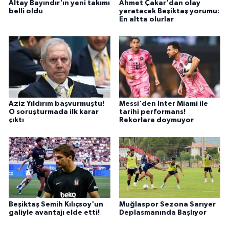
Altay Bayındır'ın yeni takımı
Ahmet Çakar'dan olay
belli oldu
yaratacak Beşiktaş yorumu:
En altta olurlar
Aziz Yıldırım başvurmuştu!
Messi'den Inter Miami ile
O soruşturmada ilk karar
tarihi performans!
çıktı
Rekorlara doymuyor
Beşiktaş Semih Kılıçsoy'un
Muğlaspor Sezona Sarıyer
galiyle avantajı elde etti!
Deplasmanında Başlıyor