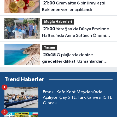
21:00
Gram altın 6 bin lirayı aştı!
Beklenen veriler açıklandı
Muğla Haberleri
21:00
Yatağan’da Dünya Emzirme
Haftası’nda Anne Sütünün Önemi
Anlatıldı
Yaşam
20:45
O plajlarda denize
girecekler dikkat! Uzmanlardan
kirlilik uyarısı geldi
Trend Haberler
1
Emekli Kafe Kent Meydanı’nda
Açılıyor: Çay 5 TL, Türk Kahvesi 15 TL
Olacak
2