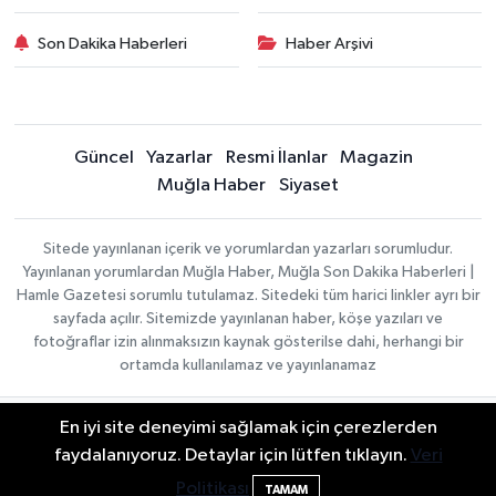
Son Dakika Haberleri
Haber Arşivi
Güncel
Yazarlar
Resmi İlanlar
Magazin
Muğla Haber
Siyaset
Sitede yayınlanan içerik ve yorumlardan yazarları sorumludur.
Yayınlanan yorumlardan Muğla Haber, Muğla Son Dakika Haberleri |
Hamle Gazetesi sorumlu tutulamaz. Sitedeki tüm harici linkler ayrı bir
sayfada açılır. Sitemizde yayınlanan haber, köşe yazıları ve
fotoğraflar izin alınmaksızın kaynak gösterilse dahi, herhangi bir
ortamda kullanılamaz ve yayınlanamaz
En iyi site deneyimi sağlamak için çerezlerden
Gizlilik Sözleşmesi
Haber Yazılımı:
TE Bilişim
Veri Politikası
faydalanıyoruz. Detaylar için lütfen tıklayın.
Veri
| Copyright © 2026
Yayın İlkeleri
Politikası
TAMAM