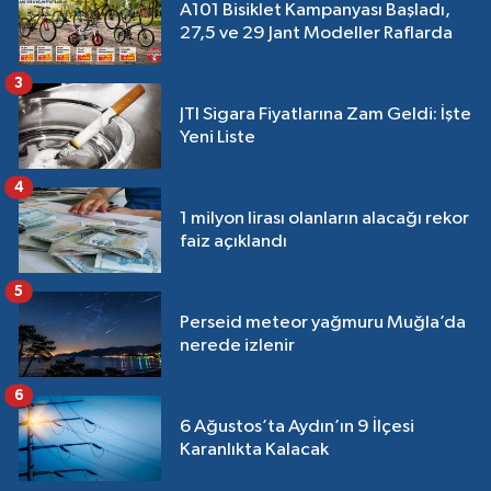
A101 Bisiklet Kampanyası Başladı,
27,5 ve 29 Jant Modeller Raflarda
3
JTI Sigara Fiyatlarına Zam Geldi: İşte
Yeni Liste
4
1 milyon lirası olanların alacağı rekor
faiz açıklandı
5
Perseid meteor yağmuru Muğla’da
nerede izlenir
6
6 Ağustos’ta Aydın’ın 9 İlçesi
Karanlıkta Kalacak