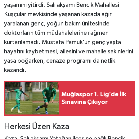
yaşamını yitirdi. Salı akşamı Bencik Mahallesi
Kuşçular mevkisinde yaşanan kazada ağır
yaralanan genç, yoğun bakım ünitesinde
doktorların tüm müdahalelerine rağmen
kurtarılamadı. Mustafa Pamuk'un genç yaşta
hayatını kaybetmesi, ailesini ve mahalle sakinlerini
yasa boğarken, cenaze programı da netlik
kazandı.
Muğlaspor 1. Lig’de İlk
Sınavına Çıkıyor
Herkesi Üzen Kaza
Kaza, Salı akşamı Yatağan ilçesine bağlı Bencik