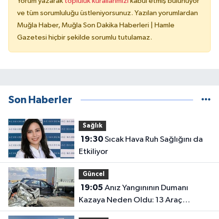
Yorum yazarak
topluluk kurallarımızı
kabul etmiş bulunuyor
ve tüm sorumluluğu üstleniyorsunuz. Yazılan yorumlardan
Muğla Haber, Muğla Son Dakika Haberleri | Hamle
Gazetesi hiçbir şekilde sorumlu tutulamaz.
Son Haberler
Sağlık
19:30
Sıcak Hava Ruh Sağlığını da
Etkiliyor
Güncel
19:05
Anız Yangınının Dumanı
Kazaya Neden Oldu: 13 Araç
Birbirine Girdi