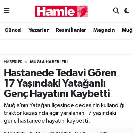
Güncel
Muğla Nöbetçi Eczaneler
Güncel
Yazarlar
Resmi İlanlar
Magazin
Muğ
Yazarlar
Muğla Hava Durumu
Resmi İlanlar
Muğla Namaz Vakitleri
HABERLER
MUĞLA HABERLERI
Magazin
Muğla Trafik Yoğunluk Haritası
Hastanede Tedavi Gören
17 Yaşındaki Yatağanlı
Muğla Haber
Süper Lig Puan Durumu ve Fikstür
Genç Hayatını Kaybetti
Siyaset
Tüm Manşetler
Muğla’nın Yatağan İlçesinde dedesinin kullandığı
traktör kazasında ağır yaralanan 17 yaşındaki
Son Dakika Haberleri
genç hastanede hayatını kaybetti.
Haber Arşivi