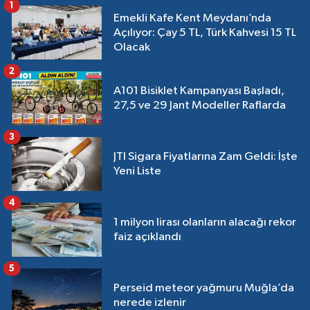
1
Emekli Kafe Kent Meydanı’nda
Açılıyor: Çay 5 TL, Türk Kahvesi 15 TL
Olacak
2
A101 Bisiklet Kampanyası Başladı,
27,5 ve 29 Jant Modeller Raflarda
3
JTI Sigara Fiyatlarına Zam Geldi: İşte
Yeni Liste
4
1 milyon lirası olanların alacağı rekor
faiz açıklandı
5
Perseid meteor yağmuru Muğla’da
nerede izlenir