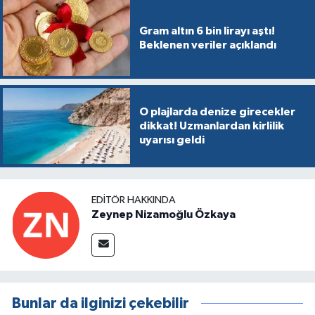
Gram altın 6 bin lirayı aştı!
Beklenen veriler açıklandı
O plajlarda denize girecekler
dikkat! Uzmanlardan kirlilik
uyarısı geldi
EDITÖR HAKKINDA
Zeynep Nizamoğlu Özkaya
Bunlar da ilginizi çekebilir