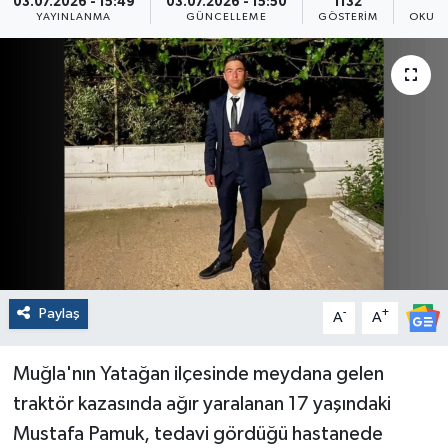
03.07.2026 - 15:49
03.07.2026 - 15:50
1132
YAYINLANMA
GÜNCELLEME
GÖSTERIM
OKUNM
Paylaş
-
+
A
A
Muğla'nın Yatağan ilçesinde meydana gelen
traktör kazasında ağır yaralanan 17 yaşındaki
Mustafa Pamuk, tedavi gördüğü hastanede