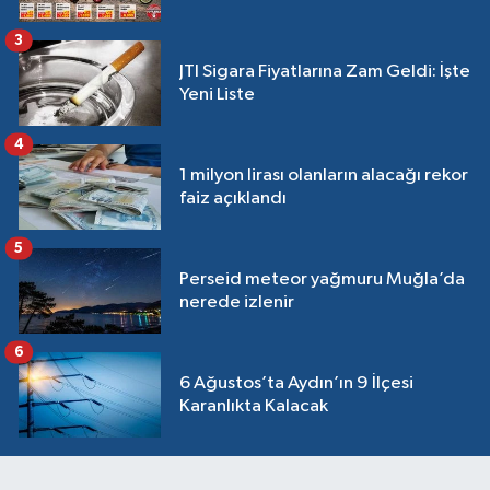
3
JTI Sigara Fiyatlarına Zam Geldi: İşte
Yeni Liste
4
1 milyon lirası olanların alacağı rekor
faiz açıklandı
5
Perseid meteor yağmuru Muğla’da
nerede izlenir
6
6 Ağustos’ta Aydın’ın 9 İlçesi
Karanlıkta Kalacak