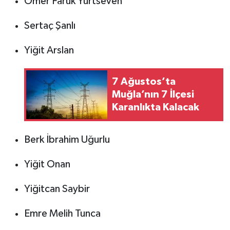
Ömer Faruk Yurtseven
Sertaç Şanlı
Yiğit Arslan
7 Ağustos’ta
Muğla’nın 7 İlçesi
Karanlıkta Kalacak
Berk İbrahim Uğurlu
Yiğit Onan
Yiğitcan Saybir
Emre Melih Tunca