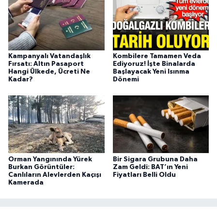
Kampanyalı Vatandaşlık
Kombilere Tamamen Veda
Fırsatı: Altın Pasaport
Ediyoruz! İşte Binalarda
Hangi Ülkede, Ücreti Ne
Başlayacak Yeni Isınma
Kadar?
Dönemi
Orman Yangınında Yürek
Bir Sigara Grubuna Daha
Burkan Görüntüler:
Zam Geldi: BAT’ın Yeni
Canlıların Alevlerden Kaçışı
Fiyatları Belli Oldu
Kamerada