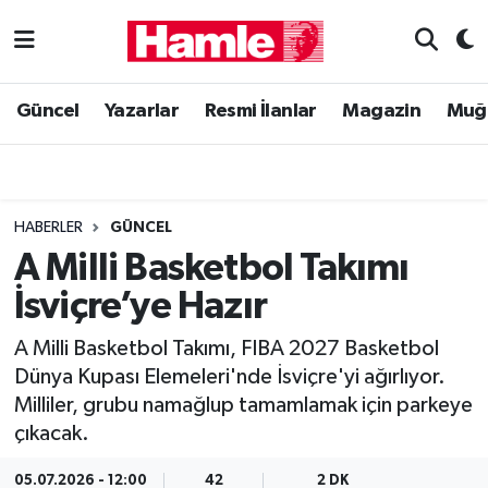
Güncel
Muğla Nöbetçi Eczaneler
Güncel
Yazarlar
Resmi İlanlar
Magazin
Muğ
Yazarlar
Muğla Hava Durumu
Resmi İlanlar
Muğla Namaz Vakitleri
HABERLER
GÜNCEL
Magazin
Muğla Trafik Yoğunluk Haritası
A Milli Basketbol Takımı
İsviçre’ye Hazır
Muğla Haber
Süper Lig Puan Durumu ve Fikstür
A Milli Basketbol Takımı, FIBA 2027 Basketbol
Siyaset
Tüm Manşetler
Dünya Kupası Elemeleri'nde İsviçre'yi ağırlıyor.
Milliler, grubu namağlup tamamlamak için parkeye
Son Dakika Haberleri
çıkacak.
Haber Arşivi
05.07.2026 - 12:00
42
2 DK