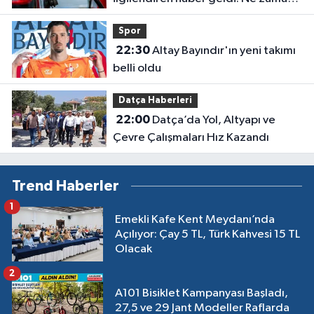
indirim gelecek?
Spor
22:30
Altay Bayındır'ın yeni takımı
belli oldu
Datça Haberleri
22:00
Datça’da Yol, Altyapı ve
Çevre Çalışmaları Hız Kazandı
Trend Haberler
1
Emekli Kafe Kent Meydanı’nda
Açılıyor: Çay 5 TL, Türk Kahvesi 15 TL
Olacak
2
A101 Bisiklet Kampanyası Başladı,
27,5 ve 29 Jant Modeller Raflarda