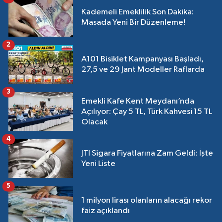
Kademeli Emeklilik Son Dakika:
Masada Yeni Bir Düzenleme!
2
A101 Bisiklet Kampanyası Başladı,
27,5 ve 29 Jant Modeller Raflarda
3
Emekli Kafe Kent Meydanı’nda
Açılıyor: Çay 5 TL, Türk Kahvesi 15 TL
Olacak
4
JTI Sigara Fiyatlarına Zam Geldi: İşte
Yeni Liste
5
1 milyon lirası olanların alacağı rekor
faiz açıklandı