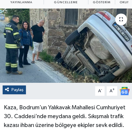
YAYINLANMA
GÜNCELLEME
GÖSTERIM
OKUNM
Paylaş
-
+
A
A
Kaza, Bodrum’un Yalıkavak Mahallesi Cumhuriyet
30. Caddesi’nde meydana geldi. Sıkışmalı trafik
kazası ihbarı üzerine bölgeye ekipler sevk edildi.