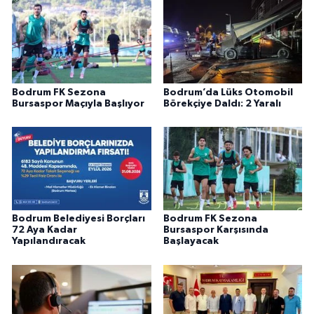
Bodrum FK Sezona
Bodrum’da Lüks Otomobil
Bursaspor Maçıyla Başlıyor
Börekçiye Daldı: 2 Yaralı
Bodrum Belediyesi Borçları
Bodrum FK Sezona
72 Aya Kadar
Bursaspor Karşısında
Yapılandıracak
Başlayacak