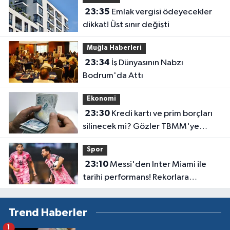
23:35
Emlak vergisi ödeyecekler
dikkat! Üst sınır değişti
Muğla Haberleri
23:34
İş Dünyasının Nabzı
Bodrum'da Attı
Ekonomi
23:30
Kredi kartı ve prim borçları
silinecek mi? Gözler TBMM'ye
çevrildi
Spor
23:10
Messi'den Inter Miami ile
tarihi performans! Rekorlara
doymuyor
Trend Haberler
1