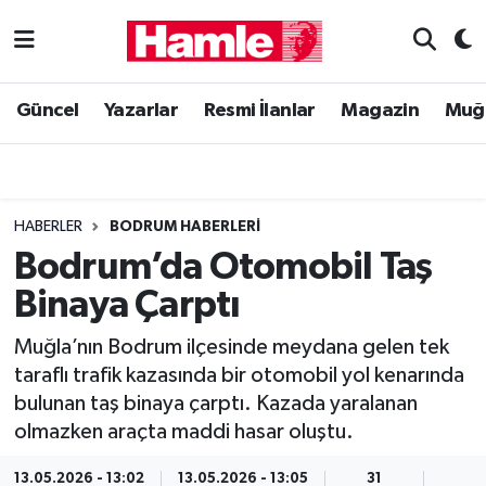
Güncel
Muğla Nöbetçi Eczaneler
Güncel
Yazarlar
Resmi İlanlar
Magazin
Muğ
Yazarlar
Muğla Hava Durumu
Resmi İlanlar
Muğla Namaz Vakitleri
HABERLER
BODRUM HABERLERI
Magazin
Muğla Trafik Yoğunluk Haritası
Bodrum’da Otomobil Taş
Binaya Çarptı
Muğla Haber
Süper Lig Puan Durumu ve Fikstür
Muğla’nın Bodrum ilçesinde meydana gelen tek
Siyaset
Tüm Manşetler
taraflı trafik kazasında bir otomobil yol kenarında
bulunan taş binaya çarptı. Kazada yaralanan
Son Dakika Haberleri
olmazken araçta maddi hasar oluştu.
Haber Arşivi
13.05.2026 - 13:02
13.05.2026 - 13:05
31
1