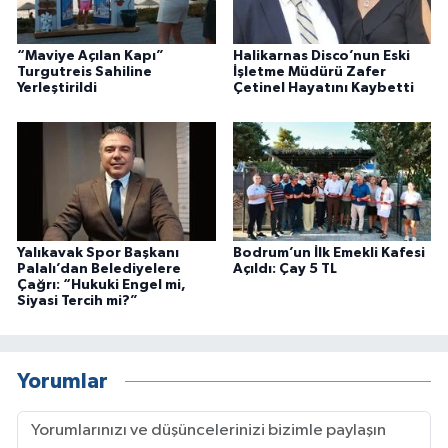
“Maviye Açılan Kapı”
Halikarnas Disco’nun Eski
Turgutreis Sahiline
İşletme Müdürü Zafer
Yerleştirildi
Çetinel Hayatını Kaybetti
Yalıkavak Spor Başkanı
Bodrum’un İlk Emekli Kafesi
Palalı’dan Belediyelere
Açıldı: Çay 5 TL
Çağrı: “Hukuki Engel mi,
Siyasi Tercih mi?”
Yorumlar