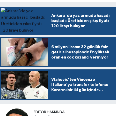
Ankara'da yaz armudu hasadı
başladı: Üreticiden çıkış fiyatı
120 lirayı buluyor
6 milyon liranın 32 günlük faiz
getirisi hesaplandı: En yüksek
oran en çok kazancı vermiyor
Vlahovic'ten Vincenzo
Italiano'ya transfer telefonu:
Kararını bir iki gün içinde
verecek
EDITÖR HAKKINDA