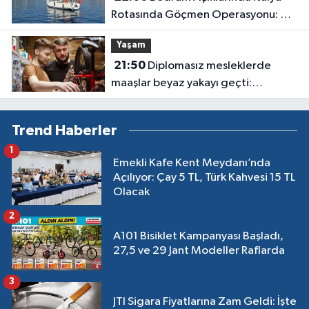
Rotasında Göçmen Operasyonu: 50
Kişi Yakalandı
Yaşam
21:50
Diplomasız mesleklerde
maaşlar beyaz yakayı geçti:
Sanayide 150 bin liraya usta
bulunamıyor
Trend Haberler
1
Emekli Kafe Kent Meydanı’nda
Açılıyor: Çay 5 TL, Türk Kahvesi 15 TL
Olacak
2
A101 Bisiklet Kampanyası Başladı,
27,5 ve 29 Jant Modeller Raflarda
3
JTI Sigara Fiyatlarına Zam Geldi: İşte