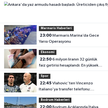
Marmaris Haberleri
23:00
Marmaris Marina’da Gece
Yarısı Operasyonu
Ekonomi
22:50
6 milyon liranın 32 günlük
faiz getirisi hesaplandı: En yüksek
oran en çok kazancı vermiyor
Spor
22:45
Vlahovic'ten Vincenzo
Italiano'ya transfer telefonu:
Kararını bir iki gün içinde verecek
Bodrum Haberleri
22:00
Bodrum Açıklarında İtalya