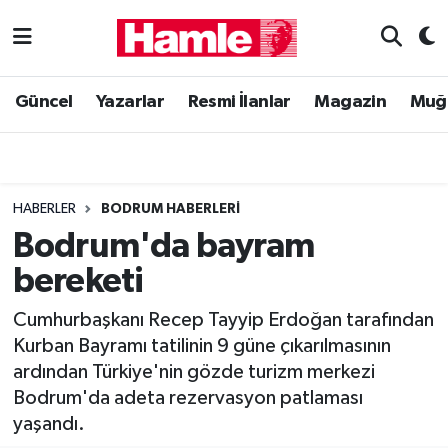
Güncel
Muğla Nöbetçi Eczaneler
Güncel
Yazarlar
Resmi İlanlar
Magazin
Muğ
Yazarlar
Muğla Hava Durumu
Resmi İlanlar
Muğla Namaz Vakitleri
HABERLER
BODRUM HABERLERI
Magazin
Muğla Trafik Yoğunluk Haritası
Bodrum'da bayram
bereketi
Muğla Haber
Süper Lig Puan Durumu ve Fikstür
Cumhurbaşkanı Recep Tayyip Erdoğan tarafından
Siyaset
Tüm Manşetler
Kurban Bayramı tatilinin 9 güne çıkarılmasının
ardından Türkiye'nin gözde turizm merkezi
Son Dakika Haberleri
Bodrum'da adeta rezervasyon patlaması
yaşandı.
Haber Arşivi