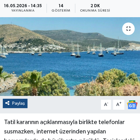
16.05.2026 - 14:35
14
2 DK
YAYINLANMA
GÖSTERIM
OKUNMA SÜRESI
Paylaş
-
+
A
A
Tatil kararının açıklanmasıyla birlikte telefonlar
susmazken, internet üzerinden yapılan