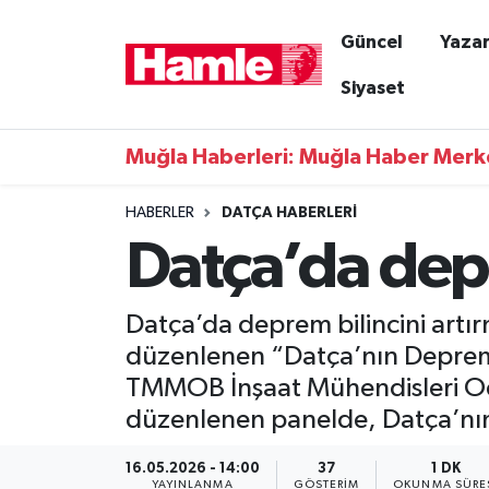
Güncel
Yazar
Güncel
Muğla Nöbetçi Eczaneler
Siyaset
Yazarlar
Muğla Hava Durumu
Muğla Haberleri: Muğla Haber Merk
Resmi İlanlar
Muğla Namaz Vakitleri
HABERLER
DATÇA HABERLERI
Datça’da dep
Magazin
Muğla Trafik Yoğunluk Haritası
Muğla Haber
Süper Lig Puan Durumu ve Fikstür
Datça’da deprem bilincini artı
düzenlenen “Datça’nın Depremsel
Siyaset
Tüm Manşetler
TMMOB İnşaat Mühendisleri Oda
düzenlenen panelde, Datça’nın 
Son Dakika Haberleri
16.05.2026 - 14:00
37
1 DK
Haber Arşivi
YAYINLANMA
GÖSTERIM
OKUNMA SÜRE