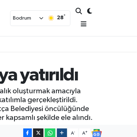
°
28
Bodrum
 yatırıldı
dalık oluşturmak amacıyla
tılımla gerçekleştirildi.
atça Belediyesi öncülüğünde
kapsamlı şekilde ele alındı.
-
+
A
A