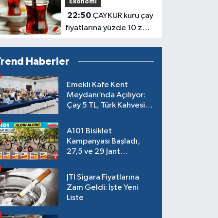
Ekonomi
transferin detayları belli
22:50
ÇAYKUR kuru çay
oldu
fiyatlarına yüzde 10 zam
yaptı: Altınbaş'ın yeni
fiyatı belli oldu
Trend Haberler
Emekli Kafe Kent
Meydanı’nda Açılıyor:
Çay 5 TL, Türk Kahvesi
15 TL Olacak
A101 Bisiklet
Kampanyası Başladı,
27,5 ve 29 Jant
Modeller Raflarda
JTI Sigara Fiyatlarına
Zam Geldi: İşte Yeni
Liste