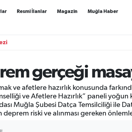
lar
Resmi İlanlar
Magazin
Muğla Haber
ezi
rem gerçeği masaya
rmak ve afetlere hazırlık konusunda farkın
liği ve Afetlere Hazırlık” paneli yoğun ka
sı Muğla Şubesi Datça Temsilciliği ile D
deprem riski ve alınması gereken önlemler 
SI