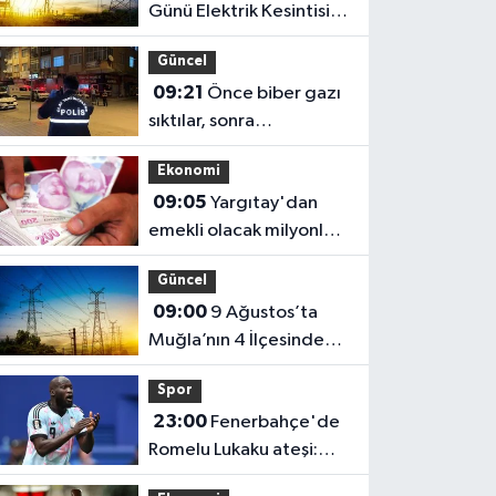
Günü Elektrik Kesintisi: 5
İlçe Etkilenecek
Güncel
09:21
Önce biber gazı
sıktılar, sonra
bıçakladılar
Ekonomi
09:05
Yargıtay'dan
emekli olacak milyonları
ilgilendiren karar! Maaşı
Güncel
gecikenler dikkat
09:00
9 Ağustos’ta
Muğla’nın 4 İlçesinde
Elektrikler Kesilecek!
Spor
23:00
Fenerbahçe'de
Romelu Lukaku ateşi:
Masadaki rakamlar ve