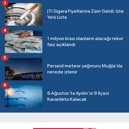
3
JTI Sigara Fiyatlarına Zam Geldi: İşte
Yeni Liste
4
1 milyon lirası olanların alacağı rekor
faiz açıklandı
5
Perseid meteor yağmuru Muğla’da
nerede izlenir
6
6 Ağustos’ta Aydın’ın 9 İlçesi
Karanlıkta Kalacak