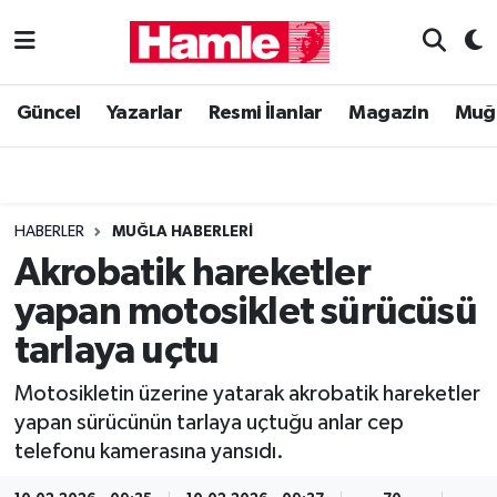
Güncel
Muğla Nöbetçi Eczaneler
Güncel
Yazarlar
Resmi İlanlar
Magazin
Muğ
Yazarlar
Muğla Hava Durumu
Resmi İlanlar
Muğla Namaz Vakitleri
HABERLER
MUĞLA HABERLERI
Magazin
Muğla Trafik Yoğunluk Haritası
Akrobatik hareketler
yapan motosiklet sürücüsü
Muğla Haber
Süper Lig Puan Durumu ve Fikstür
tarlaya uçtu
Siyaset
Tüm Manşetler
Motosikletin üzerine yatarak akrobatik hareketler
yapan sürücünün tarlaya uçtuğu anlar cep
Son Dakika Haberleri
telefonu kamerasına yansıdı.
Haber Arşivi