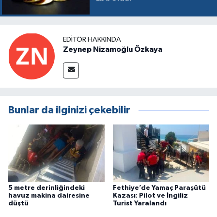
EDITÖR HAKKINDA
Zeynep Nizamoğlu Özkaya
Bunlar da ilginizi çekebilir
5 metre derinliğindeki
Fethiye’de Yamaç Paraşütü
havuz makina dairesine
Kazası: Pilot ve İngiliz
düştü
Turist Yaralandı