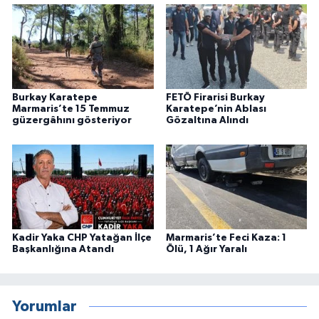
Burkay Karatepe
FETÖ Firarisi Burkay
Marmaris’te 15 Temmuz
Karatepe’nin Ablası
güzergâhını gösteriyor
Gözaltına Alındı
Kadir Yaka CHP Yatağan İlçe
Marmaris’te Feci Kaza: 1
Başkanlığına Atandı
Ölü, 1 Ağır Yaralı
Yorumlar