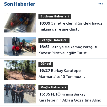
Son Haberler
Bodrum Haberleri
18:09
5 metre derinliğindeki havuz
makina dairesine düştü
Fethiye Haberleri
16:51
Fethiye’de Yamaç Paraşütü
Kazası: Pilot ve İngiliz Turist
Yaralandı
Güncel
16:27
Burkay Karatepe
Marmaris’te 15 Temmuz
güzergâhını gösteriyor
Muğla Haberleri
15:35
FETÖ Firarisi Burkay
Karatepe’nin Ablası Gözaltına Alındı