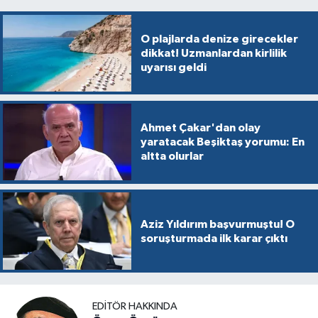
O plajlarda denize girecekler
dikkat! Uzmanlardan kirlilik
uyarısı geldi
Ahmet Çakar'dan olay
yaratacak Beşiktaş yorumu: En
altta olurlar
Aziz Yıldırım başvurmuştu! O
soruşturmada ilk karar çıktı
EDITÖR HAKKINDA