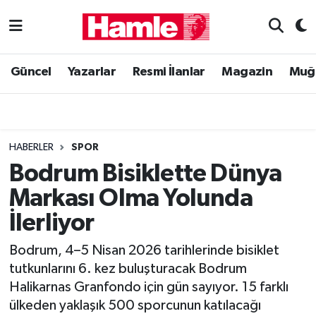
Güncel
Muğla Nöbetçi Eczaneler
Güncel
Yazarlar
Resmi İlanlar
Magazin
Muğ
Yazarlar
Muğla Hava Durumu
Resmi İlanlar
Muğla Namaz Vakitleri
HABERLER
SPOR
Magazin
Muğla Trafik Yoğunluk Haritası
Bodrum Bisiklette Dünya
Markası Olma Yolunda
Muğla Haber
Süper Lig Puan Durumu ve Fikstür
İlerliyor
Siyaset
Tüm Manşetler
Bodrum, 4–5 Nisan 2026 tarihlerinde bisiklet
tutkunlarını 6. kez buluşturacak Bodrum
Son Dakika Haberleri
Halikarnas Granfondo için gün sayıyor. 15 farklı
ülkeden yaklaşık 500 sporcunun katılacağı
Haber Arşivi