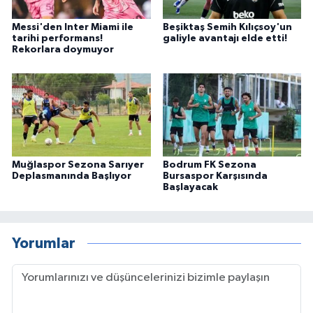
Messi'den Inter Miami ile
Beşiktaş Semih Kılıçsoy'un
tarihi performans!
galiyle avantajı elde etti!
Rekorlara doymuyor
Muğlaspor Sezona Sarıyer
Bodrum FK Sezona
Deplasmanında Başlıyor
Bursaspor Karşısında
Başlayacak
Yorumlar