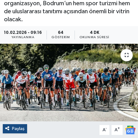
organizasyon, Bodrum’un hem spor turizmi hem
de uluslararası tanıtımı açısından önemli bir vitrin
olacak.
10.02.2026 - 09:16
64
4 DK
YAYINLANMA
GÖSTERIM
OKUNMA SÜRESI
Paylaş
-
+
A
A