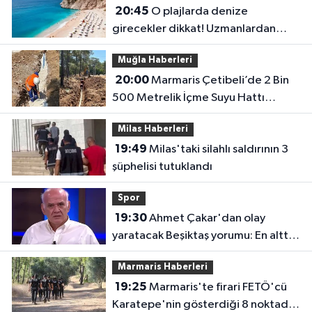
20:45
O plajlarda denize
girecekler dikkat! Uzmanlardan
kirlilik uyarısı geldi
Muğla Haberleri
20:00
Marmaris Çetibeli’de 2 Bin
500 Metrelik İçme Suyu Hattı
Yenileniyor
Milas Haberleri
19:49
Milas'taki silahlı saldırının 3
şüphelisi tutuklandı
Spor
19:30
Ahmet Çakar'dan olay
yaratacak Beşiktaş yorumu: En altta
olurlar
Marmaris Haberleri
19:25
Marmaris'te firari FETÖ'cü
Karatepe'nin gösterdiği 8 noktada