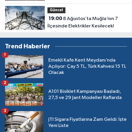
keşif yapıldı
Güncel
19:00
8 Ağustos’ta Muğla’nın 7
İlçesinde Elektrikler Kesilecek!
Trend Haberler
1
Emekli Kafe Kent Meydanı’nda
Açılıyor: Çay 5 TL, Türk Kahvesi 15 TL
Olacak
2
A101 Bisiklet Kampanyası Başladı,
27,5 ve 29 Jant Modeller Raflarda
3
JTI Sigara Fiyatlarına Zam Geldi: İşte
Yeni Liste