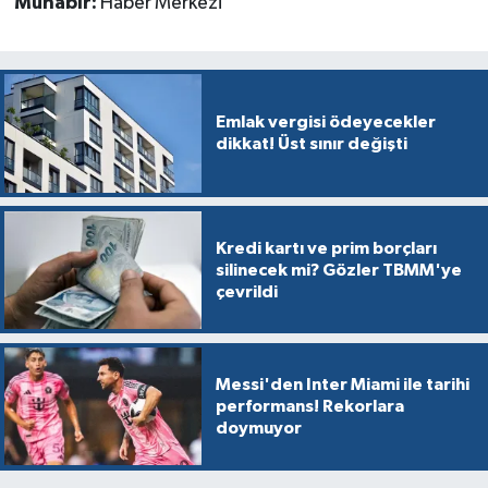
Muhabir:
Haber Merkezi
Emlak vergisi ödeyecekler
dikkat! Üst sınır değişti
Kredi kartı ve prim borçları
silinecek mi? Gözler TBMM'ye
çevrildi
Messi'den Inter Miami ile tarihi
performans! Rekorlara
doymuyor