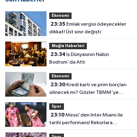
Ekonomi
23:35
Emlak vergisi ödeyecekler
dikkat! Üst sınır değişti
Muğla Haberleri
23:34
İş Dünyasının Nabzı
Bodrum'da Attı
Ekonomi
23:30
Kredi kartı ve prim borçları
silinecek mi? Gözler TBMM'ye
çevrildi
Spor
23:10
Messi'den Inter Miami ile
tarihi performans! Rekorlara
doymuyor
Spor