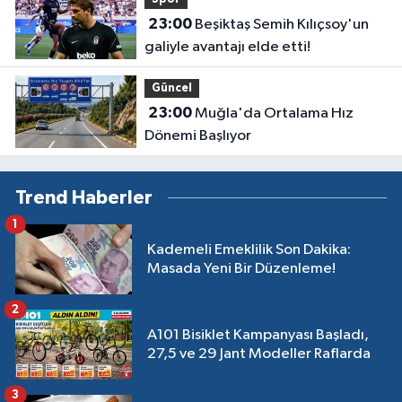
23:00
Beşiktaş Semih Kılıçsoy'un
galiyle avantajı elde etti!
Güncel
23:00
Muğla'da Ortalama Hız
Dönemi Başlıyor
Trend Haberler
1
Kademeli Emeklilik Son Dakika:
Masada Yeni Bir Düzenleme!
2
A101 Bisiklet Kampanyası Başladı,
27,5 ve 29 Jant Modeller Raflarda
3