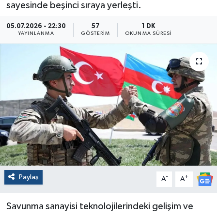
sayesinde beşinci sıraya yerleşti.
05.07.2026 - 22:30
57
1 DK
YAYINLANMA
GÖSTERIM
OKUNMA SÜRESI
Paylaş
-
+
A
A
Savunma sanayisi teknolojilerindeki gelişim ve