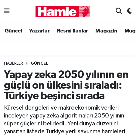
Güncel
Muğla Nöbetçi Eczaneler
Güncel
Yazarlar
Resmi İlanlar
Magazin
Muğ
Yazarlar
Muğla Hava Durumu
Resmi İlanlar
Muğla Namaz Vakitleri
HABERLER
GÜNCEL
Magazin
Muğla Trafik Yoğunluk Haritası
Yapay zeka 2050 yılının en
güçlü on ülkesini sıraladı:
Muğla Haber
Süper Lig Puan Durumu ve Fikstür
Türkiye beşinci sırada
Siyaset
Tüm Manşetler
Küresel dengeleri ve makroekonomik verileri
inceleyen yapay zeka algoritmaları 2050 yılının
Son Dakika Haberleri
süper güçlerini belirledi. Yeni dünya düzenini
yansıtan listede Türkiye yerli savunma hamleleri
Haber Arşivi