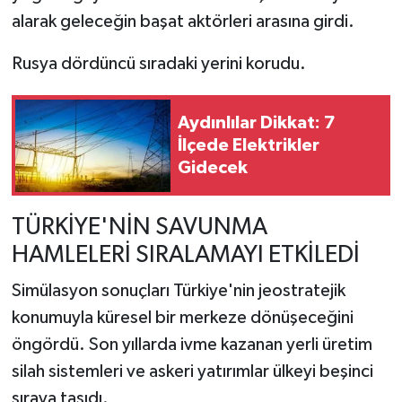
alarak geleceğin başat aktörleri arasına girdi.
Rusya dördüncü sıradaki yerini korudu.
Aydınlılar Dikkat: 7
İlçede Elektrikler
Gidecek
TÜRKİYE'NİN SAVUNMA
HAMLELERİ SIRALAMAYI ETKİLEDİ
Simülasyon sonuçları Türkiye'nin jeostratejik
konumuyla küresel bir merkeze dönüşeceğini
öngördü. Son yıllarda ivme kazanan yerli üretim
silah sistemleri ve askeri yatırımlar ülkeyi beşinci
sıraya taşıdı.