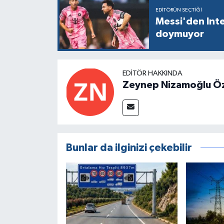
EDITÖRÜN SEÇTIĞI
Messi'den Inte
doymuyor
EDITÖR HAKKINDA
Zeynep Nizamoğlu Ö
Bunlar da ilginizi çekebilir