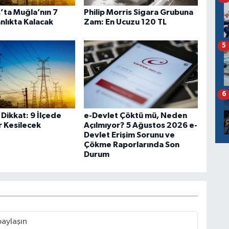
’ta Muğla’nın 7
Philip Morris Sigara Grubuna
anlıkta Kalacak
Zam: En Ucuzu 120 TL
5
6
 Dikkat: 9 İlçede
e-Devlet Çöktü mü, Neden
r Kesilecek
Açılmıyor? 5 Ağustos 2026 e-
Devlet Erişim Sorunu ve
Çökme Raporlarında Son
Durum