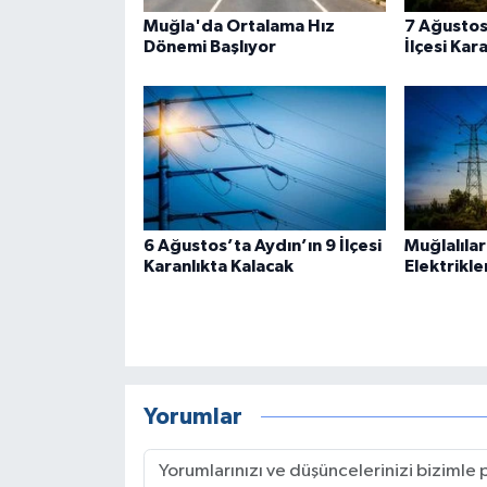
Muğla'da Ortalama Hız
7 Ağustos
Dönemi Başlıyor
İlçesi Kar
6 Ağustos’ta Aydın’ın 9 İlçesi
Muğlalılar
Karanlıkta Kalacak
Elektrikle
Yorumlar