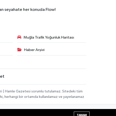
dan seyahate her konuda Flow!
Muğla Trafik Yoğunluk Haritası
Haber Arşivi
set
ri | Hamle Gazetesi sorumlu tutulamaz. Sitedeki tüm
 dahi, herhangi bir ortamda kullanılamaz ve yayınlanamaz
Haber Yazılımı:
TE Bilişim
| Copyright © 2026
TAMAM