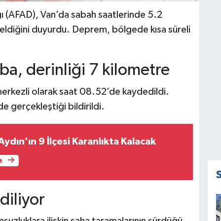
ı (AFAD), Van’da sabah saatlerinde 5.2
diğini duyurdu. Deprem, bölgede kısa süreli
a, derinliği 7 kilometre
merkezli olarak saat 08.52’de kaydedildi.
 gerçekleştiği bildirildi.
ydın’ın 9 İlçesi Karanlıkta Kalacak
e
diliyor