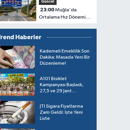
Güncel
23:00
Muğla'da
Ortalama Hız Dönemi
Başlıyor
Trend Haberler
Kademeli Emeklilik Son
Dakika: Masada Yeni Bir
Düzenleme!
A101 Bisiklet
Kampanyası Başladı,
27,5 ve 29 Jant
Modeller Raflarda
JTI Sigara Fiyatlarına
Zam Geldi: İşte Yeni
Liste