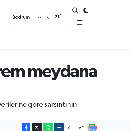
°
21
Bodrum
prem meydana
ilerine göre sarsıntının
-
+
A
A