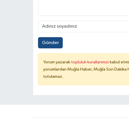
Gönder
Yorum yazarak
topluluk kurallarımızı
kabul etmi
yorumlardan Muğla Haber, Muğla Son Dakika Ha
tutulamaz.