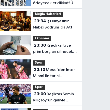
ödeyecekler dikkat! Üst
sınır değişti
Muğla Haberleri
23:34
İş Dünyasının
Nabzı Bodrum'da Attı
Ekonomi
23:30
Kredi kartı ve
prim borçları silinecek
mi? Gözler TBMM'ye
Spor
çevrildi
23:10
Messi'den Inter
Miami ile tarihi
performans! Rekorlara
Spor
doymuyor
23:00
Beşiktaş Semih
Kılıçsoy'un galiyle
avantajı elde etti!