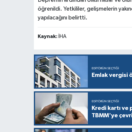
Depremin ardından olası hasar ve olums
öğrenildi. Yetkililer, gelişmelerin yakı
yapılacağını belirtti.
Kaynak:
İHA
EDITÖRÜN SEÇTIĞI
Emlak vergisi 
EDITÖRÜN SEÇTIĞI
Kredi kartı ve 
TBMM'ye çevri