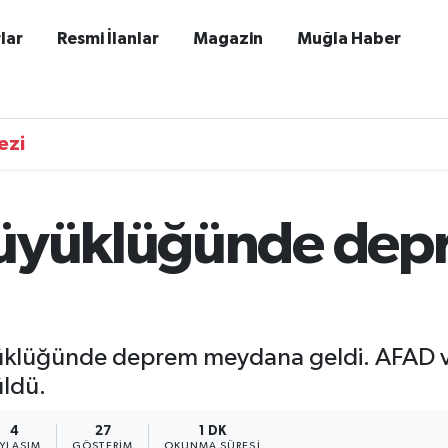
lar
Resmi İlanlar
Magazin
Muğla Haber
ezi
büyüklüğünde de
üklüğünde deprem meydana geldi. AFAD ver
üldü.
4
27
1 DK
AYLAŞIM
GÖSTERIM
OKUNMA SÜRESI