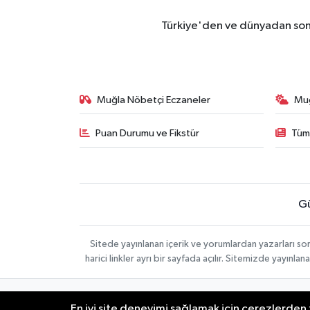
Türkiye'den ve dünyadan son 
Muğla Nöbetçi Eczaneler
Mu
Puan Durumu ve Fikstür
Tüm
G
Sitede yayınlanan içerik ve yorumlardan yazarları 
harici linkler ayrı bir sayfada açılır. Sitemizde yayın
Gizlilik Sözleşmesi
Veri Politikası
En iyi site deneyimi sağlamak için çerezlerden f