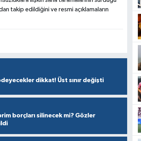
uzluklara ilişkin saha taramalarının sürdüğü
ndan takip edildiğini ve resmi açıklamaların
ödeyecekler dikkat! Üst sınır değişti
prim borçları silinecek mi? Gözler
ldi