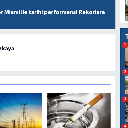
r Miami ile tarihi performans! Rekorlara
1
zkaya
2
3
4