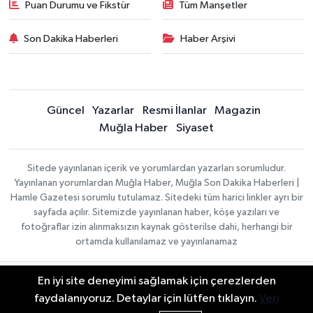
Puan Durumu ve Fikstür
Tüm Manşetler
Son Dakika Haberleri
Haber Arşivi
Güncel
Yazarlar
Resmi İlanlar
Magazin
Muğla Haber
Siyaset
Sitede yayınlanan içerik ve yorumlardan yazarları sorumludur.
Yayınlanan yorumlardan Muğla Haber, Muğla Son Dakika Haberleri |
Hamle Gazetesi sorumlu tutulamaz. Sitedeki tüm harici linkler ayrı bir
sayfada açılır. Sitemizde yayınlanan haber, köşe yazıları ve
fotoğraflar izin alınmaksızın kaynak gösterilse dahi, herhangi bir
ortamda kullanılamaz ve yayınlanamaz
En iyi site deneyimi sağlamak için çerezlerden
Gizlilik Sözleşmesi
Haber Yazılımı:
TE Bilişim
Veri Politikası
faydalanıyoruz. Detaylar için lütfen tıklayın.
Veri
| Copyright © 2026
Yayın İlkeleri