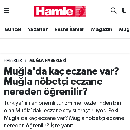
Güncel
Muğla Nöbetçi Eczaneler
Güncel
Yazarlar
Resmi İlanlar
Magazin
Muğ
Yazarlar
Muğla Hava Durumu
Resmi İlanlar
Muğla Namaz Vakitleri
HABERLER
MUĞLA HABERLERI
Magazin
Muğla Trafik Yoğunluk Haritası
Muğla'da kaç eczane var?
Muğla nöbetçi eczane
Muğla Haber
Süper Lig Puan Durumu ve Fikstür
nereden öğrenilir?
Siyaset
Tüm Manşetler
Türkiye'nin en önemli turizm merkezlerinden biri
olan Muğla'daki eczane sayısı araştırılıyor. Peki
Son Dakika Haberleri
Muğla'da kaç eczane var? Muğla nöbetçi eczane
nereden öğrenilir? İşte yanıtı...
Haber Arşivi