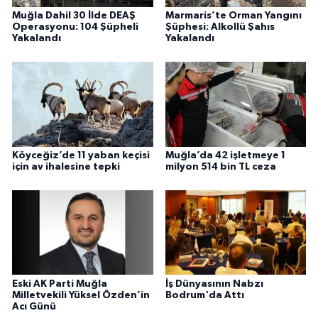
Muğla Dahil 30 İlde DEAŞ
Marmaris’te Orman Yangını
Operasyonu: 104 Şüpheli
Şüphesi: Alkollü Şahıs
Yakalandı
Yakalandı
Köyceğiz’de 11 yaban keçisi
Muğla’da 42 işletmeye 1
için av ihalesine tepki
milyon 514 bin TL ceza
Eski AK Parti Muğla
İş Dünyasının Nabzı
Milletvekili Yüksel Özden’in
Bodrum'da Attı
Acı Günü