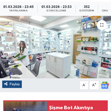
01.03.2026 - 23:45
01.03.2026 - 23:53
352
YAYINLANMA
GÜNCELLEME
GÖSTERIM
OKUN
Paylaş
-
+
A
A
Şişme Bot Akıntıya