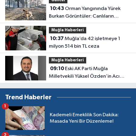
Güncel
10:43
Orman Yangınında Yürek
Burkan Görüntüler: Canlıların
Alevlerden Kaçışı Kamerada
Muğla Haberleri
10:37
Muğla’da 42 işletmeye 1
milyon 514 bin TL ceza
Muğla Haberleri
09:10
Eski AK Parti Muğla
Milletvekili Yüksel Özden’in Acı
Günü
Trend Haberler
1
Kademeli Emeklilik Son Dakika:
Masada Yeni Bir Düzenleme!
2