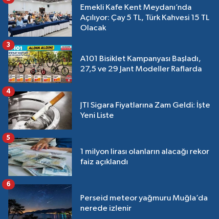
Emekli Kafe Kent Meydanı’nda
Açılıyor: Çay 5 TL, Türk Kahvesi 15 TL
Olacak
3
A101 Bisiklet Kampanyası Başladı,
27,5 ve 29 Jant Modeller Raflarda
4
JTI Sigara Fiyatlarına Zam Geldi: İşte
Yeni Liste
5
1 milyon lirası olanların alacağı rekor
faiz açıklandı
6
Perseid meteor yağmuru Muğla’da
nerede izlenir