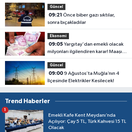
Güncel
09:21
Önce biber gazı sıktılar,
sonra bıçakladılar
Ekonomi
09:05
Yargıtay'dan emekli olacak
milyonları ilgilendiren karar! Maaşı
gecikenler dikkat
Güncel
09:00
9 Ağustos’ta Muğla’nın 4
İlçesinde Elektrikler Kesilecek!
Trend Haberler
1
Emekli Kafe Kent Meydanı’nda
Açılıyor: Çay 5 TL, Türk Kahvesi 15 TL
Olacak