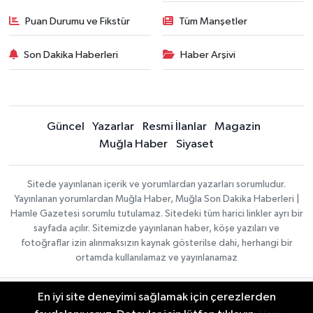
Puan Durumu ve Fikstür
Tüm Manşetler
Son Dakika Haberleri
Haber Arşivi
Güncel
Yazarlar
Resmi İlanlar
Magazin
Muğla Haber
Siyaset
Sitede yayınlanan içerik ve yorumlardan yazarları sorumludur.
Yayınlanan yorumlardan Muğla Haber, Muğla Son Dakika Haberleri |
Hamle Gazetesi sorumlu tutulamaz. Sitedeki tüm harici linkler ayrı bir
sayfada açılır. Sitemizde yayınlanan haber, köşe yazıları ve
fotoğraflar izin alınmaksızın kaynak gösterilse dahi, herhangi bir
ortamda kullanılamaz ve yayınlanamaz
En iyi site deneyimi sağlamak için çerezlerden
Gizlilik Sözleşmesi
Haber Yazılımı:
TE Bilişim
Veri Politikası