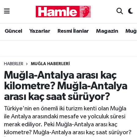
Güncel
Muğla Nöbetçi Eczaneler
Güncel
Yazarlar
Resmi İlanlar
Magazin
Muğ
Yazarlar
Muğla Hava Durumu
Resmi İlanlar
Muğla Namaz Vakitleri
HABERLER
MUĞLA HABERLERI
Magazin
Muğla Trafik Yoğunluk Haritası
Muğla-Antalya arası kaç
kilometre? Muğla-Antalya
Muğla Haber
Süper Lig Puan Durumu ve Fikstür
arası kaç saat sürüyor?
Siyaset
Tüm Manşetler
Türkiye'nin en önemli iki turizm kenti olan Muğla
ile Antalya arasındaki mesafe ve yolculuk süresi
Son Dakika Haberleri
merak ediliyor. Peki Muğla-Antalya arası kaç
kilometre? Muğla-Antalya arası kaç saat sürüyor?
Haber Arşivi