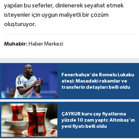
yapılan bu seferler, dinlenerek seyahat etmek
isteyenler için uygun maliyetli bir çözüm
oluşturuyor.
Muhabir:
Haber Merkezi
Fenerbahçe'de Romelu Lukaku
ateşi: Masadaki rakamlar ve
transferin detayları belli oldu
ÇAYKUR kuru çay fiyatlarına
yüzde 10 zam yaptı: Altınbaş'ın
yeni fiyatı belli oldu