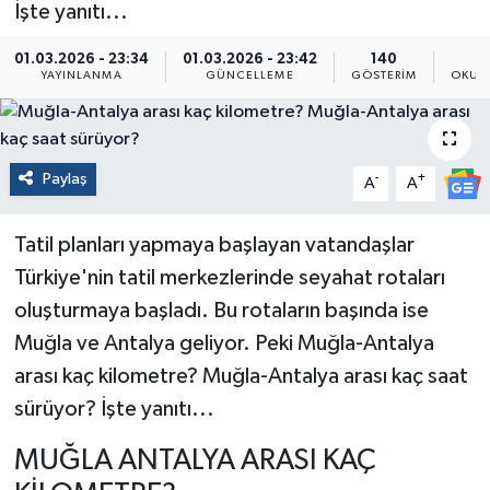
İşte yanıtı...
01.03.2026 - 23:34
01.03.2026 - 23:42
140
YAYINLANMA
GÜNCELLEME
GÖSTERIM
OKUN
Paylaş
-
+
A
A
Tatil planları yapmaya başlayan vatandaşlar
Türkiye'nin tatil merkezlerinde seyahat rotaları
oluşturmaya başladı. Bu rotaların başında ise
Muğla ve Antalya geliyor. Peki Muğla-Antalya
arası kaç kilometre? Muğla-Antalya arası kaç saat
sürüyor? İşte yanıtı...
MUĞLA ANTALYA ARASI KAÇ