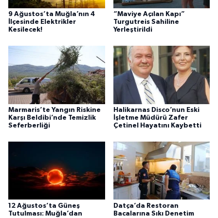
9 Ağustos’ta Muğla’nın 4
“Maviye Açılan Kapı”
İlçesinde Elektrikler
Turgutreis Sahiline
Kesilecek!
Yerleştirildi
Marmaris’te Yangın Riskine
Halikarnas Disco’nun Eski
Karşı Beldibi’nde Temizlik
İşletme Müdürü Zafer
Seferberliği
Çetinel Hayatını Kaybetti
12 Ağustos’ta Güneş
Datça’da Restoran
Tutulması: Muğla’dan
Bacalarına Sıkı Denetim