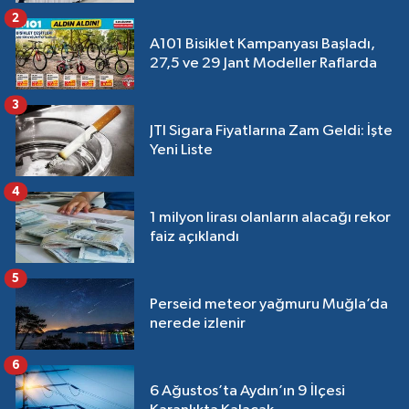
2
A101 Bisiklet Kampanyası Başladı,
27,5 ve 29 Jant Modeller Raflarda
3
JTI Sigara Fiyatlarına Zam Geldi: İşte
Yeni Liste
4
1 milyon lirası olanların alacağı rekor
faiz açıklandı
5
Perseid meteor yağmuru Muğla’da
nerede izlenir
6
6 Ağustos’ta Aydın’ın 9 İlçesi