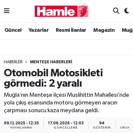
Güncel
Muğla Nöbetçi Eczaneler
Güncel
Yazarlar
Resmi İlanlar
Magazin
Muğ
Yazarlar
Muğla Hava Durumu
Resmi İlanlar
Muğla Namaz Vakitleri
HABERLER
MENTEŞE HABERLERI
Magazin
Muğla Trafik Yoğunluk Haritası
Otomobil Motosikleti
görmedi: 2 yaralı
Muğla Haber
Süper Lig Puan Durumu ve Fikstür
Muğla’nın Menteşe ilçesi Muslihittin Mahallesi’nde
Siyaset
Tüm Manşetler
yola çıkış esansında motoru görmeyen aracın
çarpması sonucu kaza meydana geldi.
Son Dakika Haberleri
09.12.2025 - 12:35
17.06.2026 - 12:03
94
1
Haber Arşivi
YAYINLANMA
GÜNCELLEME
GÖSTERIM
OKUNM