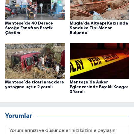
Menteşe’de 40 Derece
Muğla’da Altyapı Kazısında
Sıcağa Esnaftan Pratik
Sanduka Tipi Mezar
Çözüm
Bulundu
Menteşe'de ticari araç dere
Menteşe’de Asker
yatağına uçtu: 2 yaralı
Eğlencesinde Bıçaklı Kavga:
3 Yaralı
Yorumlar