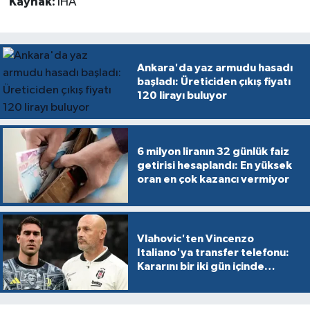
Kaynak:
İHA
Ankara'da yaz armudu hasadı
başladı: Üreticiden çıkış fiyatı
120 lirayı buluyor
6 milyon liranın 32 günlük faiz
getirisi hesaplandı: En yüksek
oran en çok kazancı vermiyor
Vlahovic'ten Vincenzo
Italiano'ya transfer telefonu:
Kararını bir iki gün içinde
verecek