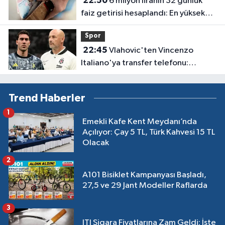
22:50
6 milyon liranın 32 günlük
faiz getirisi hesaplandı: En yüksek
oran en çok kazancı vermiyor
Spor
22:45
Vlahovic'ten Vincenzo
Italiano'ya transfer telefonu:
Kararını bir iki gün içinde verecek
Trend Haberler
1
Emekli Kafe Kent Meydanı’nda
Açılıyor: Çay 5 TL, Türk Kahvesi 15 TL
Olacak
2
A101 Bisiklet Kampanyası Başladı,
27,5 ve 29 Jant Modeller Raflarda
3
JTI Sigara Fiyatlarına Zam Geldi: İşte