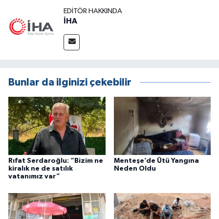
EDITÖR HAKKINDA
İHA
Bunlar da ilginizi çekebilir
Rıfat Serdaroğlu: “Bizim ne
Menteşe’de Ütü Yangına
kiralık ne de satılık
Neden Oldu
vatanımız var”