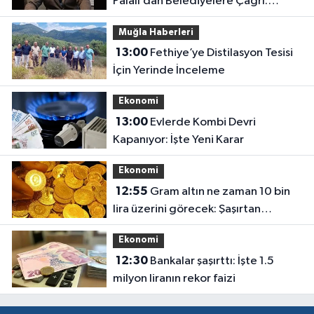
Palalı’dan Belediyelere Çağrı:
“Hukuki Engel mi, Siyasi Tercih mi?”
Muğla Haberleri
13:00
Fethiye’ye Distilasyon Tesisi
İçin Yerinde İnceleme
Ekonomi
13:00
Evlerde Kombi Devri
Kapanıyor: İşte Yeni Karar
Ekonomi
12:55
Gram altın ne zaman 10 bin
lira üzerini görecek: Şaşırtan
açıklama geldi
Ekonomi
12:30
Bankalar şaşırttı: İşte 1.5
milyon liranın rekor faizi