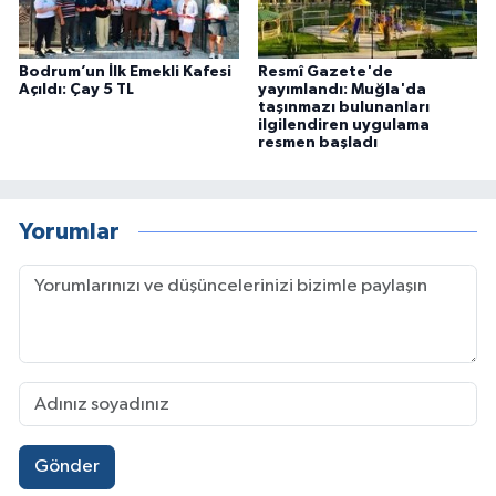
Bodrum’un İlk Emekli Kafesi
Resmî Gazete'de
Açıldı: Çay 5 TL
yayımlandı: Muğla'da
taşınmazı bulunanları
ilgilendiren uygulama
resmen başladı
Yorumlar
Gönder