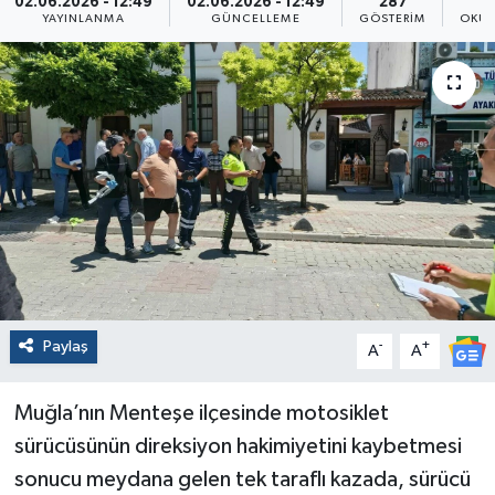
02.06.2026 - 12:49
02.06.2026 - 12:49
287
YAYINLANMA
GÜNCELLEME
GÖSTERIM
OKUN
Paylaş
-
+
A
A
Muğla’nın Menteşe ilçesinde motosiklet
sürücüsünün direksiyon hakimiyetini kaybetmesi
sonucu meydana gelen tek taraflı kazada, sürücü