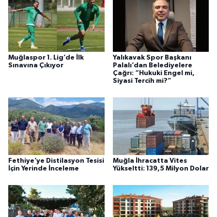
Muğlaspor 1. Lig’de İlk
Yalıkavak Spor Başkanı
Sınavına Çıkıyor
Palalı’dan Belediyelere
Çağrı: “Hukuki Engel mi,
Siyasi Tercih mi?”
Fethiye’ye Distilasyon Tesisi
Muğla İhracatta Vites
İçin Yerinde İnceleme
Yükseltti: 139,5 Milyon Dolar