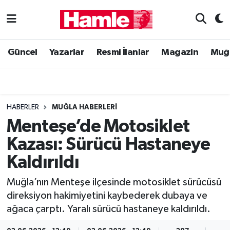
Güncel
Muğla Nöbetçi Eczaneler
Güncel
Yazarlar
Resmi İlanlar
Magazin
Muğ
Yazarlar
Muğla Hava Durumu
Resmi İlanlar
Muğla Namaz Vakitleri
HABERLER
MUĞLA HABERLERI
Magazin
Muğla Trafik Yoğunluk Haritası
Menteşe’de Motosiklet
Kazası: Sürücü Hastaneye
Muğla Haber
Süper Lig Puan Durumu ve Fikstür
Kaldırıldı
Siyaset
Tüm Manşetler
Muğla’nın Menteşe ilçesinde motosiklet sürücüsü
direksiyon hakimiyetini kaybederek dubaya ve
Son Dakika Haberleri
ağaca çarptı. Yaralı sürücü hastaneye kaldırıldı.
Haber Arşivi