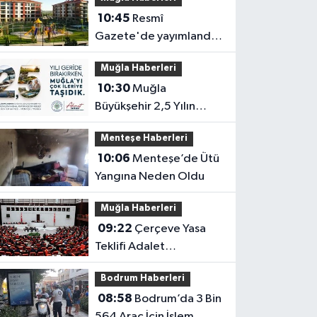
10:45
Resmî
Gazete'de yayımlandı:
Muğla'da taşınmazı
Muğla Haberleri
bulunanları ilgilendiren
10:30
Muğla
uygulama resmen
Büyükşehir 2,5 Yılın
başladı
Karnesini Açıklayacak
Menteşe Haberleri
10:06
Menteşe’de Ütü
Yangına Neden Oldu
Muğla Haberleri
09:22
Çerçeve Yasa
Teklifi Adalet
Komisyonu’nda Kabul
Bodrum Haberleri
Edildi
08:58
Bodrum’da 3 Bin
564 Araç İçin İşlem