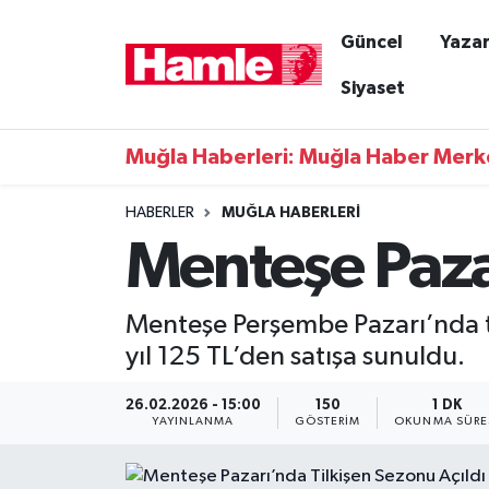
Güncel
Yazar
Güncel
Muğla Nöbetçi Eczaneler
Siyaset
Yazarlar
Muğla Hava Durumu
Muğla Haberleri: Muğla Haber Merk
Resmi İlanlar
Muğla Namaz Vakitleri
HABERLER
MUĞLA HABERLERI
Menteşe Pazar
Magazin
Muğla Trafik Yoğunluk Haritası
Muğla Haber
Süper Lig Puan Durumu ve Fikstür
Menteşe Perşembe Pazarı’nda t
yıl 125 TL’den satışa sunuldu.
Siyaset
Tüm Manşetler
26.02.2026 - 15:00
150
1 DK
Son Dakika Haberleri
YAYINLANMA
GÖSTERIM
OKUNMA SÜRE
Haber Arşivi