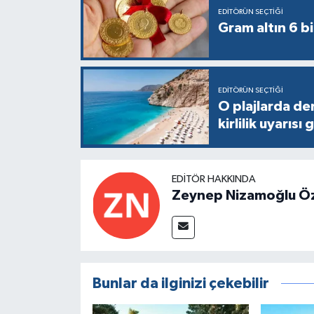
EDITÖRÜN SEÇTIĞI
Gram altın 6 bi
EDITÖRÜN SEÇTIĞI
O plajlarda de
kirlilik uyarısı 
EDITÖR HAKKINDA
Zeynep Nizamoğlu Ö
Bunlar da ilginizi çekebilir