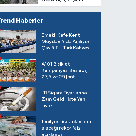
Başlatıldı
Trend Haberler
Emekli Kafe Kent
Meydanı’nda Açılıyor:
Çay 5 TL, Türk Kahvesi
15 TL Olacak
A101 Bisiklet
Kampanyası Başladı,
27,5 ve 29 Jant
Modeller Raflarda
JTI Sigara Fiyatlarına
Zam Geldi: İşte Yeni
Liste
1 milyon lirası olanların
alacağı rekor faiz
açıklandı