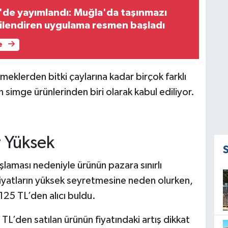
de yayımlandı: Muğla'da taşınmazı
lgilendiren uygulama resmen başladı
e
meklerden bitki çaylarına kadar birçok farklı
nın simge ürünlerinden biri olarak kabul ediliyor.
r Yüksek
laması nedeniyle ürünün pazara sınırlı
fiyatların yüksek seyretmesine neden olurken,
125 TL’den alıcı buldu.
TL’den satılan ürünün fiyatındaki artış dikkat