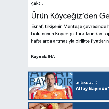
çekti.
Ürün Köyceğiz’den Ge
Esnaf, tilkişenin Menteşe çevresinde 
bölümünün Köyceğiz taraflarından topla
haftalarda artmasıyla birlikte fiyatları
Kaynak:
İHA
EDITÖRÜN SEÇTIĞI
Altay Bayındır'