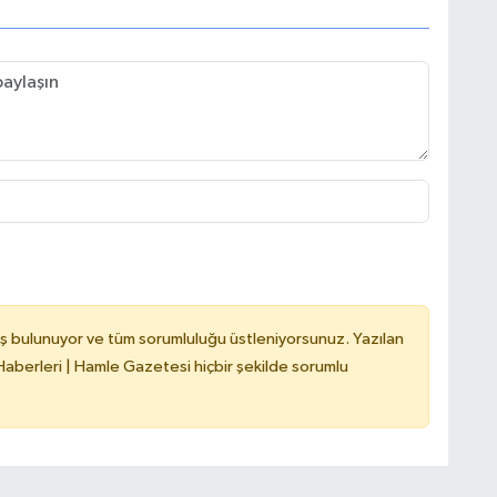
ş bulunuyor ve tüm sorumluluğu üstleniyorsunuz. Yazılan
berleri | Hamle Gazetesi hiçbir şekilde sorumlu