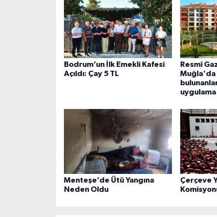
Bodrum’un İlk Emekli Kafesi
Resmî Gaz
Açıldı: Çay 5 TL
Muğla'da 
bulunanlar
uygulama 
Menteşe’de Ütü Yangına
Çerçeve Ya
Neden Oldu
Komisyonu