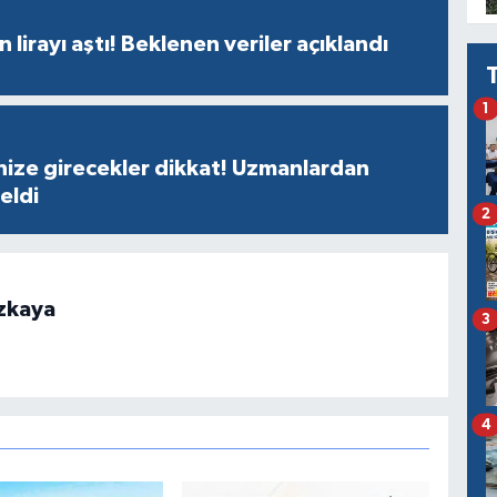
n lirayı aştı! Beklenen veriler açıklandı
1
nize girecekler dikkat! Uzmanlardan
geldi
2
zkaya
3
4