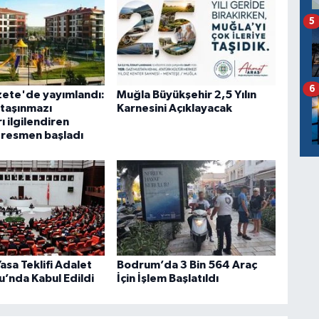
5
6
ete'de yayımlandı:
Muğla Büyükşehir 2,5 Yılın
taşınmazı
Karnesini Açıklayacak
ı ilgilendiren
resmen başladı
sa Teklifi Adalet
Bodrum’da 3 Bin 564 Araç
’nda Kabul Edildi
İçin İşlem Başlatıldı