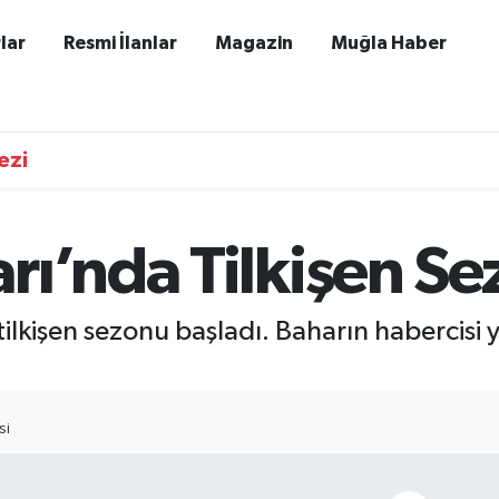
lar
Resmi İlanlar
Magazin
Muğla Haber
ezi
ı’nda Tilkişen Se
ilkişen sezonu başladı. Baharın habercisi
SI