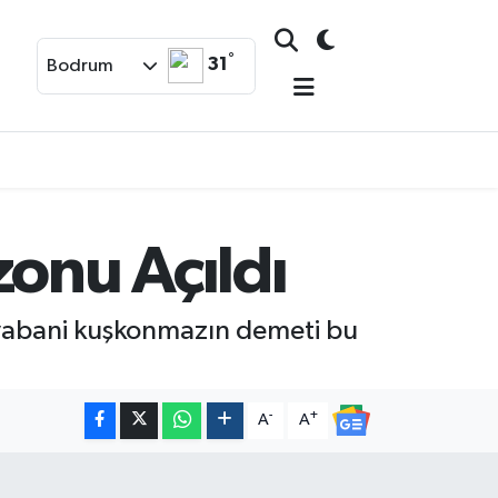
°
31
Bodrum
zonu Açıldı
 yabani kuşkonmazın demeti bu
-
+
A
A