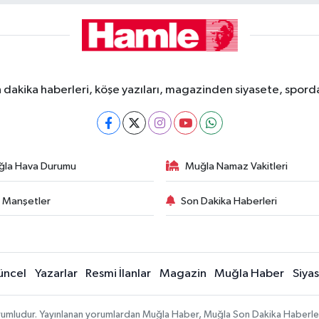
dakika haberleri, köşe yazıları, magazinden siyasete, spor
ğla Hava Durumu
Muğla Namaz Vakitleri
 Manşetler
Son Dakika Haberleri
üncel
Yazarlar
Resmi İlanlar
Magazin
Muğla Haber
Siya
sorumludur. Yayınlanan yorumlardan Muğla Haber, Muğla Son Dakika Haberle