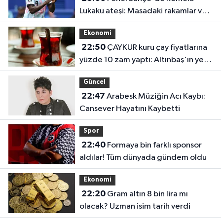
Lukaku ateşi: Masadaki rakamlar ve
transferin detayları belli oldu
Ekonomi
22:50
ÇAYKUR kuru çay fiyatlarına
yüzde 10 zam yaptı: Altınbaş'ın yeni
fiyatı belli oldu
Güncel
22:47
Arabesk Müziğin Acı Kaybı:
Cansever Hayatını Kaybetti
Spor
22:40
Formaya bin farklı sponsor
aldılar! Tüm dünyada gündem oldu
Ekonomi
22:20
Gram altın 8 bin lira mı
olacak? Uzman isim tarih verdi