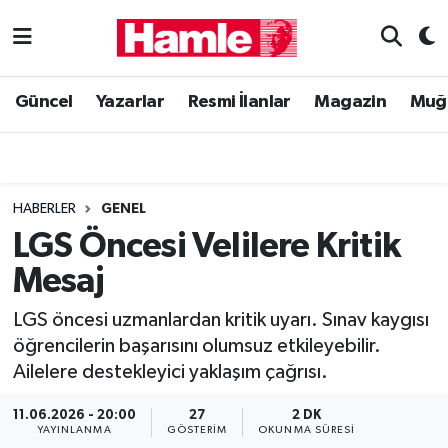
Güncel
Muğla Nöbetçi Eczaneler
Güncel
Yazarlar
Resmi İlanlar
Magazin
Muğ
Yazarlar
Muğla Hava Durumu
Resmi İlanlar
Muğla Namaz Vakitleri
HABERLER
GENEL
Magazin
Muğla Trafik Yoğunluk Haritası
LGS Öncesi Velilere Kritik
Mesaj
Muğla Haber
Süper Lig Puan Durumu ve Fikstür
LGS öncesi uzmanlardan kritik uyarı. Sınav kaygısı
Siyaset
Tüm Manşetler
öğrencilerin başarısını olumsuz etkileyebilir.
Ailelere destekleyici yaklaşım çağrısı.
Son Dakika Haberleri
11.06.2026 - 20:00
27
2 DK
Haber Arşivi
YAYINLANMA
GÖSTERIM
OKUNMA SÜRESI