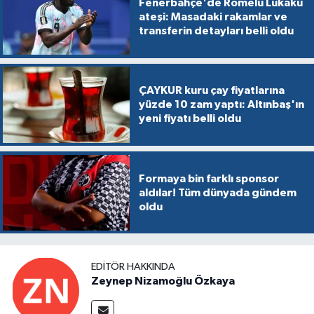
Fenerbahçe'de Romelu Lukaku
ateşi: Masadaki rakamlar ve
transferin detayları belli oldu
ÇAYKUR kuru çay fiyatlarına
yüzde 10 zam yaptı: Altınbaş'ın
yeni fiyatı belli oldu
Formaya bin farklı sponsor
aldılar! Tüm dünyada gündem
oldu
EDITÖR HAKKINDA
Zeynep Nizamoğlu Özkaya