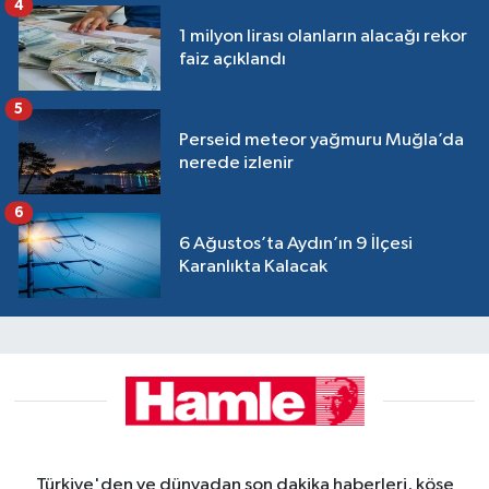
4
1 milyon lirası olanların alacağı rekor
faiz açıklandı
5
Perseid meteor yağmuru Muğla’da
nerede izlenir
6
6 Ağustos’ta Aydın’ın 9 İlçesi
Karanlıkta Kalacak
Türkiye'den ve dünyadan son dakika haberleri, köşe