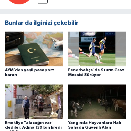
Bunlar da ilginizi çekebilir
AYM'den yeşil pasaport
Fenerbahçe'de Sturm Graz
kararı
Mesaisi Sürüyor
Emekliye "alacağın var"
Yangında Hayvanlara Halı
dediler: Adına 130 bin kredi
Sahada Güvenli Alan