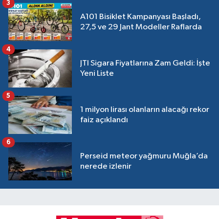
3
A101 Bisiklet Kampanyası Başladı,
27,5 ve 29 Jant Modeller Raflarda
4
JTI Sigara Fiyatlarına Zam Geldi: İşte
Yeni Liste
5
1 milyon lirası olanların alacağı rekor
faiz açıklandı
6
Perseid meteor yağmuru Muğla’da
nerede izlenir