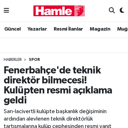
Güncel
Muğla Nöbetçi Eczaneler
Güncel
Yazarlar
Resmi İlanlar
Magazin
Muğ
Yazarlar
Muğla Hava Durumu
Resmi İlanlar
Muğla Namaz Vakitleri
HABERLER
SPOR
Magazin
Muğla Trafik Yoğunluk Haritası
Fenerbahçe'de teknik
direktör bilmecesi!
Muğla Haber
Süper Lig Puan Durumu ve Fikstür
Kulüpten resmi açıklama
Siyaset
Tüm Manşetler
geldi
Son Dakika Haberleri
Sarı-lacivertli kulüpte başkanlık değişiminin
ardından alevlenen teknik direktörlük
Haber Arşivi
tartışmalarına kulüp cephesinden resmi yanıt