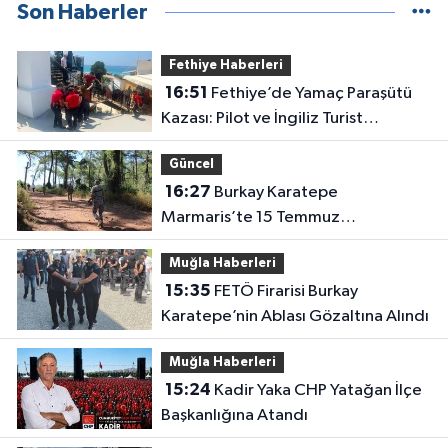
Son Haberler
Fethiye Haberleri
16:51
Fethiye’de Yamaç Paraşütü
Kazası: Pilot ve İngiliz Turist
Yaralandı
Güncel
16:27
Burkay Karatepe
Marmaris’te 15 Temmuz
güzergâhını gösteriyor
Muğla Haberleri
15:35
FETÖ Firarisi Burkay
Karatepe’nin Ablası Gözaltına Alındı
Muğla Haberleri
15:24
Kadir Yaka CHP Yatağan İlçe
Başkanlığına Atandı