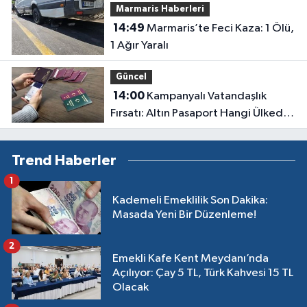
Marmaris Haberleri
14:49
Marmaris’te Feci Kaza: 1 Ölü,
1 Ağır Yaralı
Güncel
14:00
Kampanyalı Vatandaşlık
Fırsatı: Altın Pasaport Hangi Ülkede,
Ücreti Ne Kadar?
Trend Haberler
1
Kademeli Emeklilik Son Dakika:
Masada Yeni Bir Düzenleme!
2
Emekli Kafe Kent Meydanı’nda
Açılıyor: Çay 5 TL, Türk Kahvesi 15 TL
Olacak