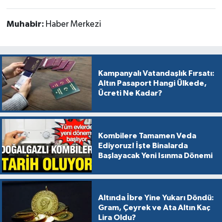
Muhabir:
Haber Merkezi
Kampanyalı Vatandaşlık Fırsatı:
Altın Pasaport Hangi Ülkede,
Ücreti Ne Kadar?
Kombilere Tamamen Veda
Ediyoruz! İşte Binalarda
Başlayacak Yeni Isınma Dönemi
Altında İbre Yine Yukarı Döndü:
Gram, Çeyrek ve Ata Altın Kaç
Lira Oldu?