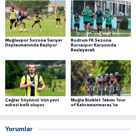
Muğlaspor Sezona Sarıyer
Bodrum FK Sezona
Deplasmanında Başlıyor
Bursaspor Karşısında
Başlayacak
Çağlar Söyüncü'nün yeni
Muğla Bisiklet Takımı Tour
adresi belli oluyor
of Kahramanmaraş’ta
Yorumlar