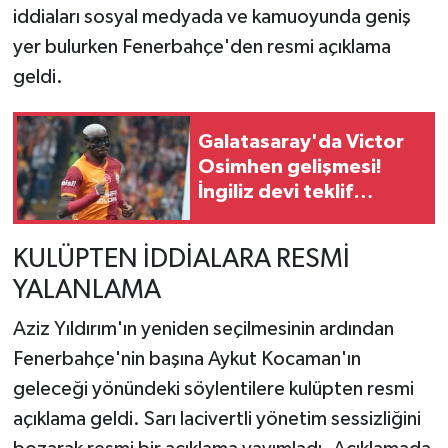
iddiaları sosyal medyada ve kamuoyunda geniş
yer bulurken Fenerbahçe'den resmi açıklama
geldi.
Galatasaray'da Victor
Osimhen gelişmesi!
İngiliz devi teklif
yapmaya hazırlanıyor
KULÜPTEN İDDİALARA RESMİ
YALANLAMA
Aziz Yıldırım'ın yeniden seçilmesinin ardından
Fenerbahçe'nin başına Aykut Kocaman'ın
geleceği yönündeki söylentilere kulüpten resmi
açıklama geldi. Sarı lacivertli yönetim sessizliğini