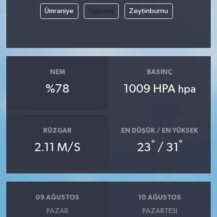
Ümraniye
Üsküdar
Zeytinburnu
NEM
BASINÇ
%78
1009 HPA
hpa
RÜZGAR
EN DÜŞÜK / EN YÜKSEK
°
°
2.11 M/S
23
/ 31
09 AĞUSTOS
10 AĞUSTOS
PAZAR
PAZARTESI