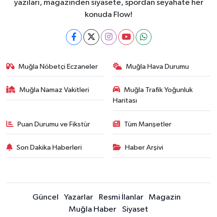
yazıları, magazinden siyasete, spordan seyahate her
konuda Flow!
Muğla Nöbetçi Eczaneler
Muğla Hava Durumu
Muğla Namaz Vakitleri
Muğla Trafik Yoğunluk
Haritası
Puan Durumu ve Fikstür
Tüm Manşetler
Son Dakika Haberleri
Haber Arşivi
Güncel
Yazarlar
Resmi İlanlar
Magazin
Muğla Haber
Siyaset