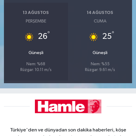
13 AĞUSTOS
14 AĞUSTOS
PERŞEMBE
CUMA
°
°
26
25
Güneşli
Güneşli
Nem: %68
Nem: %55
Rüzgar: 10.11 m/s
Rüzgar: 9.61 m/s
Türkiye'den ve dünyadan son dakika haberleri, köşe