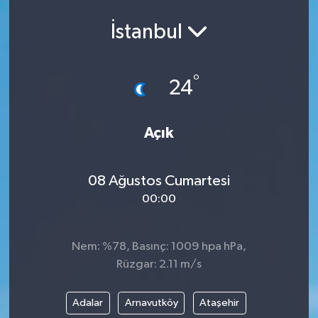
İstanbul
°
24
Açık
08 Ağustos Cumartesi
00:00
Nem: %78, Basınç: 1009 hpa hPa,
Rüzgar: 2.11 m/s
Adalar
Arnavutköy
Ataşehir