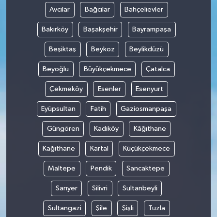
Avcılar
Bağcılar
Bahçelievler
Bakırköy
Başakşehir
Bayrampaşa
Beşiktaş
Beykoz
Beylikdüzü
Beyoğlu
Büyükçekmece
Çatalca
Çekmeköy
Esenler
Esenyurt
Eyüpsultan
Fatih
Gaziosmanpaşa
Güngören
Kadıköy
Kâğıthane
Kağıthane
Kartal
Küçükçekmece
Maltepe
Pendik
Sancaktepe
Sarıyer
Silivri
Sultanbeyli
Sultangazi
Şile
Şişli
Tuzla