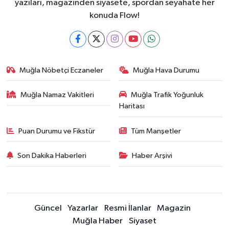
yazıları, magazinden siyasete, spordan seyahate her
konuda Flow!
Muğla Nöbetçi Eczaneler
Muğla Hava Durumu
Muğla Namaz Vakitleri
Muğla Trafik Yoğunluk
Haritası
Puan Durumu ve Fikstür
Tüm Manşetler
Son Dakika Haberleri
Haber Arşivi
Güncel
Yazarlar
Resmi İlanlar
Magazin
Muğla Haber
Siyaset