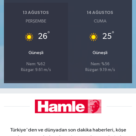
13 AĞUSTOS
14 AĞUSTOS
PERŞEMBE
CUMA
°
°
26
25
Güneşli
Güneşli
Nem: %62
Nem: %56
Rüzgar: 9.61 m/s
Rüzgar: 9.19 m/s
Türkiye'den ve dünyadan son dakika haberleri, köşe