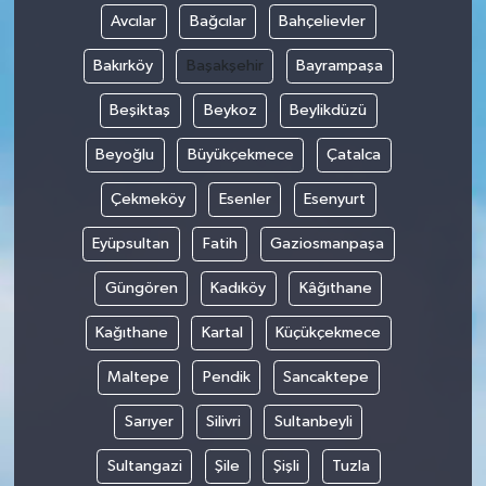
Avcılar
Bağcılar
Bahçelievler
Bakırköy
Başakşehir
Bayrampaşa
Beşiktaş
Beykoz
Beylikdüzü
Beyoğlu
Büyükçekmece
Çatalca
Çekmeköy
Esenler
Esenyurt
Eyüpsultan
Fatih
Gaziosmanpaşa
Güngören
Kadıköy
Kâğıthane
Kağıthane
Kartal
Küçükçekmece
Maltepe
Pendik
Sancaktepe
Sarıyer
Silivri
Sultanbeyli
Sultangazi
Şile
Şişli
Tuzla