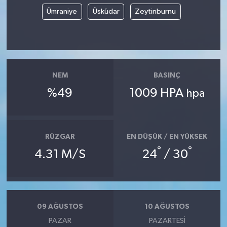
Ümraniye
Üsküdar
Zeytinburnu
NEM
BASINÇ
%49
1009 HPA
hpa
RÜZGAR
EN DÜŞÜK / EN YÜKSEK
°
°
4.31 M/S
24
/ 30
09 AĞUSTOS
10 AĞUSTOS
PAZAR
PAZARTESI