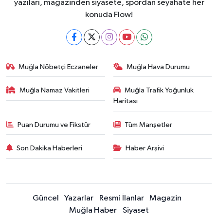
yazıları, magazinden siyasete, spordan seyahate her
konuda Flow!
Muğla Nöbetçi Eczaneler
Muğla Hava Durumu
Muğla Namaz Vakitleri
Muğla Trafik Yoğunluk
Haritası
Puan Durumu ve Fikstür
Tüm Manşetler
Son Dakika Haberleri
Haber Arşivi
Güncel
Yazarlar
Resmi İlanlar
Magazin
Muğla Haber
Siyaset