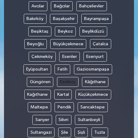
Avcılar
Bağcılar
Bahçelievler
Bakırköy
Başakşehir
Bayrampaşa
Beşiktaş
Beykoz
Beylikdüzü
Beyoğlu
Büyükçekmece
Çatalca
Çekmeköy
Esenler
Esenyurt
Eyüpsultan
Fatih
Gaziosmanpaşa
Güngören
Kadıköy
Kâğıthane
Kağıthane
Kartal
Küçükçekmece
Maltepe
Pendik
Sancaktepe
Sarıyer
Silivri
Sultanbeyli
Sultangazi
Şile
Şişli
Tuzla