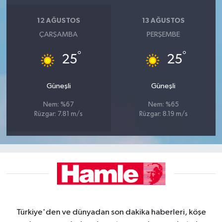
12 AĞUSTOS
13 AĞUSTOS
ÇARŞAMBA
PERŞEMBE
°
°
25
25
Güneşli
Güneşli
Nem: %67
Nem: %65
Rüzgar: 7.81 m/s
Rüzgar: 8.19 m/s
Türkiye'den ve dünyadan son dakika haberleri, köşe