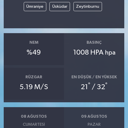
Ümraniye
Üsküdar
Zeytinburnu
NEM
BASINÇ
%49
1008 HPA
hpa
RÜZGAR
EN DÜŞÜK / EN YÜKSEK
°
°
5.19 M/S
21
/ 32
08 AĞUSTOS
09 AĞUSTOS
CUMARTESI
PAZAR