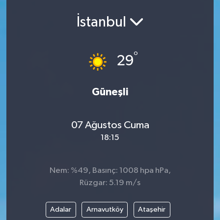
İstanbul
°
29
Güneşli
07 Ağustos Cuma
18:15
Nem: %49, Basınç: 1008 hpa hPa,
Rüzgar: 5.19 m/s
Adalar
Arnavutköy
Ataşehir