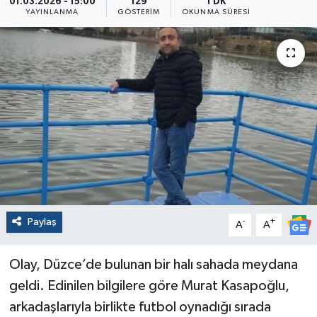
01.03.2026 - 15:00
129
1 DK
YAYINLANMA
GÖSTERIM
OKUNMA SÜRESI
Paylaş
-
+
A
A
Olay, Düzce’de bulunan bir halı sahada meydana
geldi. Edinilen bilgilere göre Murat Kasapoğlu,
arkadaşlarıyla birlikte futbol oynadığı sırada