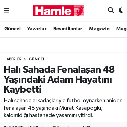
Güncel
Muğla Nöbetçi Eczaneler
Güncel
Yazarlar
Resmi İlanlar
Magazin
Muğ
Yazarlar
Muğla Hava Durumu
Resmi İlanlar
Muğla Namaz Vakitleri
HABERLER
GÜNCEL
Magazin
Muğla Trafik Yoğunluk Haritası
Halı Sahada Fenalaşan 48
Yaşındaki Adam Hayatını
Muğla Haber
Süper Lig Puan Durumu ve Fikstür
Kaybetti
Siyaset
Tüm Manşetler
Halı sahada arkadaşlarıyla futbol oynarken aniden
fenalaşan 48 yaşındaki Murat Kasapoğlu,
Son Dakika Haberleri
kaldırıldığı hastanede yaşamını yitirdi.
Haber Arşivi