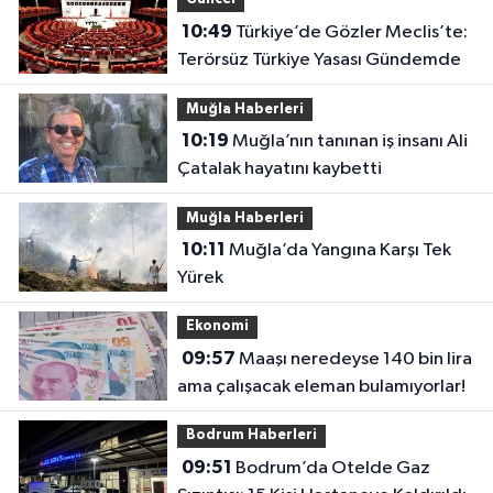
Güncel
10:49
Türkiye’de Gözler Meclis’te:
Terörsüz Türkiye Yasası Gündemde
Muğla Haberleri
10:19
Muğla’nın tanınan iş insanı Ali
Çatalak hayatını kaybetti
Muğla Haberleri
10:11
Muğla’da Yangına Karşı Tek
Yürek
Ekonomi
09:57
Maaşı neredeyse 140 bin lira
ama çalışacak eleman bulamıyorlar!
Bodrum Haberleri
09:51
Bodrum’da Otelde Gaz