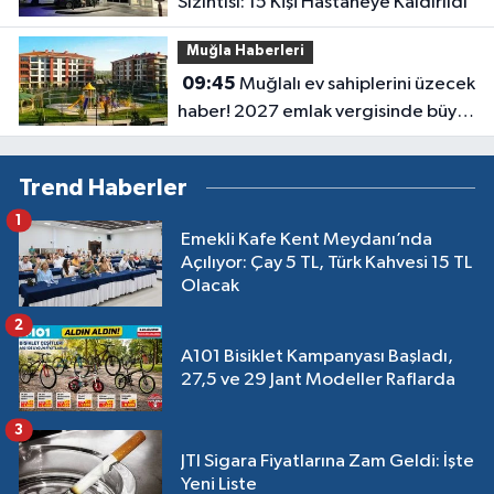
Sızıntısı: 15 Kişi Hastaneye Kaldırıldı
Muğla Haberleri
09:45
Muğlalı ev sahiplerini üzecek
haber! 2027 emlak vergisinde büyük
artış bekleniyor
Trend Haberler
1
Emekli Kafe Kent Meydanı’nda
Açılıyor: Çay 5 TL, Türk Kahvesi 15 TL
Olacak
2
A101 Bisiklet Kampanyası Başladı,
27,5 ve 29 Jant Modeller Raflarda
3
JTI Sigara Fiyatlarına Zam Geldi: İşte
Yeni Liste