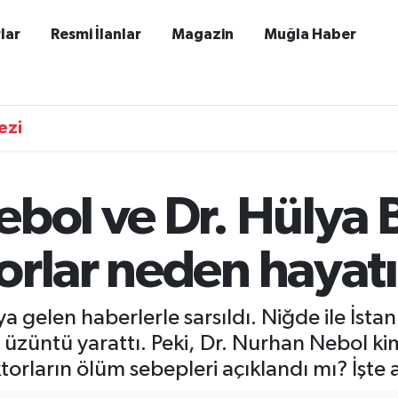
lar
Resmi İlanlar
Magazin
Muğla Haber
ezi
ebol ve Dr. Hülya
rlar neden hayatı
a gelen haberlerle sarsıldı. Niğde ile İsta
 üzüntü yarattı. Peki, Dr. Nurhan Nebol ki
rların ölüm sebepleri açıklandı mı? İşte ay