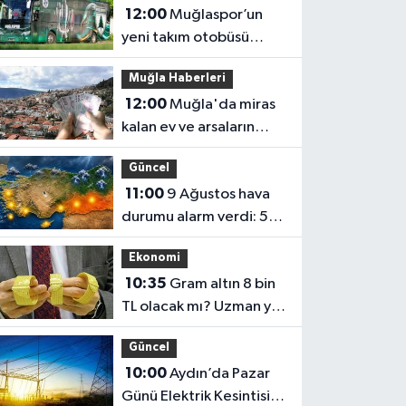
12:00
Muğlaspor’un
yeni takım otobüsü
kupalarla donatıldı
Muğla Haberleri
12:00
Muğla'da miras
kalan ev ve arsaların
satışında yeni dönem
Güncel
11:00
9 Ağustos hava
durumu alarm verdi: 5
ilde kuvvetli yağış
Ekonomi
10:35
Gram altın 8 bin
TL olacak mı? Uzman yıl
sonu için rakam verdi
Güncel
10:00
Aydın’da Pazar
Günü Elektrik Kesintisi: 5