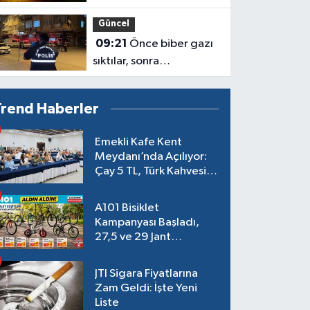
İlçe Etkilenecek
Güncel
09:21
Önce biber gazı
sıktılar, sonra
bıçakladılar
Trend Haberler
Emekli Kafe Kent
Meydanı’nda Açılıyor:
Çay 5 TL, Türk Kahvesi
15 TL Olacak
A101 Bisiklet
Kampanyası Başladı,
27,5 ve 29 Jant
Modeller Raflarda
JTI Sigara Fiyatlarına
Zam Geldi: İşte Yeni
Liste