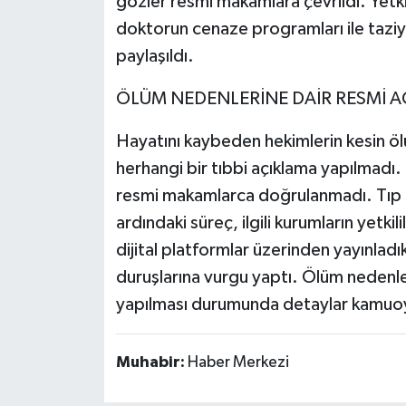
gözler resmi makamlara çevrildi. Yetkil
doktorun cenaze programları ile taziye 
paylaşıldı.
ÖLÜM NEDENLERİNE DAİR RESMİ A
Hayatını kaybeden hekimlerin kesin ölü
herhangi bir tıbbi açıklama yapılmadı. 
resmi makamlarca doğrulanmadı. Tıp ca
ardındaki süreç, ilgili kurumların yetkil
dijital platformlar üzerinden yayınladı
duruşlarına vurgu yaptı. Ölüm nedenler
yapılması durumunda detaylar kamuoy
Muhabir:
Haber Merkezi