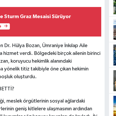
e Sturm Graz Mesaisi Sürüyor
e
en Dr. Hülya Bozan, Ümraniye İnkılap Aile
 hizmet verdi. Bölgedeki birçok ailenin birinci
zan, koruyucu hekimlik alanındaki
a yönelik titiz takibiyle öne çıkan hekimin
boşluk oluşturdu.
ETTİ?
iği, meslek örgütlerinin sosyal ağlardaki
erinin geniş kitlelere ulaşmasının ardından