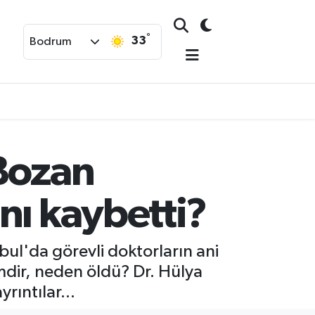
°
33
Bodrum
 Bozan
nı kaybetti?
nbul'da görevli doktorların ani
mdir, neden öldü? Dr. Hülya
rıntılar...