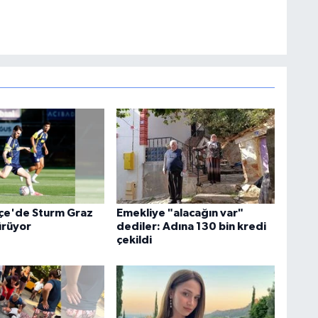
çe'de Sturm Graz
Emekliye "alacağın var"
ürüyor
dediler: Adına 130 bin kredi
çekildi