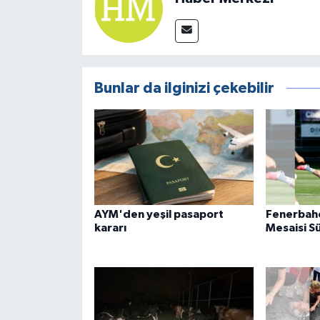
Bunlar da ilginizi çekebilir
AYM'den yeşil pasaport
Fenerbah
kararı
Mesaisi S