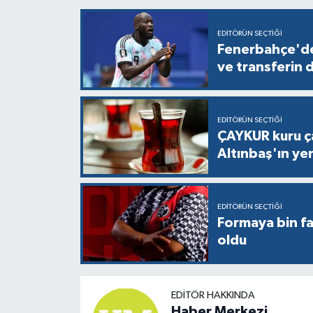
EDITÖRÜN SEÇTIĞI
Fenerbahçe'de
ve transferin d
EDITÖRÜN SEÇTIĞI
ÇAYKUR kuru ça
Altınbaş'ın yeni
EDITÖRÜN SEÇTIĞI
Formaya bin fa
oldu
EDITÖR HAKKINDA
Haber Merkezi