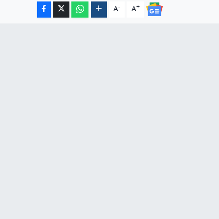
-
+
A
A