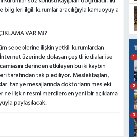
i kurumlar söz konusu kayıpları doğruladı. İki
bilgileri ilgili kurumlar aracılığıyla kamuoyuyla
ÇIKLAMA VAR MI?
m sebeplerine ilişkin yetkili kurumlardan
İnternet üzerinde dolaşan çeşitli iddialar ise
1
miasını derinden etkileyen bu iki kaybın
ileri tarafından takip ediliyor. Meslektaşları,
kları taziye mesajlarında doktorların mesleki
2
ine ilişkin resmi mercilerden yeni bir açıklama
uyla paylaşılacak.
3