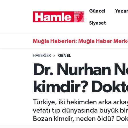
Güncel
Yazar
Güncel
Muğla Nöbetçi Eczaneler
Siyaset
Yazarlar
Muğla Hava Durumu
Muğla Haberleri: Muğla Haber Merk
Resmi İlanlar
Muğla Namaz Vakitleri
HABERLER
GENEL
Dr. Nurhan N
Magazin
Muğla Trafik Yoğunluk Haritası
Muğla Haber
Süper Lig Puan Durumu ve Fikstür
kimdir? Dokto
Siyaset
Tüm Manşetler
Türkiye, iki hekimden arka arkay
Son Dakika Haberleri
vefatı tıp dünyasında büyük bir
Bozan kimdir, neden öldü? Dokto
Haber Arşivi