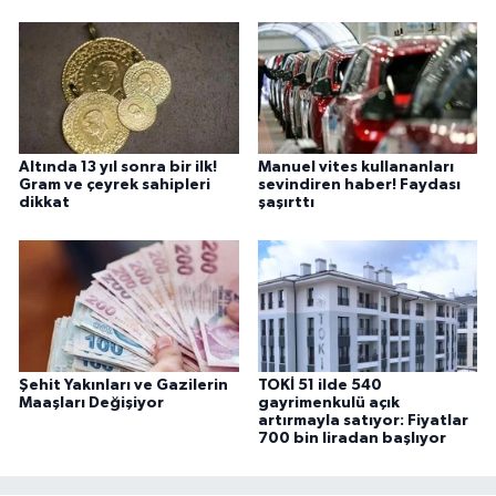
Altında 13 yıl sonra bir ilk!
Manuel vites kullananları
Gram ve çeyrek sahipleri
sevindiren haber! Faydası
dikkat
şaşırttı
Şehit Yakınları ve Gazilerin
TOKİ 51 ilde 540
Maaşları Değişiyor
gayrimenkulü açık
artırmayla satıyor: Fiyatlar
700 bin liradan başlıyor