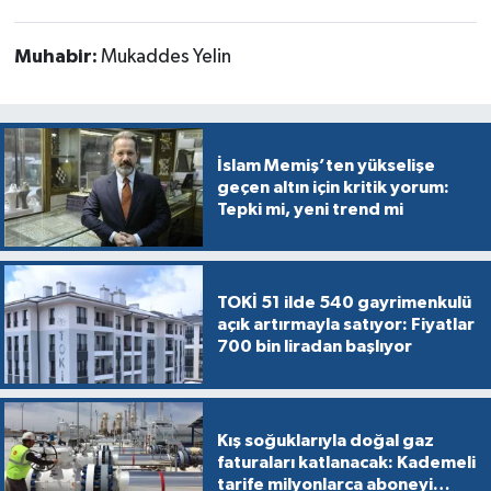
Muhabir:
Mukaddes Yelin
İslam Memiş’ten yükselişe
geçen altın için kritik yorum:
Tepki mi, yeni trend mi
TOKİ 51 ilde 540 gayrimenkulü
açık artırmayla satıyor: Fiyatlar
700 bin liradan başlıyor
Kış soğuklarıyla doğal gaz
faturaları katlanacak: Kademeli
tarife milyonlarca aboneyi