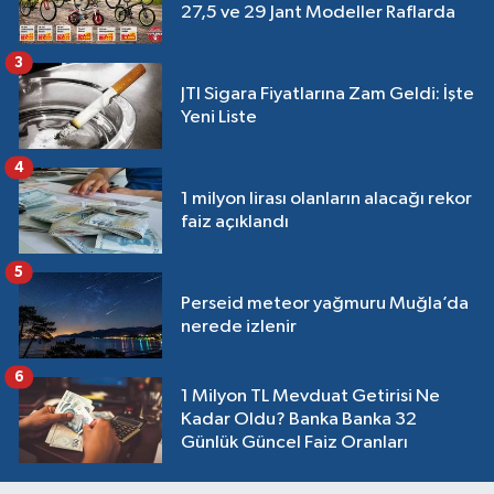
27,5 ve 29 Jant Modeller Raflarda
3
JTI Sigara Fiyatlarına Zam Geldi: İşte
Yeni Liste
4
1 milyon lirası olanların alacağı rekor
faiz açıklandı
5
Perseid meteor yağmuru Muğla’da
nerede izlenir
6
1 Milyon TL Mevduat Getirisi Ne
Kadar Oldu? Banka Banka 32
Günlük Güncel Faiz Oranları