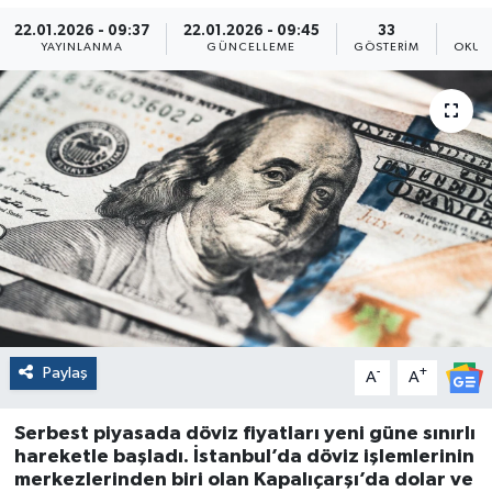
22.01.2026 - 09:37
22.01.2026 - 09:45
33
YAYINLANMA
GÜNCELLEME
GÖSTERIM
OKUN
Paylaş
-
+
A
A
Serbest piyasada döviz fiyatları yeni güne sınırlı
hareketle başladı. İstanbul’da döviz işlemlerinin
merkezlerinden biri olan Kapalıçarşı’da dolar ve