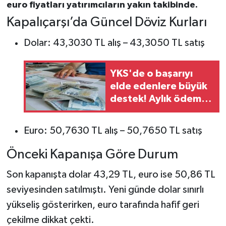
euro fiyatları yatırımcıların yakın takibinde.
Kapalıçarşı’da Güncel Döviz Kurları
Dolar: 43,3030 TL alış – 43,3050 TL satış
YKS'de o başarıyı
elde edenlere büyük
destek! Aylık ödeme
için başvuru tarihi
belli oldu
Euro: 50,7630 TL alış – 50,7650 TL satış
Önceki Kapanışa Göre Durum
Son kapanışta dolar 43,29 TL, euro ise 50,86 TL
seviyesinden satılmıştı. Yeni günde dolar sınırlı
yükseliş gösterirken, euro tarafında hafif geri
çekilme dikkat çekti.