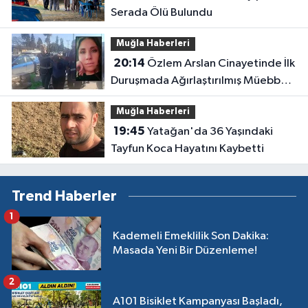
Serada Ölü Bulundu
Muğla Haberleri
20:14
Özlem Arslan Cinayetinde İlk
Duruşmada Ağırlaştırılmış Müebbet
Kararı
Muğla Haberleri
19:45
Yatağan'da 36 Yaşındaki
Tayfun Koca Hayatını Kaybetti
Trend Haberler
1
Kademeli Emeklilik Son Dakika:
Masada Yeni Bir Düzenleme!
2
A101 Bisiklet Kampanyası Başladı,