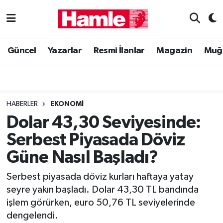
Güncel
Muğla Nöbetçi Eczaneler
Güncel
Yazarlar
Resmi İlanlar
Magazin
Muğ
Yazarlar
Muğla Hava Durumu
Resmi İlanlar
Muğla Namaz Vakitleri
HABERLER
EKONOMI
Magazin
Muğla Trafik Yoğunluk Haritası
Dolar 43,30 Seviyesinde:
Serbest Piyasada Döviz
Muğla Haber
Süper Lig Puan Durumu ve Fikstür
Güne Nasıl Başladı?
Siyaset
Tüm Manşetler
Serbest piyasada döviz kurları haftaya yatay
seyre yakın başladı. Dolar 43,30 TL bandında
Son Dakika Haberleri
işlem görürken, euro 50,76 TL seviyelerinde
dengelendi.
Haber Arşivi