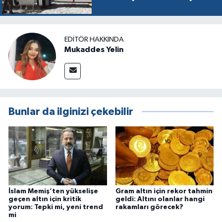
vurabilir
EDITÖR HAKKINDA
Mukaddes Yelin
Bunlar da ilginizi çekebilir
İslam Memiş’ten yükselişe
Gram altın için rekor tahmin
geçen altın için kritik
geldi: Altını olanlar hangi
yorum: Tepki mi, yeni trend
rakamları görecek?
mi