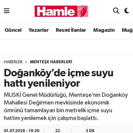
Güncel
Muğla Nöbetçi Eczaneler
Güncel
Yazarlar
Resmi İlanlar
Magazin
Muğ
Yazarlar
Muğla Hava Durumu
Resmi İlanlar
Muğla Namaz Vakitleri
HABERLER
MENTEŞE HABERLERI
Magazin
Muğla Trafik Yoğunluk Haritası
Doğanköy’de içme suyu
hattı yenileniyor
Muğla Haber
Süper Lig Puan Durumu ve Fikstür
MUSKİ Genel Müdürlüğü, Menteşe’nin Doğanköy
Siyaset
Tüm Manşetler
Mahallesi Değirmen mevkisinde ekonomik
ömrünü tamamlayan bin metrelik içme suyu
Son Dakika Haberleri
hattını yenilemek için çalışma başlattı.
Haber Arşivi
01.07.2026 - 19:30
22
3 DK