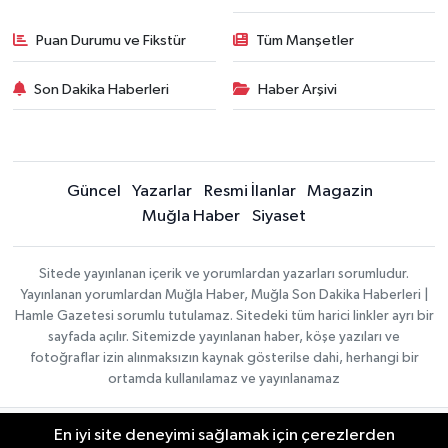
Puan Durumu ve Fikstür
Tüm Manşetler
Son Dakika Haberleri
Haber Arşivi
Güncel
Yazarlar
Resmi İlanlar
Magazin
Muğla Haber
Siyaset
Sitede yayınlanan içerik ve yorumlardan yazarları sorumludur.
Yayınlanan yorumlardan Muğla Haber, Muğla Son Dakika Haberleri |
Hamle Gazetesi sorumlu tutulamaz. Sitedeki tüm harici linkler ayrı bir
sayfada açılır. Sitemizde yayınlanan haber, köşe yazıları ve
fotoğraflar izin alınmaksızın kaynak gösterilse dahi, herhangi bir
ortamda kullanılamaz ve yayınlanamaz
En iyi site deneyimi sağlamak için çerezlerden
Gizlilik Sözleşmesi