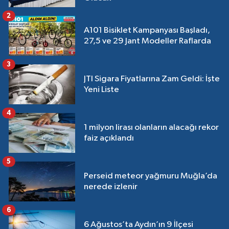
2
A101 Bisiklet Kampanyası Başladı,
27,5 ve 29 Jant Modeller Raflarda
3
JTI Sigara Fiyatlarına Zam Geldi: İşte
Yeni Liste
4
1 milyon lirası olanların alacağı rekor
faiz açıklandı
5
Perseid meteor yağmuru Muğla’da
nerede izlenir
6
6 Ağustos’ta Aydın’ın 9 İlçesi