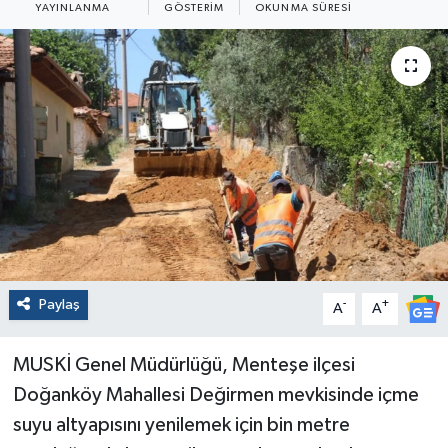
YAYINLANMA
GÖSTERIM
OKUNMA SÜRESI
Paylaş
-
+
A
A
MUSKİ Genel Müdürlüğü, Menteşe ilçesi
Doğanköy Mahallesi Değirmen mevkisinde içme
suyu altyapısını yenilemek için bin metre