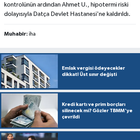
kontrolünün ardından Ahmet U., hipotermi riski
dolayısıyla Datça Devlet Hastanesi'ne kaldırıldı.
Muhabir:
iha
Emlak vergisi ödeyecekler
dikkat! Üst sınır değişti
Kredi kartı ve prim borçları
silinecek mi? Gözler TBMM'ye
çevrildi