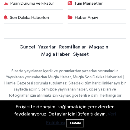
Puan Durumu ve Fikstür
Tüm Manşetler
Son Dakika Haberleri
Haber Arşivi
Güncel
Yazarlar
Resmi İlanlar
Magazin
Muğla Haber
Siyaset
Sitede yayınlanan içerik ve yorumlardan yazarları sorumludur.
Yayınlanan yorumlardan Muğla Haber, Muğla Son Dakika Haberleri |
Hamle Gazetesi sorumlu tutulamaz. Sitedeki tüm harici linkler ayrı bir
sayfada açılır. Sitemizde yayınlanan haber, köşe yazıları ve
fotoğraflar izin alınmaksızın kaynak gösterilse dahi, herhangi bir
ortamda kullanılamaz ve yayınlanamaz
En iyi site deneyimi sağlamak için çerezlerden
faydalanıyoruz. Detaylar için lütfen tıklayın.
Veri
Gizlilik Sözleşmesi
Politikası
Haber Yazılımı:
TE Bilişim
Veri Politikası
TAMAM
| Copyright © 2026
Yayın İlkeleri