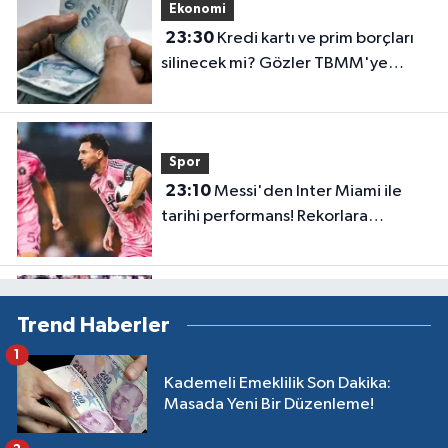
Ekonomi
23:30
Kredi kartı ve prim borçları
silinecek mi? Gözler TBMM'ye
çevrildi
Spor
23:10
Messi'den Inter Miami ile
tarihi performans! Rekorlara
doymuyor
Spor
Trend Haberler
23:00
Beşiktaş Semih Kılıçsoy'un
1
galiyle avantajı elde etti!
Kademeli Emeklilik Son Dakika:
Masada Yeni Bir Düzenleme!