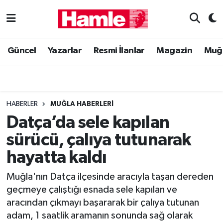
Güncel
Muğla Nöbetçi Eczaneler
Güncel
Yazarlar
Resmi İlanlar
Magazin
Muğ
Yazarlar
Muğla Hava Durumu
Resmi İlanlar
Muğla Namaz Vakitleri
HABERLER
MUĞLA HABERLERI
Magazin
Muğla Trafik Yoğunluk Haritası
Datça’da sele kapılan
sürücü, çalıya tutunarak
Muğla Haber
Süper Lig Puan Durumu ve Fikstür
hayatta kaldı
Siyaset
Tüm Manşetler
Muğla'nın Datça ilçesinde aracıyla taşan dereden
geçmeye çalıştığı esnada sele kapılan ve
Son Dakika Haberleri
aracından çıkmayı başararak bir çalıya tutunan
adam, 1 saatlik aramanın sonunda sağ olarak
Haber Arşivi