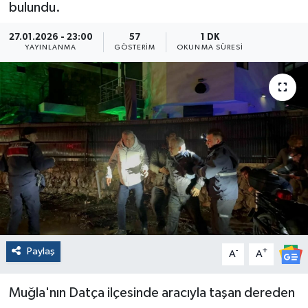
bulundu.
27.01.2026 - 23:00
57
1 DK
YAYINLANMA
GÖSTERIM
OKUNMA SÜRESI
Paylaş
-
+
A
A
Muğla'nın Datça ilçesinde aracıyla taşan dereden