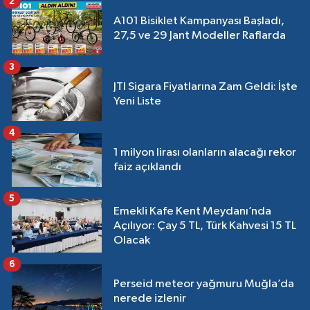
2
Güncel
A101 Bisiklet Kampanyası Başladı,
23:00
Muğla'da Ortalama Hız
27,5 ve 29 Jant Modeller Raflarda
Dönemi Başlıyor
3
JTI Sigara Fiyatlarına Zam Geldi: İşte
Yeni Liste
4
1 milyon lirası olanların alacağı rekor
faiz açıklandı
5
Emekli Kafe Kent Meydanı’nda
Açılıyor: Çay 5 TL, Türk Kahvesi 15 TL
Olacak
6
Perseid meteor yağmuru Muğla’da
nerede izlenir