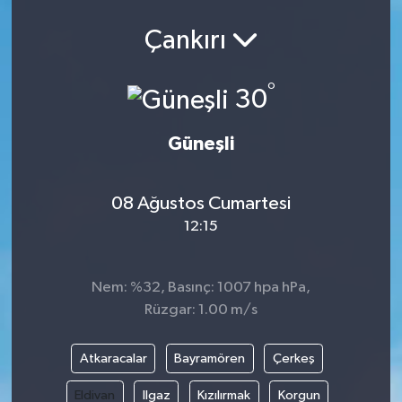
Çankırı
°
30
Güneşli
08 Ağustos Cumartesi
12:15
Nem: %32, Basınç: 1007 hpa hPa,
Rüzgar: 1.00 m/s
Atkaracalar
Bayramören
Çerkeş
Eldivan
Ilgaz
Kızılırmak
Korgun