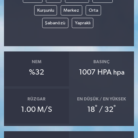
Kurşunlu
Merkez
Orta
Şabanözü
Yapraklı
NEM
BASINÇ
%32
1007 HPA
hpa
RÜZGAR
EN DÜŞÜK / EN YÜKSEK
°
°
1.00 M/S
18
/ 32