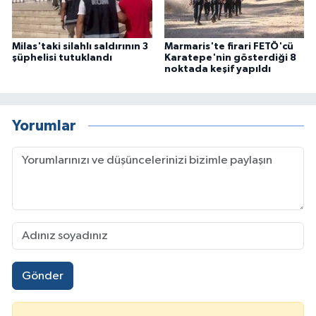
Milas'taki silahlı saldırının 3
Marmaris'te firari FETÖ'cü
şüphelisi tutuklandı
Karatepe'nin gösterdiği 8
noktada keşif yapıldı
Yorumlar
Gönder