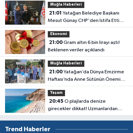
Muğla Haberleri
21:01
Yatağan Belediye Başkanı
Mesut Günay CHP'den İstifa Etti
Yeni Parti'ye Katıldı
Ekonomi
21:00
Gram altın 6 bin lirayı aştı!
Beklenen veriler açıklandı
Muğla Haberleri
21:00
Yatağan’da Dünya Emzirme
Haftası’nda Anne Sütünün Önemi
Anlatıldı
Yaşam
20:45
O plajlarda denize
girecekler dikkat! Uzmanlardan
kirlilik uyarısı geldi
Trend Haberler