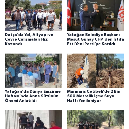
Datça’da Yol, Altyapı ve
Yatağan Belediye Başkanı
Çevre Çalışmaları Hız
Mesut Günay CHP'den İstifa
Kazandı
Etti Yeni Parti'ye Katıldı
Yatağan’da Dünya Emzirme
Marmaris Çetibeli’de 2 Bin
Haftası’nda Anne Sütünün
500 Metrelik İçme Suyu
Önemi Anlatıldı
Hattı Yenileniyor