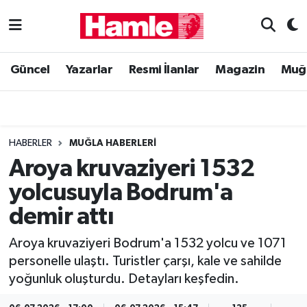
Güncel
Muğla Nöbetçi Eczaneler
Güncel
Yazarlar
Resmi İlanlar
Magazin
Muğ
Yazarlar
Muğla Hava Durumu
Resmi İlanlar
Muğla Namaz Vakitleri
HABERLER
MUĞLA HABERLERI
Magazin
Muğla Trafik Yoğunluk Haritası
Aroya kruvaziyeri 1532
yolcusuyla Bodrum'a
Muğla Haber
Süper Lig Puan Durumu ve Fikstür
demir attı
Siyaset
Tüm Manşetler
Aroya kruvaziyeri Bodrum'a 1532 yolcu ve 1071
personelle ulaştı. Turistler çarşı, kale ve sahilde
Son Dakika Haberleri
yoğunluk oluşturdu. Detayları keşfedin.
Haber Arşivi