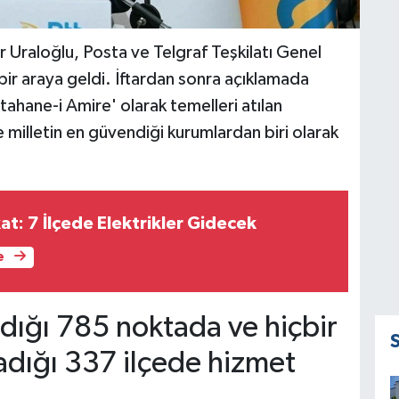
 Uraloğlu, Posta ve Telgraf Teşkilatı Genel
 bir araya geldi. İftardan sonra açıklamada
ahane-i Amire' olarak temelleri atılan
le milletin en güvendiği kurumlardan biri olarak
kat: 7 İlçede Elektrikler Gidecek
e
dığı 785 noktada ve hiçbir
adığı 337 ilçede hizmet