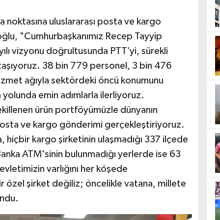
 noktasına uluslararası posta ve kargo
aloğlu, "Cumhurbaşkanımız Recep Tayyip
yılı vizyonu doğrultusunda PTT’yi, sürekli
 taşıyoruz. 38 bin 779 personel, 3 bin 476
 hizmet ağıyla sektördeki öncü konumunu
 yolunda emin adımlarla ilerliyoruz.
şekillenen ürün portföyümüzle dünyanın
posta ve kargo gönderimi gerçekleştiriyoruz.
 hiçbir kargo şirketinin ulaşmadığı 337 ilçede
anka ATM'sinin bulunmadığı yerlerde ise 63
evletimizin varlığını her köşede
r özel şirket değiliz; öncelikle vatana, millete
undu.