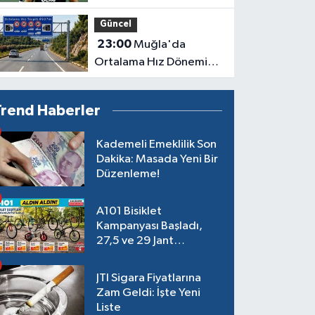
avantajı elde etti!
Güncel
23:00
Muğla'da
Ortalama Hız Dönemi
Başlıyor
Trend Haberler
Kademeli Emeklilik Son
Dakika: Masada Yeni Bir
Düzenleme!
A101 Bisiklet
Kampanyası Başladı,
27,5 ve 29 Jant
Modeller Raflarda
JTI Sigara Fiyatlarına
Zam Geldi: İşte Yeni
Liste