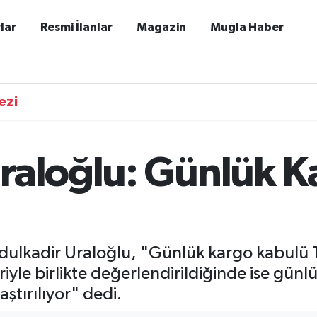
lar
Resmi İlanlar
Magazin
Muğla Haber
ezi
raloğlu: Günlük K
dulkadir Uraloğlu, "Günlük kargo kabulü 1 
riyle birlikte değerlendirildiğinde ise günl
ştırılıyor" dedi.