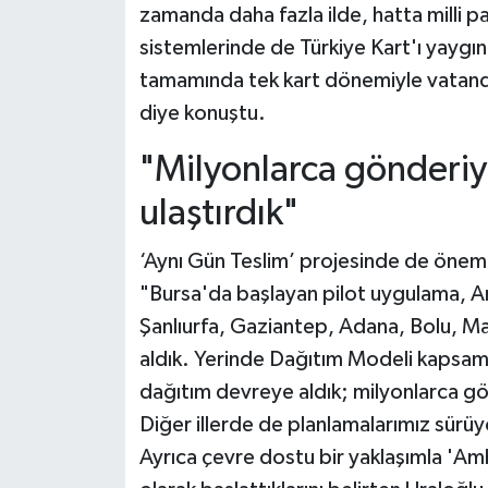
zamanda daha fazla ilde, hatta milli pa
sistemlerinde de Türkiye Kart'ı yaygınla
tamamında tek kart dönemiyle vatandaş
diye konuştu.
"Milyonlarca gönderiyi
ulaştırdık"
‘Aynı Gün Teslim’ projesinde de önemli
"Bursa'da başlayan pilot uygulama, Ank
Şanlıurfa, Gaziantep, Adana, Bolu, Mal
aldık. Yerinde Dağıtım Modeli kapsam
dağıtım devreye aldık; milyonlarca gön
Diğer illerde de planlamalarımız sürü
Ayrıca çevre dostu bir yaklaşımla 'Am