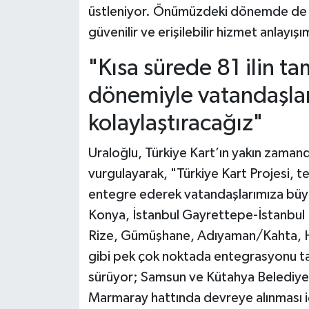
üstleniyor. Önümüzdeki dönemde de bu 
güvenilir ve erişilebilir hizmet anlay
"Kısa sürede 81 ilin t
dönemiyle vatandaşlar
kolaylaştıracağız"
Uraloğlu, Türkiye Kart’ın yakın zamanda
vurgulayarak, "Türkiye Kart Projesi, tek
entegre ederek vatandaşlarımıza büyük 
Konya, İstanbul Gayrettepe-İstanbul 
Rize, Gümüşhane, Adıyaman/Kahta, H
gibi pek çok noktada entegrasyonu ta
sürüyor; Samsun ve Kütahya Belediye
Marmaray hattında devreye alınması iç