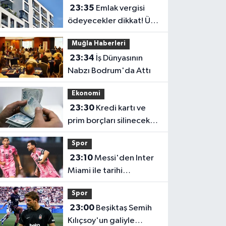
23:35
Emlak vergisi
ödeyecekler dikkat! Üst
sınır değişti
Muğla Haberleri
23:34
İş Dünyasının
Nabzı Bodrum'da Attı
Ekonomi
23:30
Kredi kartı ve
prim borçları silinecek
mi? Gözler TBMM'ye
Spor
çevrildi
23:10
Messi'den Inter
Miami ile tarihi
performans! Rekorlara
Spor
doymuyor
23:00
Beşiktaş Semih
Kılıçsoy'un galiyle