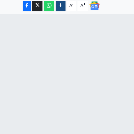
-
+
A
A