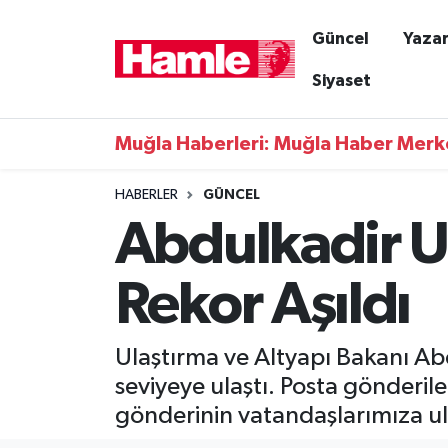
Güncel
Yazar
Güncel
Muğla Nöbetçi Eczaneler
Siyaset
Yazarlar
Muğla Hava Durumu
Muğla Haberleri: Muğla Haber Merk
Resmi İlanlar
Muğla Namaz Vakitleri
HABERLER
GÜNCEL
Abdulkadir U
Magazin
Muğla Trafik Yoğunluk Haritası
Muğla Haber
Süper Lig Puan Durumu ve Fikstür
Rekor Aşıldı
Siyaset
Tüm Manşetler
Ulaştırma ve Altyapı Bakanı Ab
Son Dakika Haberleri
seviyeye ulaştı. Posta gönderile
gönderinin vatandaşlarımıza ula
Haber Arşivi