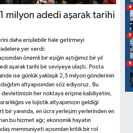
4
 milyon adedi aşarak tarihi
5
ini daha erişilebilir hale getirmeyi
fadelere yer verdi:
çısından önemli bir eşiğin aştığımız bir yıl
6
di aşarak tarihi bir seviyeye ulaştı. Posta
ğinde ise günlük yaklaşık 2,5 milyon gönderinin
ir dağıtım altyapısından söz ediyoruz. Bu
 devletimizin her noktaya erişme kabiliyetini,
rlılığını ve lojistik altyapımızın geldiği
rt bir yanında, en ücra yerleşim yerlerinden en
nan bu hizmet ağı; ekonomik hayatın
andaş memnuniyeti açısından kritik bir rol