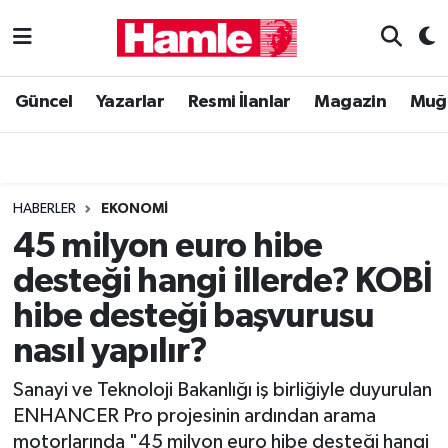
Güncel
Muğla Nöbetçi Eczaneler
Güncel
Yazarlar
Resmi İlanlar
Magazin
Muğ
Yazarlar
Muğla Hava Durumu
Resmi İlanlar
Muğla Namaz Vakitleri
HABERLER
EKONOMI
Magazin
Muğla Trafik Yoğunluk Haritası
45 milyon euro hibe
desteği hangi illerde? KOBİ
Muğla Haber
Süper Lig Puan Durumu ve Fikstür
hibe desteği başvurusu
Siyaset
Tüm Manşetler
nasıl yapılır?
Son Dakika Haberleri
Sanayi ve Teknoloji Bakanlığı iş birliğiyle duyurulan
ENHANCER Pro projesinin ardından arama
Haber Arşivi
motorlarında "45 milyon euro hibe desteği hangi