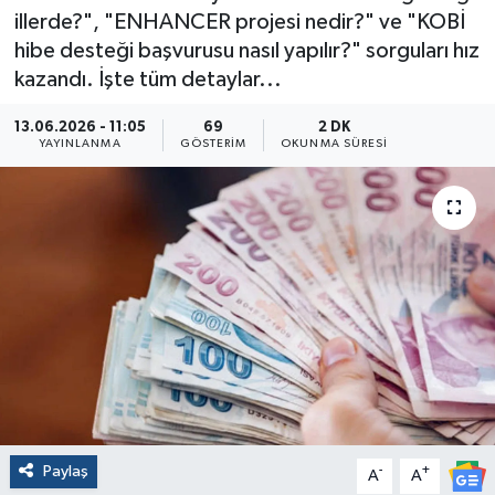
illerde?", "ENHANCER projesi nedir?" ve "KOBİ
hibe desteği başvurusu nasıl yapılır?" sorguları hız
kazandı. İşte tüm detaylar...
13.06.2026 - 11:05
69
2 DK
YAYINLANMA
GÖSTERIM
OKUNMA SÜRESI
Paylaş
-
+
A
A