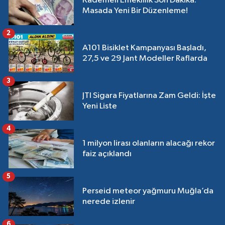
Kademeli Emeklilik Son Dakika:
Masada Yeni Bir Düzenleme!
2
A101 Bisiklet Kampanyası Başladı,
27,5 ve 29 Jant Modeller Raflarda
3
JTI Sigara Fiyatlarına Zam Geldi: İşte
Yeni Liste
4
1 milyon lirası olanların alacağı rekor
faiz açıklandı
5
Perseid meteor yağmuru Muğla’da
nerede izlenir
6