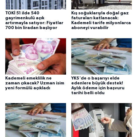
TOKİ 51 ilde 540
Kış soğuklarıyla doğal gaz
gayrimenkulü açık
faturaları katlanacak:
artırmayla satıyor: Fiyatlar
Kademeli tarife milyonlarca
700 bin liradan başlıyor
aboneyi vurabilir
Kademeli emeklilik ne
YKS'de o başarıyı elde
zaman çıkacak? Uzman isim
edenlere büyük destek!
yeni formülü açıkladı
Aylık ödeme için başvuru
tarihi belli oldu