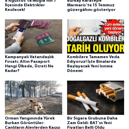
8 Ağustos’ta Muğla’nın 7
Burkay Karatepe
İlçesinde Elektrikler
Marmaris’te 15 Temmuz
Kesilecek!
güzergâhını gösteriyor
Kampanyalı Vatandaşlık
Kombilere Tamamen Veda
Fırsatı: Altın Pasaport
Ediyoruz! İşte Binalarda
Hangi Ülkede, Ücreti Ne
Başlayacak Yeni Isınma
Kadar?
Dönemi
Orman Yangınında Yürek
Bir Sigara Grubuna Daha
Burkan Görüntüler:
Zam Geldi: BAT’ın Yeni
Canlıların Alevlerden Kaçışı
Fiyatları Belli Oldu