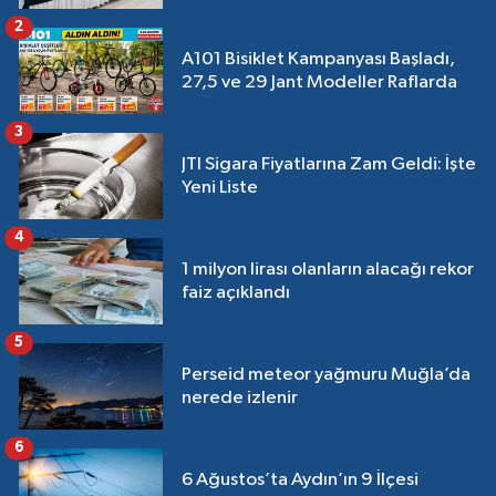
2
A101 Bisiklet Kampanyası Başladı,
27,5 ve 29 Jant Modeller Raflarda
3
JTI Sigara Fiyatlarına Zam Geldi: İşte
Yeni Liste
4
1 milyon lirası olanların alacağı rekor
faiz açıklandı
5
Perseid meteor yağmuru Muğla’da
nerede izlenir
6
6 Ağustos’ta Aydın’ın 9 İlçesi