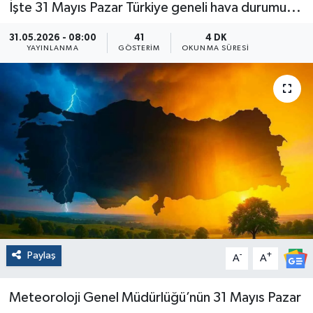
İşte 31 Mayıs Pazar Türkiye geneli hava durumu...
31.05.2026 - 08:00
41
4 DK
YAYINLANMA
GÖSTERIM
OKUNMA SÜRESI
Paylaş
-
+
A
A
Meteoroloji Genel Müdürlüğü’nün 31 Mayıs Pazar