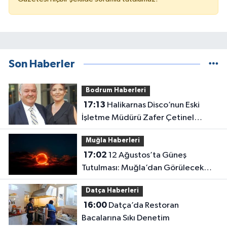
Son Haberler
Bodrum Haberleri
17:13
Halikarnas Disco’nun Eski
İşletme Müdürü Zafer Çetinel
Hayatını Kaybetti
Muğla Haberleri
17:02
12 Ağustos’ta Güneş
Tutulması: Muğla’dan Görülecek
mi?
Datça Haberleri
16:00
Datça’da Restoran
Bacalarına Sıkı Denetim