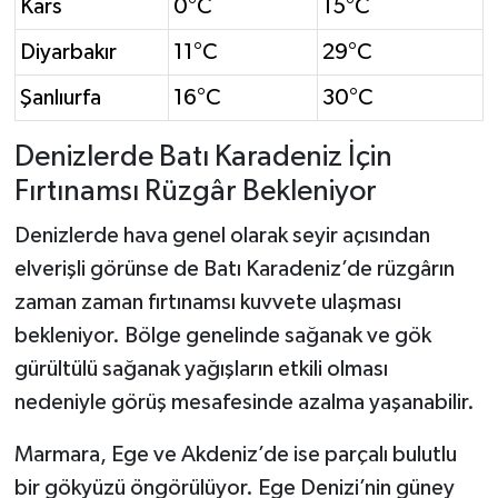
Kars
0°C
15°C
Diyarbakır
11°C
29°C
Şanlıurfa
16°C
30°C
Denizlerde Batı Karadeniz İçin
Fırtınamsı Rüzgâr Bekleniyor
Denizlerde hava genel olarak seyir açısından
elverişli görünse de Batı Karadeniz’de rüzgârın
zaman zaman fırtınamsı kuvvete ulaşması
bekleniyor. Bölge genelinde sağanak ve gök
gürültülü sağanak yağışların etkili olması
nedeniyle görüş mesafesinde azalma yaşanabilir.
Marmara, Ege ve Akdeniz’de ise parçalı bulutlu
bir gökyüzü öngörülüyor. Ege Denizi’nin güney