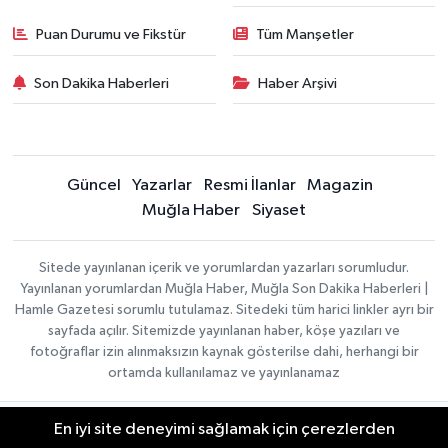
Puan Durumu ve Fikstür
Tüm Manşetler
Son Dakika Haberleri
Haber Arşivi
Güncel
Yazarlar
Resmi İlanlar
Magazin
Muğla Haber
Siyaset
Sitede yayınlanan içerik ve yorumlardan yazarları sorumludur.
Yayınlanan yorumlardan Muğla Haber, Muğla Son Dakika Haberleri |
Hamle Gazetesi sorumlu tutulamaz. Sitedeki tüm harici linkler ayrı bir
sayfada açılır. Sitemizde yayınlanan haber, köşe yazıları ve
fotoğraflar izin alınmaksızın kaynak gösterilse dahi, herhangi bir
ortamda kullanılamaz ve yayınlanamaz
En iyi site deneyimi sağlamak için çerezlerden
Gizlilik Sözleşmesi
Haber Yazılımı:
TE Bilişim
Veri Politikası