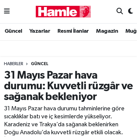
Güncel
Muğla Nöbetçi Eczaneler
Güncel
Yazarlar
Resmi İlanlar
Magazin
Muğ
Yazarlar
Muğla Hava Durumu
Resmi İlanlar
Muğla Namaz Vakitleri
HABERLER
GÜNCEL
Magazin
Muğla Trafik Yoğunluk Haritası
31 Mayıs Pazar hava
durumu: Kuvvetli rüzgâr ve
Muğla Haber
Süper Lig Puan Durumu ve Fikstür
sağanak bekleniyor
Siyaset
Tüm Manşetler
31 Mayıs Pazar hava durumu tahminlerine göre
sıcaklıklar batı ve iç kesimlerde yükseliyor.
Son Dakika Haberleri
Karadeniz ve Trakya’da sağanak beklenirken
Doğu Anadolu’da kuvvetli rüzgâr etkili olacak.
Haber Arşivi