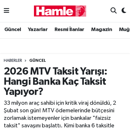
Güncel
Muğla Nöbetçi Eczaneler
Güncel
Yazarlar
Resmi İlanlar
Magazin
Muğ
Yazarlar
Muğla Hava Durumu
Resmi İlanlar
Muğla Namaz Vakitleri
HABERLER
GÜNCEL
Magazin
Muğla Trafik Yoğunluk Haritası
2026 MTV Taksit Yarışı:
Hangi Banka Kaç Taksit
Muğla Haber
Süper Lig Puan Durumu ve Fikstür
Yapıyor?
Siyaset
Tüm Manşetler
33 milyon araç sahibi için kritik viraj dönüldü, 2
Şubat son gün! MTV ödemelerinde bütçesini
Son Dakika Haberleri
zorlamak istemeyenler için bankalar "faizsiz
taksit" savaşını başlattı. Kimi banka 6 taksitle
Haber Arşivi