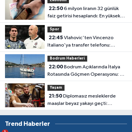
Ekonomi
22:50
6 milyon liranın 32 günlük
faiz getirisi hesaplandı: En yüksek
oran en çok kazancı vermiyor
Spor
22:45
Vlahovic'ten Vincenzo
Italiano'ya transfer telefonu:
Kararını bir iki gün içinde verecek
Bodrum Haberleri
22:00
Bodrum Açıklarında İtalya
Rotasında Göçmen Operasyonu: 50
Kişi Yakalandı
Yaşam
21:50
Diplomasız mesleklerde
maaşlar beyaz yakayı geçti:
Sanayide 150 bin liraya usta
bulunamıyor
Trend Haberler