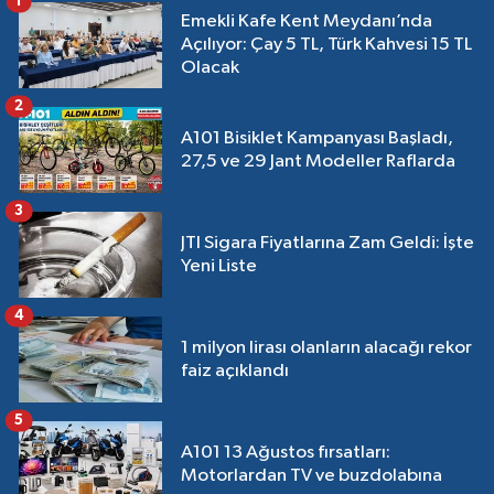
1
Emekli Kafe Kent Meydanı’nda
Açılıyor: Çay 5 TL, Türk Kahvesi 15 TL
Olacak
2
A101 Bisiklet Kampanyası Başladı,
27,5 ve 29 Jant Modeller Raflarda
3
JTI Sigara Fiyatlarına Zam Geldi: İşte
Yeni Liste
4
1 milyon lirası olanların alacağı rekor
faiz açıklandı
5
A101 13 Ağustos fırsatları:
Motorlardan TV ve buzdolabına