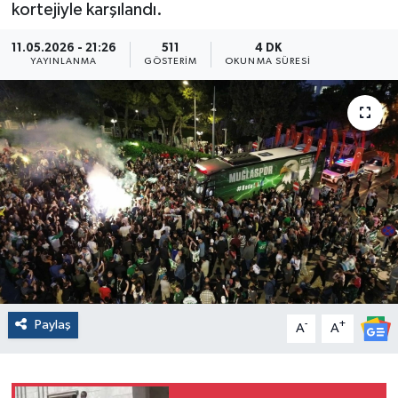
kortejiyle karşılandı.
11.05.2026 - 21:26
511
4 DK
YAYINLANMA
GÖSTERIM
OKUNMA SÜRESI
Paylaş
-
+
A
A