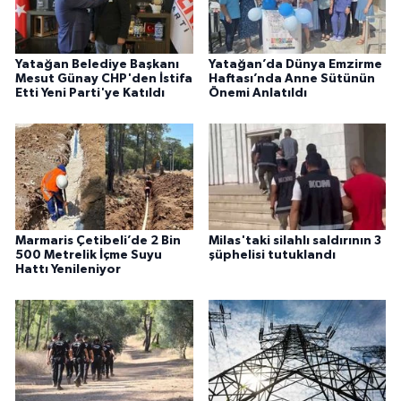
Yatağan Belediye Başkanı
Yatağan’da Dünya Emzirme
Mesut Günay CHP'den İstifa
Haftası’nda Anne Sütünün
Etti Yeni Parti'ye Katıldı
Önemi Anlatıldı
Marmaris Çetibeli’de 2 Bin
Milas'taki silahlı saldırının 3
500 Metrelik İçme Suyu
şüphelisi tutuklandı
Hattı Yenileniyor