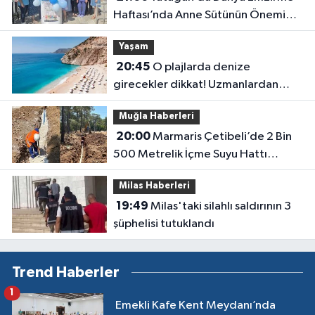
Haftası’nda Anne Sütünün Önemi
Anlatıldı
Yaşam
20:45
O plajlarda denize
girecekler dikkat! Uzmanlardan
kirlilik uyarısı geldi
Muğla Haberleri
20:00
Marmaris Çetibeli’de 2 Bin
500 Metrelik İçme Suyu Hattı
Yenileniyor
Milas Haberleri
19:49
Milas'taki silahlı saldırının 3
şüphelisi tutuklandı
Trend Haberler
1
Emekli Kafe Kent Meydanı’nda