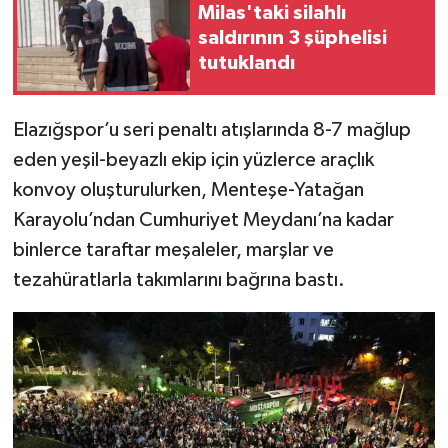
Milas'taki silahlı
saldırının 3 şüphelisi
tutuklandı
Elazığspor’u seri penaltı atışlarında 8-7 mağlup
eden yeşil-beyazlı ekip için yüzlerce araçlık
konvoy oluşturulurken, Menteşe-Yatağan
Karayolu’ndan Cumhuriyet Meydanı’na kadar
binlerce taraftar meşaleler, marşlar ve
tezahüratlarla takımlarını bağrına bastı.