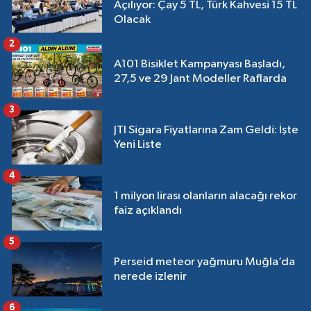
Açılıyor: Çay 5 TL, Türk Kahvesi 15 TL
Olacak
2
A101 Bisiklet Kampanyası Başladı,
27,5 ve 29 Jant Modeller Raflarda
3
JTI Sigara Fiyatlarına Zam Geldi: İşte
Yeni Liste
4
1 milyon lirası olanların alacağı rekor
faiz açıklandı
5
Perseid meteor yağmuru Muğla’da
nerede izlenir
6