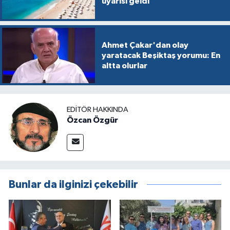
uyarısı geldi
Ahmet Çakar'dan olay
yaratacak Beşiktaş yorumu: En
altta olurlar
EDITÖR HAKKINDA
Özcan Özgür
Bunlar da ilginizi çekebilir