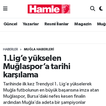
Güncel
Muğla Nöbetçi Eczaneler
Güncel
Yazarlar
Resmi İlanlar
Magazin
Muğ
Yazarlar
Muğla Hava Durumu
Resmi İlanlar
Muğla Namaz Vakitleri
HABERLER
MUĞLA HABERLERI
Magazin
Muğla Trafik Yoğunluk Haritası
1.Lig’e yükselen
Muğlaspor’a tarihi
Muğla Haber
Süper Lig Puan Durumu ve Fikstür
karşılama
Siyaset
Tüm Manşetler
Tarihinde ilk kez Trendyol 1. Lig’e yükselerek
Muğla futbolunun en büyük başarısına imza atan
Son Dakika Haberleri
Muğlaspor, Bursa’daki nefes kesen finalin
ardından Muğla’da adeta bir şampiyonlar
Haber Arşivi