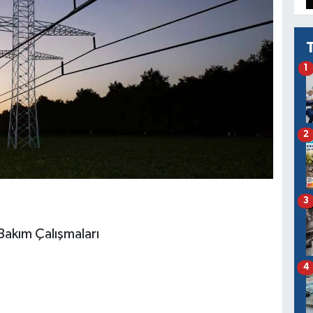
1
2
3
Bakım Çalışmaları
4