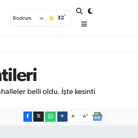
°
32
Bodrum
ileri
lleler belli oldu. İşte kesinti
-
+
A
A