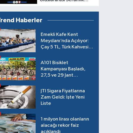
Buluşması
Trend Haberler
Emekli Kafe Kent
Meydanı’nda Açılıyor:
Çay 5 TL, Türk Kahvesi
15 TL Olacak
A101 Bisiklet
Kampanyası Başladı,
27,5 ve 29 Jant
Modeller Raflarda
JTI Sigara Fiyatlarına
Zam Geldi: İşte Yeni
Liste
1 milyon lirası olanların
alacağı rekor faiz
açıklandı