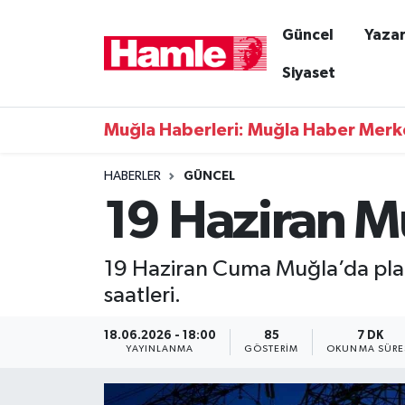
Güncel
Yazar
Güncel
Muğla Nöbetçi Eczaneler
Siyaset
Yazarlar
Muğla Hava Durumu
Muğla Haberleri: Muğla Haber Merk
Resmi İlanlar
Muğla Namaz Vakitleri
HABERLER
GÜNCEL
19 Haziran Mu
Magazin
Muğla Trafik Yoğunluk Haritası
Muğla Haber
Süper Lig Puan Durumu ve Fikstür
19 Haziran Cuma Muğla’da planlı 
saatleri.
Siyaset
Tüm Manşetler
18.06.2026 - 18:00
85
7 DK
Son Dakika Haberleri
YAYINLANMA
GÖSTERIM
OKUNMA SÜRE
Haber Arşivi