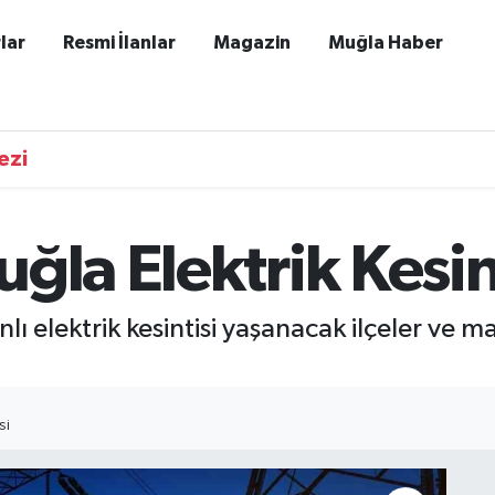
lar
Resmi İlanlar
Magazin
Muğla Haber
ezi
ğla Elektrik Kesint
elektrik kesintisi yaşanacak ilçeler ve maha
SI