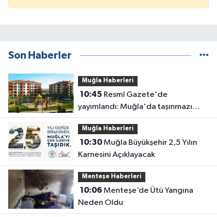
Son Haberler
Muğla Haberleri
10:45
Resmî Gazete'de
yayımlandı: Muğla'da taşınmazı
bulunanları ilgilendiren uygulama
Muğla Haberleri
resmen başladı
10:30
Muğla Büyükşehir 2,5 Yılın
Karnesini Açıklayacak
Menteşe Haberleri
10:06
Menteşe’de Ütü Yangına
Neden Oldu