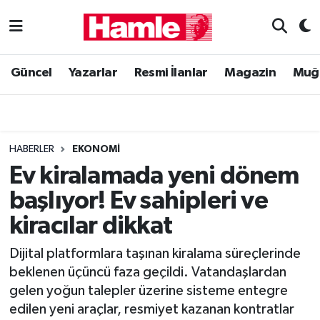
Güncel
Muğla Nöbetçi Eczaneler
Güncel
Yazarlar
Resmi İlanlar
Magazin
Muğ
Yazarlar
Muğla Hava Durumu
Resmi İlanlar
Muğla Namaz Vakitleri
HABERLER
EKONOMI
Magazin
Muğla Trafik Yoğunluk Haritası
Ev kiralamada yeni dönem
başlıyor! Ev sahipleri ve
Muğla Haber
Süper Lig Puan Durumu ve Fikstür
kiracılar dikkat
Siyaset
Tüm Manşetler
Dijital platformlara taşınan kiralama süreçlerinde
beklenen üçüncü faza geçildi. Vatandaşlardan
Son Dakika Haberleri
gelen yoğun talepler üzerine sisteme entegre
edilen yeni araçlar, resmiyet kazanan kontratlar
Haber Arşivi