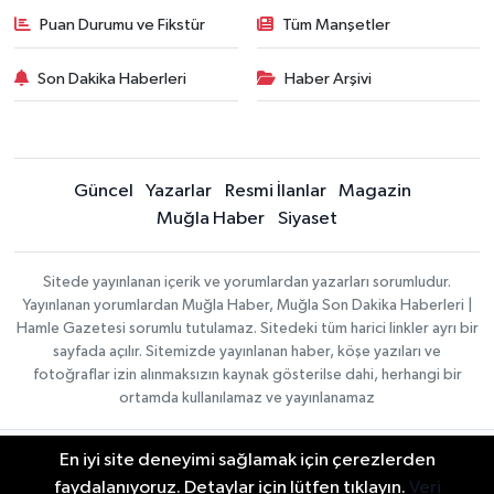
Puan Durumu ve Fikstür
Tüm Manşetler
Son Dakika Haberleri
Haber Arşivi
Güncel
Yazarlar
Resmi İlanlar
Magazin
Muğla Haber
Siyaset
Sitede yayınlanan içerik ve yorumlardan yazarları sorumludur.
Yayınlanan yorumlardan Muğla Haber, Muğla Son Dakika Haberleri |
Hamle Gazetesi sorumlu tutulamaz. Sitedeki tüm harici linkler ayrı bir
sayfada açılır. Sitemizde yayınlanan haber, köşe yazıları ve
fotoğraflar izin alınmaksızın kaynak gösterilse dahi, herhangi bir
ortamda kullanılamaz ve yayınlanamaz
En iyi site deneyimi sağlamak için çerezlerden
Gizlilik Sözleşmesi
Haber Yazılımı:
TE Bilişim
Veri Politikası
faydalanıyoruz. Detaylar için lütfen tıklayın.
Veri