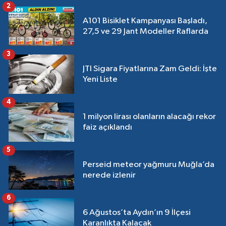
2
A101 Bisiklet Kampanyası Başladı,
27,5 ve 29 Jant Modeller Raflarda
3
JTI Sigara Fiyatlarına Zam Geldi: İşte
Yeni Liste
4
1 milyon lirası olanların alacağı rekor
faiz açıklandı
5
Perseid meteor yağmuru Muğla’da
nerede izlenir
6
6 Ağustos’ta Aydın’ın 9 İlçesi
Karanlıkta Kalacak