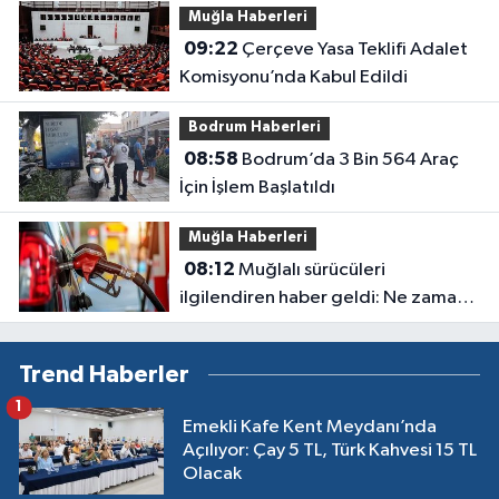
Muğla Haberleri
09:22
Çerçeve Yasa Teklifi Adalet
Komisyonu’nda Kabul Edildi
Bodrum Haberleri
08:58
Bodrum’da 3 Bin 564 Araç
İçin İşlem Başlatıldı
Muğla Haberleri
08:12
Muğlalı sürücüleri
ilgilendiren haber geldi: Ne zaman
indirim gelecek?
Trend Haberler
1
Emekli Kafe Kent Meydanı’nda
Açılıyor: Çay 5 TL, Türk Kahvesi 15 TL
Olacak