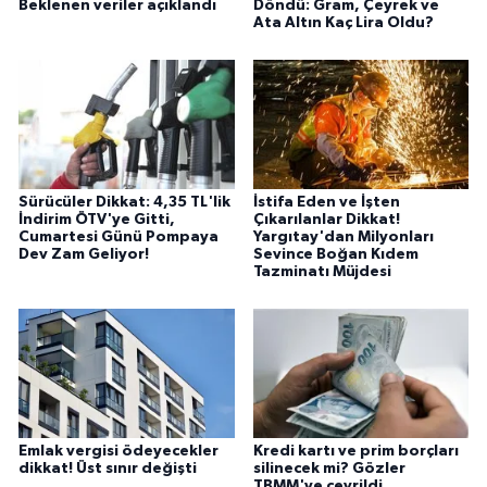
Beklenen veriler açıklandı
Döndü: Gram, Çeyrek ve
Ata Altın Kaç Lira Oldu?
Sürücüler Dikkat: 4,35 TL'lik
İstifa Eden ve İşten
İndirim ÖTV'ye Gitti,
Çıkarılanlar Dikkat!
Cumartesi Günü Pompaya
Yargıtay'dan Milyonları
Dev Zam Geliyor!
Sevince Boğan Kıdem
Tazminatı Müjdesi
Emlak vergisi ödeyecekler
Kredi kartı ve prim borçları
dikkat! Üst sınır değişti
silinecek mi? Gözler
TBMM'ye çevrildi