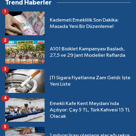
Trend Haberler
1
Kademeli Emeklilik Son Dakika:
Masada Yeni Bir Düzenleme!
2
A101 Bisiklet Kampanyası Başladı,
27,5 ve 29 Jant Modeller Raflarda
3
JTI Sigara Fiyatlarına Zam Geldi: İşte
Yeni Liste
4
Emekli Kafe Kent Meydanı’nda
Açılıyor: Çay 5 TL, Türk Kahvesi 15 TL
Olacak
5
1 milyon lirası olanların alacağı rekor