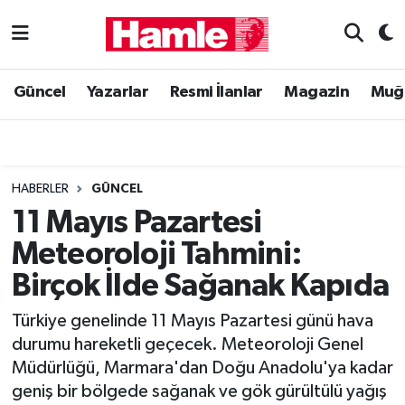
Güncel
Muğla Nöbetçi Eczaneler
Güncel
Yazarlar
Resmi İlanlar
Magazin
Muğ
Yazarlar
Muğla Hava Durumu
Resmi İlanlar
Muğla Namaz Vakitleri
HABERLER
GÜNCEL
Magazin
Muğla Trafik Yoğunluk Haritası
11 Mayıs Pazartesi
Meteoroloji Tahmini:
Muğla Haber
Süper Lig Puan Durumu ve Fikstür
Birçok İlde Sağanak Kapıda
Siyaset
Tüm Manşetler
Türkiye genelinde 11 Mayıs Pazartesi günü hava
durumu hareketli geçecek. Meteoroloji Genel
Son Dakika Haberleri
Müdürlüğü, Marmara'dan Doğu Anadolu'ya kadar
geniş bir bölgede sağanak ve gök gürültülü yağış
Haber Arşivi