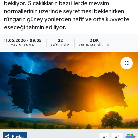
bekliyor. Sıcaklıkların bazı illerde mevsim
normallerinin üzerinde seyretmesi beklenirken,
rüzgarın güney yönlerden hafif ve orta kuvvette
eseceği tahmin ediliyor.
11.05.2026 - 09:05
22
2 DK
YAYINLANMA
GÖSTERIM
OKUNMA SÜRESI
Paylaş
-
+
A
A