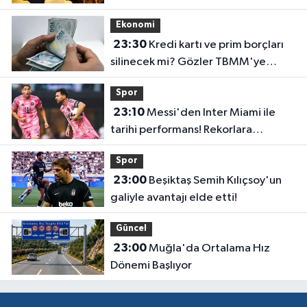
Ekonomi
23:30
Kredi kartı ve prim borçları
silinecek mi? Gözler TBMM'ye
çevrildi
Spor
23:10
Messi'den Inter Miami ile
tarihi performans! Rekorlara
doymuyor
Spor
23:00
Beşiktaş Semih Kılıçsoy'un
galiyle avantajı elde etti!
Güncel
23:00
Muğla'da Ortalama Hız
Dönemi Başlıyor