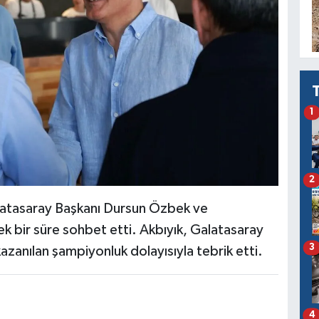
1
2
latasaray Başkanı Dursun Özbek ve
k bir süre sohbet etti. Akbıyık, Galatasaray
3
zanılan şampiyonluk dolayısıyla tebrik etti.
4