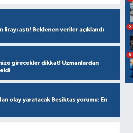
5
n lirayı aştı! Beklenen veriler açıklandı
6
nize girecekler dikkat! Uzmanlardan
geldi
an olay yaratacak Beşiktaş yorumu: En