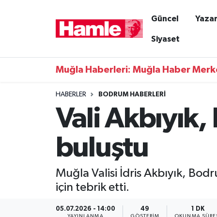
Güncel
Yazar
Güncel
Muğla Nöbetçi Eczaneler
Siyaset
Yazarlar
Muğla Hava Durumu
Muğla Haberleri: Muğla Haber Merk
Resmi İlanlar
Muğla Namaz Vakitleri
HABERLER
BODRUM HABERLERI
Vali Akbıyık,
Magazin
Muğla Trafik Yoğunluk Haritası
Muğla Haber
Süper Lig Puan Durumu ve Fikstür
buluştu
Siyaset
Tüm Manşetler
Muğla Valisi İdris Akbıyık, Bo
Son Dakika Haberleri
için tebrik etti.
Haber Arşivi
05.07.2026 - 14:00
49
1 DK
YAYINLANMA
GÖSTERIM
OKUNMA SÜRE