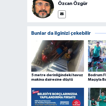
Özcan Özgür
Bunlar da ilginizi çekebilir
5 metre derinliğindeki havuz
Bodrum F
makina dairesine düştü
Maçıyla Ba