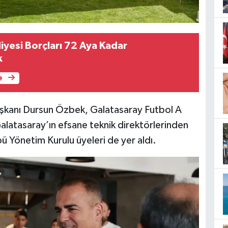
yesi Borçları 72 Aya Kadar
k
e
aşkanı Dursun Özbek, Galatasaray Futbol A
alatasaray’ın efsane teknik direktörlerinden
ü Yönetim Kurulu üyeleri de yer aldı.