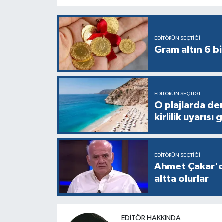
EDITÖRÜN SEÇTIĞI
Gram altın 6 bi
EDITÖRÜN SEÇTIĞI
O plajlarda de
kirlilik uyarısı 
EDITÖRÜN SEÇTIĞI
Ahmet Çakar'd
altta olurlar
EDITÖR HAKKINDA