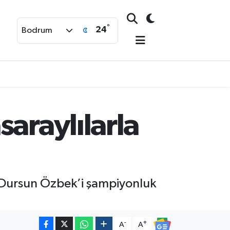
°
24
Bodrum
araylılarla
k Dursun Özbek’i şampiyonluk
-
+
A
A