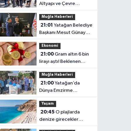
Altyapı ve Çevre
Çalışmaları Hız Kazandı
Muğla Haberleri
21:01
Yatağan Belediye
Başkanı Mesut Günay
CHP'den İstifa Etti Yeni
Ekonomi
Parti'ye Katıldı
21:00
Gram altın 6 bin
lirayı aştı! Beklenen
veriler açıklandı
Muğla Haberleri
21:00
Yatağan’da
Dünya Emzirme
Haftası’nda Anne
Yaşam
Sütünün Önemi Anlatıldı
20:45
O plajlarda
denize girecekler
dikkat! Uzmanlardan