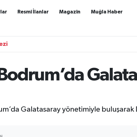
lar
Resmi İlanlar
Magazin
Muğla Haber
ezi
 Bodrum’da Galatas
drum’da Galatasaray yönetimiyle buluşara
SI