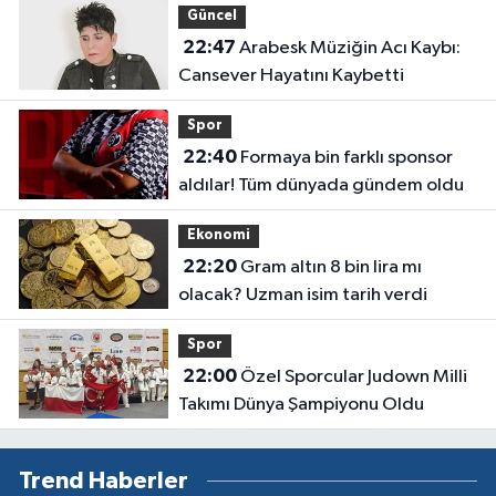
Güncel
22:47
Arabesk Müziğin Acı Kaybı:
Cansever Hayatını Kaybetti
Spor
22:40
Formaya bin farklı sponsor
aldılar! Tüm dünyada gündem oldu
Ekonomi
22:20
Gram altın 8 bin lira mı
olacak? Uzman isim tarih verdi
Spor
22:00
Özel Sporcular Judown Milli
Takımı Dünya Şampiyonu Oldu
Trend Haberler