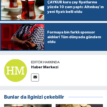
ÇAYKUR kuru çay fiyatlarına
yüzde 10 zam yaptı: Altınbaş'ın
yeni fiyatı belli oldu
Formaya bin farklı sponsor
aldılar! Tüm dünyada gündem
oldu
EDITÖR HAKKINDA
Haber Merkezi
Bunlar da ilginizi çekebilir