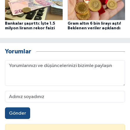
Bankalar şaşırttı: İşte 1.5
Gram altın 6 bin lirayı aştı!
milyon liranın rekor faizi
Beklenen veriler açıklandı
Yorumlar
Gönder