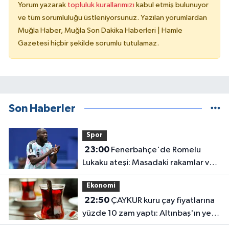
Yorum yazarak
topluluk kurallarımızı
kabul etmiş bulunuyor
ve tüm sorumluluğu üstleniyorsunuz. Yazılan yorumlardan
Muğla Haber, Muğla Son Dakika Haberleri | Hamle
Gazetesi hiçbir şekilde sorumlu tutulamaz.
Son Haberler
Spor
23:00
Fenerbahçe'de Romelu
Lukaku ateşi: Masadaki rakamlar ve
transferin detayları belli oldu
Ekonomi
22:50
ÇAYKUR kuru çay fiyatlarına
yüzde 10 zam yaptı: Altınbaş'ın yeni
fiyatı belli oldu