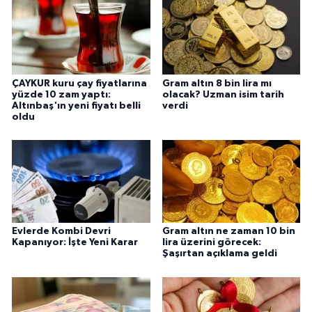
ÇAYKUR kuru çay fiyatlarına
Gram altın 8 bin lira mı
yüzde 10 zam yaptı:
olacak? Uzman isim tarih
Altınbaş'ın yeni fiyatı belli
verdi
oldu
Evlerde Kombi Devri
Gram altın ne zaman 10 bin
Kapanıyor: İşte Yeni Karar
lira üzerini görecek:
Şaşırtan açıklama geldi