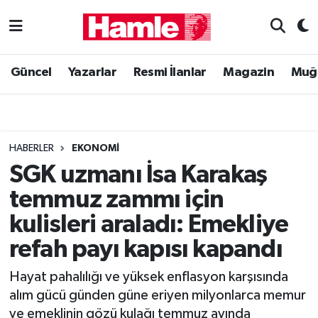
Güncel
Muğla Nöbetçi Eczaneler
Güncel
Yazarlar
Resmi İlanlar
Magazin
Muğ
Yazarlar
Muğla Hava Durumu
Resmi İlanlar
Muğla Namaz Vakitleri
HABERLER
EKONOMI
Magazin
Muğla Trafik Yoğunluk Haritası
SGK uzmanı İsa Karakaş
temmuz zammı için
Muğla Haber
Süper Lig Puan Durumu ve Fikstür
kulisleri araladı: Emekliye
Siyaset
Tüm Manşetler
refah payı kapısı kapandı
Son Dakika Haberleri
Hayat pahalılığı ve yüksek enflasyon karşısında
alım gücü günden güne eriyen milyonlarca memur
Haber Arşivi
ve emeklinin gözü kulağı temmuz ayında