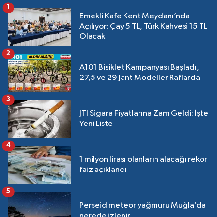
1
Emekli Kafe Kent Meydanı’nda
Açılıyor: Çay 5 TL, Türk Kahvesi 15 TL
Olacak
2
A101 Bisiklet Kampanyası Başladı,
27,5 ve 29 Jant Modeller Raflarda
3
JTI Sigara Fiyatlarına Zam Geldi: İşte
Yeni Liste
4
1 milyon lirası olanların alacağı rekor
faiz açıklandı
5
Perseid meteor yağmuru Muğla’da
nerede izlenir