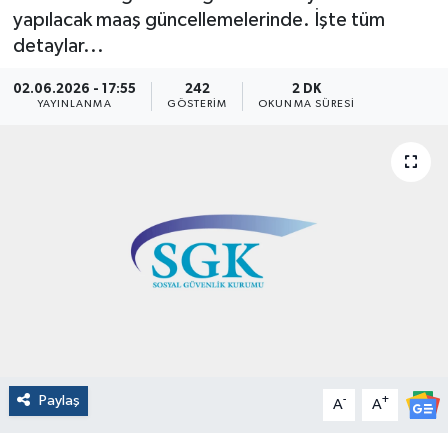
yapılacak maaş güncellemelerinde. İşte tüm
detaylar...
02.06.2026 - 17:55
242
2 DK
YAYINLANMA
GÖSTERIM
OKUNMA SÜRESI
Paylaş
-
+
A
A