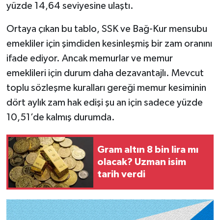
yüzde 14,64 seviyesine ulaştı.
Ortaya çıkan bu tablo, SSK ve Bağ-Kur mensubu
emekliler için şimdiden kesinleşmiş bir zam oranını
ifade ediyor. Ancak memurlar ve memur
emeklileri için durum daha dezavantajlı. Mevcut
toplu sözleşme kuralları gereği memur kesiminin
dört aylık zam hak edişi şu an için sadece yüzde
10,51’de kalmış durumda.
Gram altın 8 bin lira mı
olacak? Uzman isim
tarih verdi