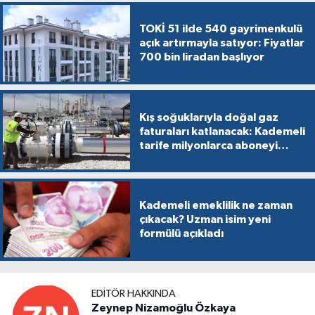
TOKİ 51 ilde 540 gayrimenkulü
açık artırmayla satıyor: Fiyatlar
700 bin liradan başlıyor
Kış soğuklarıyla doğal gaz
faturaları katlanacak: Kademeli
tarife milyonlarca aboneyi
vurabilir
Kademeli emeklilik ne zaman
çıkacak? Uzman isim yeni
formülü açıkladı
EDITÖR HAKKINDA
Zeynep Nizamoğlu Özkaya