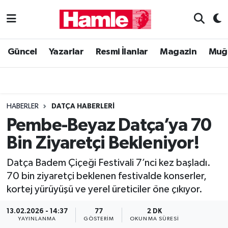
Güncel
Muğla Nöbetçi Eczaneler
Güncel
Yazarlar
Resmi İlanlar
Magazin
Muğ
Yazarlar
Muğla Hava Durumu
Resmi İlanlar
Muğla Namaz Vakitleri
HABERLER
DATÇA HABERLERI
Magazin
Muğla Trafik Yoğunluk Haritası
Pembe-Beyaz Datça’ya 70
Bin Ziyaretçi Bekleniyor!
Muğla Haber
Süper Lig Puan Durumu ve Fikstür
Datça Badem Çiçeği Festivali 7’nci kez başladı.
Siyaset
Tüm Manşetler
70 bin ziyaretçi beklenen festivalde konserler,
kortej yürüyüşü ve yerel üreticiler öne çıkıyor.
Son Dakika Haberleri
13.02.2026 - 14:37
77
2 DK
Haber Arşivi
YAYINLANMA
GÖSTERIM
OKUNMA SÜRESI