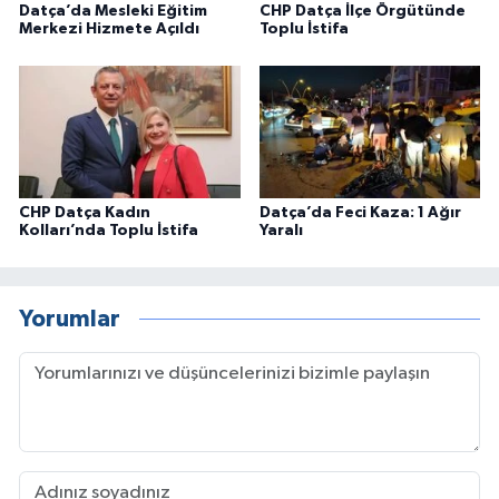
Datça’da Mesleki Eğitim
CHP Datça İlçe Örgütünde
Merkezi Hizmete Açıldı
Toplu İstifa
CHP Datça Kadın
Datça’da Feci Kaza: 1 Ağır
Kolları’nda Toplu İstifa
Yaralı
Yorumlar