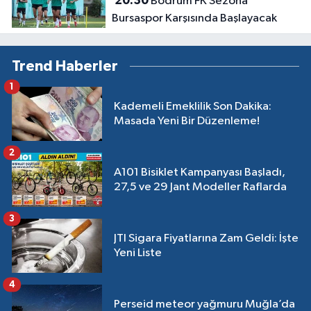
20:30
Bodrum FK Sezona
Bursaspor Karşısında Başlayacak
Trend Haberler
1
Kademeli Emeklilik Son Dakika:
Masada Yeni Bir Düzenleme!
2
A101 Bisiklet Kampanyası Başladı,
27,5 ve 29 Jant Modeller Raflarda
3
JTI Sigara Fiyatlarına Zam Geldi: İşte
Yeni Liste
4
Perseid meteor yağmuru Muğla’da