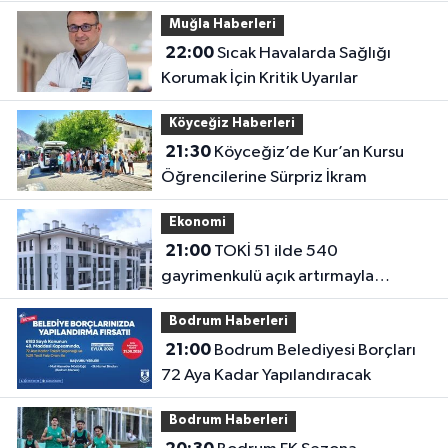
Muğla Haberleri
22:00
Sıcak Havalarda Sağlığı
Korumak İçin Kritik Uyarılar
Köyceğiz Haberleri
21:30
Köyceğiz’de Kur’an Kursu
Öğrencilerine Sürpriz İkram
Ekonomi
21:00
TOKİ 51 ilde 540
gayrimenkulü açık artırmayla
satıyor: Fiyatlar 700 bin liradan
Bodrum Haberleri
başlıyor
21:00
Bodrum Belediyesi Borçları
72 Aya Kadar Yapılandıracak
Bodrum Haberleri