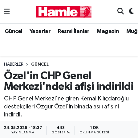
Güncel
Muğla Nöbetçi Eczaneler
Güncel
Yazarlar
Resmi İlanlar
Magazin
Muğ
Yazarlar
Muğla Hava Durumu
Resmi İlanlar
Muğla Namaz Vakitleri
HABERLER
GÜNCEL
Magazin
Muğla Trafik Yoğunluk Haritası
Özel'in CHP Genel
Merkezi'ndeki afişi indirildi
Muğla Haber
Süper Lig Puan Durumu ve Fikstür
CHP Genel Merkezi'ne giren Kemal Kılıçdaroğlu
Siyaset
Tüm Manşetler
destekçileri Özgür Özel'in binada asılı afişini
indirdi.
Son Dakika Haberleri
24.05.2026 - 18:37
443
1 DK
Haber Arşivi
YAYINLANMA
GÖSTERIM
OKUNMA SÜRESI