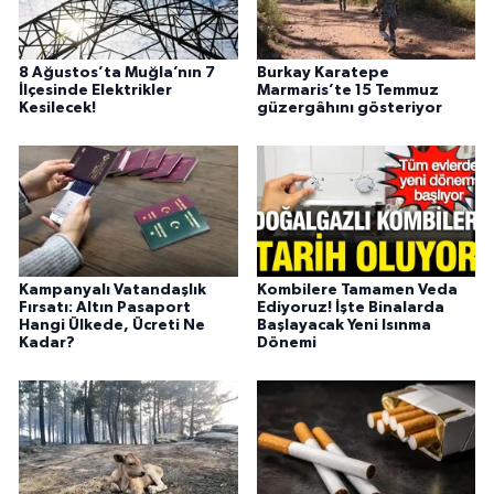
8 Ağustos’ta Muğla’nın 7
Burkay Karatepe
İlçesinde Elektrikler
Marmaris’te 15 Temmuz
Kesilecek!
güzergâhını gösteriyor
Kampanyalı Vatandaşlık
Kombilere Tamamen Veda
Fırsatı: Altın Pasaport
Ediyoruz! İşte Binalarda
Hangi Ülkede, Ücreti Ne
Başlayacak Yeni Isınma
Kadar?
Dönemi