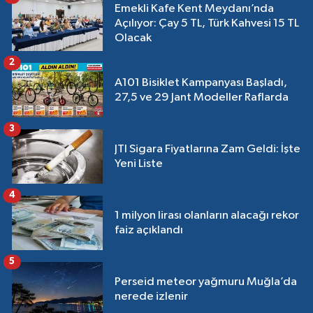
Emekli Kafe Kent Meydanı’nda
Açılıyor: Çay 5 TL, Türk Kahvesi 15 TL
Olacak
2
A101 Bisiklet Kampanyası Başladı,
27,5 ve 29 Jant Modeller Raflarda
3
JTI Sigara Fiyatlarına Zam Geldi: İşte
Yeni Liste
4
1 milyon lirası olanların alacağı rekor
faiz açıklandı
5
Perseid meteor yağmuru Muğla’da
nerede izlenir