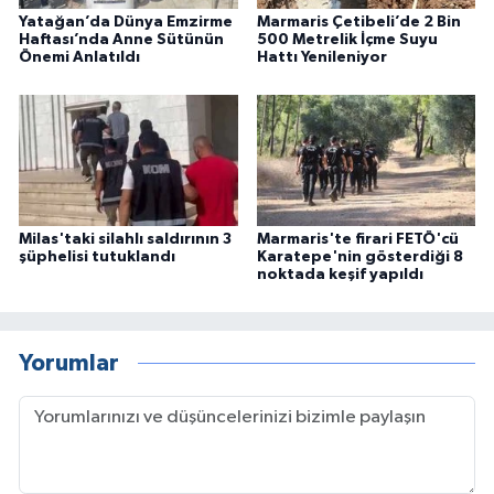
Yatağan’da Dünya Emzirme
Marmaris Çetibeli’de 2 Bin
Haftası’nda Anne Sütünün
500 Metrelik İçme Suyu
Önemi Anlatıldı
Hattı Yenileniyor
Milas'taki silahlı saldırının 3
Marmaris'te firari FETÖ'cü
şüphelisi tutuklandı
Karatepe'nin gösterdiği 8
noktada keşif yapıldı
Yorumlar