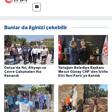
Bunlar da ilginizi çekebilir
Datça’da Yol, Altyapı ve
Yatağan Belediye Başkanı
Çevre Çalışmaları Hız
Mesut Günay CHP'den İstifa
Kazandı
Etti Yeni Parti'ye Katıldı