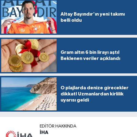
Altay Bayındır'ın yeni takımı
belli oldu
Gram altın 6 bin lirayı aştı!
Beklenen veriler açıklandı
O plajlarda denize girecekler
dikkat! Uzmanlardan kirlilik
uyarısı geldi
EDITÖR HAKKINDA
İHA