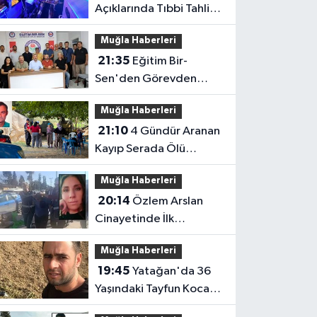
Açıklarında Tıbbi Tahliye
Operasyonu
Muğla Haberleri
21:35
Eğitim Bir-
Sen'den Görevden
Alma Tepkisi
Muğla Haberleri
21:10
4 Gündür Aranan
Kayıp Serada Ölü
Bulundu
Muğla Haberleri
20:14
Özlem Arslan
Cinayetinde İlk
Duruşmada
Muğla Haberleri
Ağırlaştırılmış Müebbet
19:45
Yatağan'da 36
Kararı
Yaşındaki Tayfun Koca
Hayatını Kaybetti