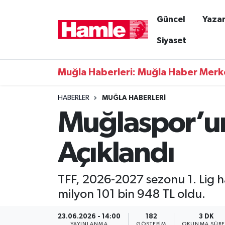
Güncel
Yazar
Güncel
Muğla Nöbetçi Eczaneler
Siyaset
Yazarlar
Muğla Hava Durumu
Muğla Haberleri: Muğla Haber Merk
Resmi İlanlar
Muğla Namaz Vakitleri
HABERLER
MUĞLA HABERLERI
Muğlaspor’un
Magazin
Muğla Trafik Yoğunluk Haritası
Muğla Haber
Süper Lig Puan Durumu ve Fikstür
Açıklandı
Siyaset
Tüm Manşetler
TFF, 2026-2027 sezonu 1. Lig ha
Son Dakika Haberleri
milyon 101 bin 948 TL oldu.
Haber Arşivi
23.06.2026 - 14:00
182
3 DK
YAYINLANMA
GÖSTERIM
OKUNMA SÜRE