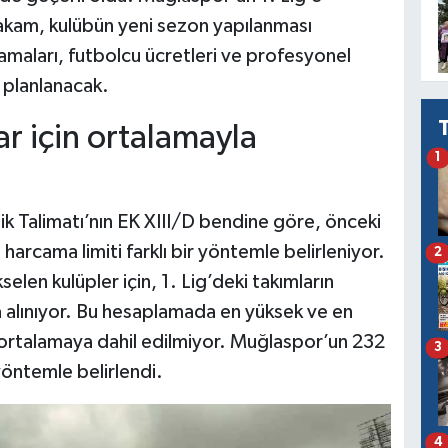
akam, kulübün yeni sezon yapılanması
amaları, futbolcu ücretleri ve profesyonel
 planlanacak.
ar için ortalamayla
1
lik Talimatı’nın EK XIII/D bendine göre, önceki
harcama limiti farklı bir yöntemle belirleniyor.
2
len kulüpler için, 1. Lig’deki takımların
a alınıyor. Bu hesaplamada en yüksek ve en
 ortalamaya dahil edilmiyor. Muğlaspor’un 232
3
yöntemle belirlendi.
4