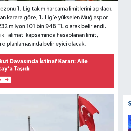
onu 1. Lig takım harcama limitlerini açıkladı.
nan karara göre, 1. Lig’e yükselen Muğlaspor
232 milyon 101 bin 948 TL olarak belirlendi.
lik Talimatı kapsamında hesaplanan limit,
 planlamasında belirleyici olacak.
t Davasında İstinaf Kararı: Aile
ay’a Taşıdı
e