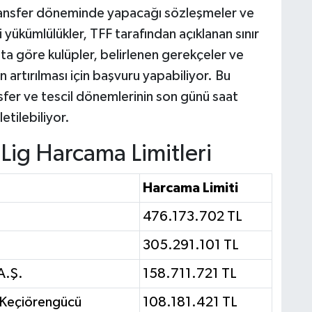
ansfer döneminde yapacağı sözleşmeler ve
i yükümlülükler, TFF tarafından açıklanan sınır
a göre kulüpler, belirlenen gerekçeler ve
 artırılması için başvuru yapabiliyor. Bu
sfer ve tescil dönemlerinin son günü saat
etilebiliyor.
ig Harcama Limitleri
Harcama Limiti
476.173.702 TL
305.291.101 TL
A.Ş.
158.711.721 TL
 Keçiörengücü
108.181.421 TL