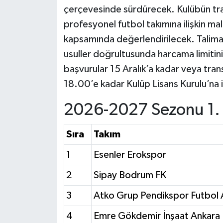
çerçevesinde sürdürecek. Kulübün tr
profesyonel futbol takımına ilişkin mal
kapsamında değerlendirilecek. Talimat
usuller doğrultusunda harcama limitinin
başvurular 15 Aralık’a kadar veya tran
18.00’e kadar Kulüp Lisans Kurulu’na il
2026-2027 Sezonu 1. L
Sıra
Takım
1
Esenler Erokspor
2
Sipay Bodrum FK
3
Atko Grup Pendikspor Futbol 
4
Emre Gökdemir İnşaat Ankara