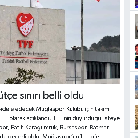
çe sınırı belli oldu
dele edecek Muğlaspor Kulübü için takım
 TL olarak açıklandı. TFF’nin duyurduğu listeye
ispor, Fatih Karagümrük, Bursaspor, Batman
de geçerli oldu. Muğlaspor’un 1. Lig’e