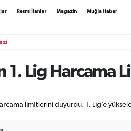
lar
Resmi İlanlar
Magazin
Muğla Haber
ezi
 1. Lig Harcama Li
rcama limitlerini duyurdu. 1. Lig’e yüksel
SI