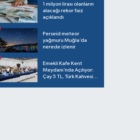
1 milyon lirası olanların
alacağı rekor faiz
açıklandı
Perseid meteor
yağmuru Muğla’da
nerede izlenir
Emekli Kafe Kent
Meydanı’nda Açılıyor:
Çay 5 TL, Türk Kahvesi
15 TL Olacak