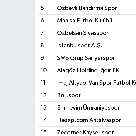
5
Özbeyli Bandırma Spor
6
Manisa Futbol Kulübü
7
Özbelsan Sivasspor
8
İstanbulspor A.Ş.
9
SMS Grup Sarıyerspor
10
Alagöz Holding Iğdır FK
11
İmaj Altyapı Van Spor Futbol K
12
Boluspor
13
Eminevim Ümraniyespor
14
Hesap.com Antalyaspor
15
Zecorner Kayserispor