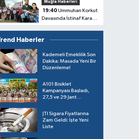
Muğla Haberleri
19:40
Ummuhan Korkut
Davasında İstinaf Kararı:
Aile Dosyayı Yargıtay’a
Taşıdı
Trend Haberler
Kademeli Emeklilik Son
Dakika: Masada Yeni Bir
Düzenleme!
A101 Bisiklet
Kampanyası Başladı,
27,5 ve 29 Jant
Modeller Raflarda
JTI Sigara Fiyatlarına
Zam Geldi: İşte Yeni
Liste