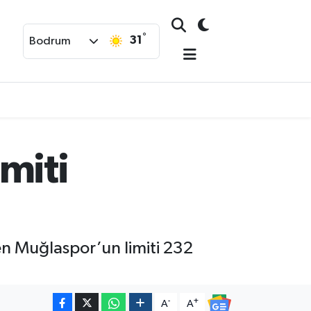
°
31
Bodrum
miti
en Muğlaspor’un limiti 232
-
+
A
A