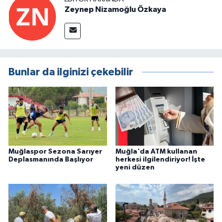
Zeynep Nizamoğlu Özkaya
Bunlar da ilginizi çekebilir
Muğlaspor Sezona Sarıyer
Muğla'da ATM kullanan
Deplasmanında Başlıyor
herkesi ilgilendiriyor! İşte
yeni düzen