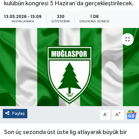
kulübün kongresi 5 Haziran’da gerçekleştirilecek.
13.05.2026 - 15:09
330
1 DK
YAYINLANMA
GÖSTERIM
OKUNMA SÜRESI
Paylaş
-
+
A
A
Son üç sezonda üst üste lig atlayarak büyük bir