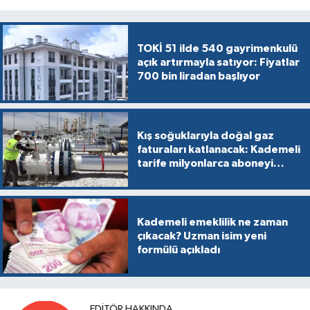
TOKİ 51 ilde 540 gayrimenkulü
açık artırmayla satıyor: Fiyatlar
700 bin liradan başlıyor
Kış soğuklarıyla doğal gaz
faturaları katlanacak: Kademeli
tarife milyonlarca aboneyi
vurabilir
Kademeli emeklilik ne zaman
çıkacak? Uzman isim yeni
formülü açıkladı
EDITÖR HAKKINDA