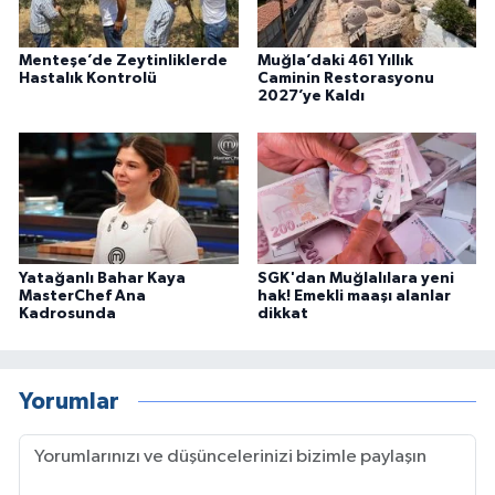
Menteşe’de Zeytinliklerde
Muğla’daki 461 Yıllık
Hastalık Kontrolü
Caminin Restorasyonu
2027’ye Kaldı
Yatağanlı Bahar Kaya
SGK'dan Muğlalılara yeni
MasterChef Ana
hak! Emekli maaşı alanlar
Kadrosunda
dikkat
Yorumlar