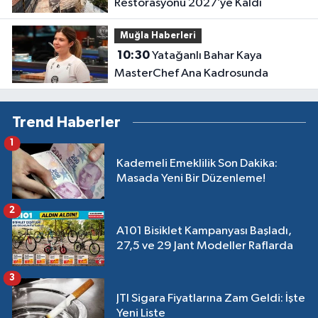
Restorasyonu 2027’ye Kaldı
Muğla Haberleri
10:30
Yatağanlı Bahar Kaya
MasterChef Ana Kadrosunda
Trend Haberler
1
Kademeli Emeklilik Son Dakika:
Masada Yeni Bir Düzenleme!
2
A101 Bisiklet Kampanyası Başladı,
27,5 ve 29 Jant Modeller Raflarda
3
JTI Sigara Fiyatlarına Zam Geldi: İşte
Yeni Liste