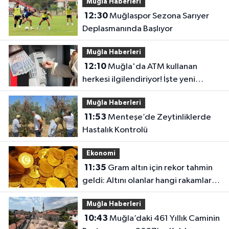
Muğla Haberleri
12:30
Muğlaspor Sezona Sarıyer
Deplasmanında Başlıyor
Muğla Haberleri
12:10
Muğla'da ATM kullanan
herkesi ilgilendiriyor! İşte yeni
düzen
Muğla Haberleri
11:53
Menteşe’de Zeytinliklerde
Hastalık Kontrolü
Ekonomi
11:35
Gram altın için rekor tahmin
geldi: Altını olanlar hangi rakamları
görecek?
Muğla Haberleri
10:43
Muğla’daki 461 Yıllık Caminin