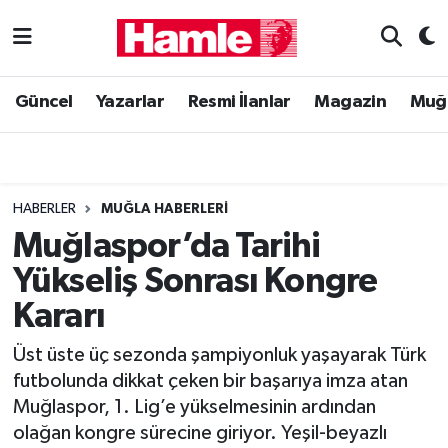
Güncel
Muğla Nöbetçi Eczaneler
Güncel
Yazarlar
Resmi İlanlar
Magazin
Muğ
Yazarlar
Muğla Hava Durumu
Resmi İlanlar
Muğla Namaz Vakitleri
HABERLER
MUĞLA HABERLERI
Magazin
Muğla Trafik Yoğunluk Haritası
Muğlaspor’da Tarihi
Yükseliş Sonrası Kongre
Muğla Haber
Süper Lig Puan Durumu ve Fikstür
Kararı
Siyaset
Tüm Manşetler
Üst üste üç sezonda şampiyonluk yaşayarak Türk
futbolunda dikkat çeken bir başarıya imza atan
Son Dakika Haberleri
Muğlaspor, 1. Lig’e yükselmesinin ardından
olağan kongre sürecine giriyor. Yeşil-beyazlı
Haber Arşivi