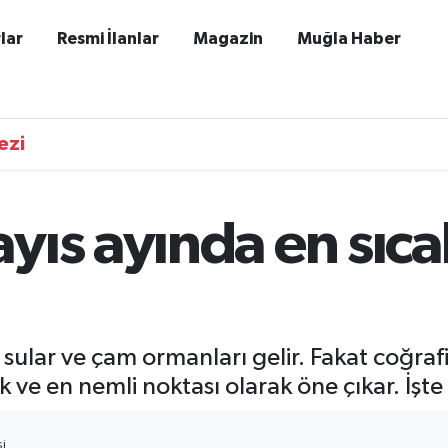
lar
Resmi İlanlar
Magazin
Muğla Haber
ezi
ıs ayında en sıcak
sular ve çam ormanları gelir. Fakat coğrafi
k ve en nemli noktası olarak öne çıkar. İşte
I