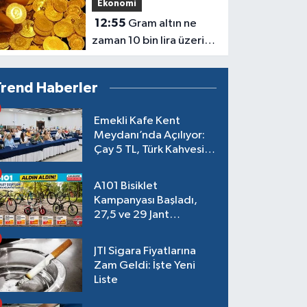
Ekonomi
12:55
Gram altın ne
zaman 10 bin lira üzerini
görecek: Şaşırtan
açıklama geldi
Trend Haberler
Emekli Kafe Kent
Meydanı’nda Açılıyor:
Çay 5 TL, Türk Kahvesi
15 TL Olacak
A101 Bisiklet
Kampanyası Başladı,
27,5 ve 29 Jant
Modeller Raflarda
JTI Sigara Fiyatlarına
Zam Geldi: İşte Yeni
Liste