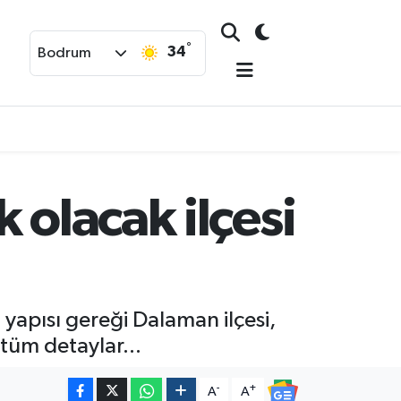
°
34
Bodrum
 olacak ilçesi
 yapısı gereği Dalaman ilçesi,
 tüm detaylar...
-
+
A
A