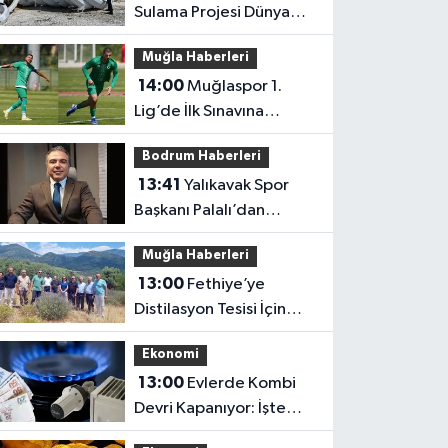
Sulama Projesi Dünya
Finalinde
Muğla Haberleri
14:00
Muğlaspor 1.
Lig’de İlk Sınavına
Çıkıyor
Bodrum Haberleri
13:41
Yalıkavak Spor
Başkanı Palalı’dan
Belediyelere Çağrı:
Muğla Haberleri
“Hukuki Engel mi, Siyasi
13:00
Fethiye’ye
Tercih mi?”
Distilasyon Tesisi İçin
Yerinde İnceleme
Ekonomi
13:00
Evlerde Kombi
Devri Kapanıyor: İşte
Yeni Karar