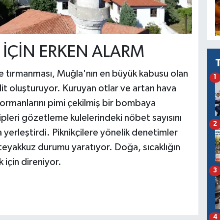
İÇİN ERKEN ALARM
ne tırmanması, Muğla'nın en büyük kabusu olan
1
dit oluşturuyor. Kuruyan otlar ve artan hava
m ormanlarını pimi çekilmiş bir bombaya
leri gözetleme kulelerindeki nöbet sayısını
2
a yerleştirdi. Piknikçilere yönelik denetimler
le teyakkuz durumu yaratıyor. Doğa, sıcaklığın
için direniyor.
3
4