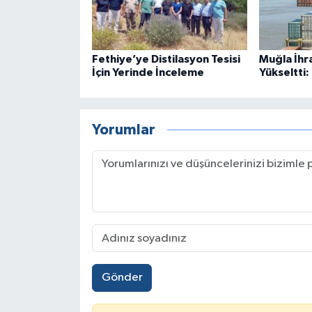
Fethiye’ye Distilasyon Tesisi
Muğla İhr
İçin Yerinde İnceleme
Yükseltti:
Yorumlar
Gönder