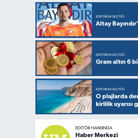
EDITÖRÜN SEÇTIĞI
Altay Bayındır'
EDITÖRÜN SEÇTIĞI
Gram altın 6 bi
EDITÖRÜN SEÇTIĞI
O plajlarda de
kirlilik uyarısı 
EDITÖR HAKKINDA
Haber Merkezi