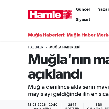
Güncel
Yazar
Güncel
Muğla Nöbetçi Eczaneler
Siyaset
Yazarlar
Muğla Hava Durumu
Muğla Haberleri: Muğla Haber Merk
Resmi İlanlar
Muğla Namaz Vakitleri
HABERLER
MUĞLA HABERLERI
Muğla'nın may
Magazin
Muğla Trafik Yoğunluk Haritası
Muğla Haber
Süper Lig Puan Durumu ve Fikstür
açıklandı
Siyaset
Tüm Manşetler
Muğla denilince akla serin mavi 
Son Dakika Haberleri
mayıs ayı geldiğinde ilin en sıca
Haber Arşivi
13.05.2026 - 20:10
3847
1 DK
YAYINLANMA
GÖSTERIM
OKUNMA SÜRES