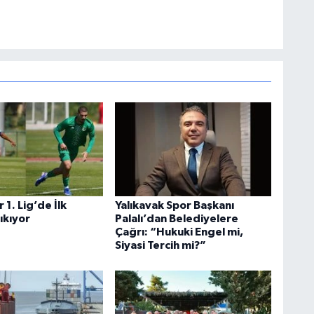
1. Lig’de İlk
Yalıkavak Spor Başkanı
ıkıyor
Palalı’dan Belediyelere
Çağrı: “Hukuki Engel mi,
Siyasi Tercih mi?”