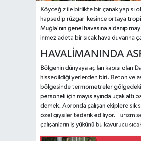
Köyceğiz ile birlikte bir çanak yapıs
hapsedip rüzgarı kesince ortaya tropikal
Muğla'nın genel havasına aldanıp mayı
inmez adeta bir sıcak hava duvarına ç
HAVALİMANINDA ASF
Bölgenin dünyaya açılan kapısı olan D
hissedildiği yerlerden biri. Beton ve
bölgesinde termometreler gölgedeki d
personeli için mayıs ayında uçak altı ba
demek. Apronda çalışan ekiplere sık sık 
özel giysiler tedarik ediliyor. Turizm 
çalışanların iş yükünü bu kavurucu sıcak