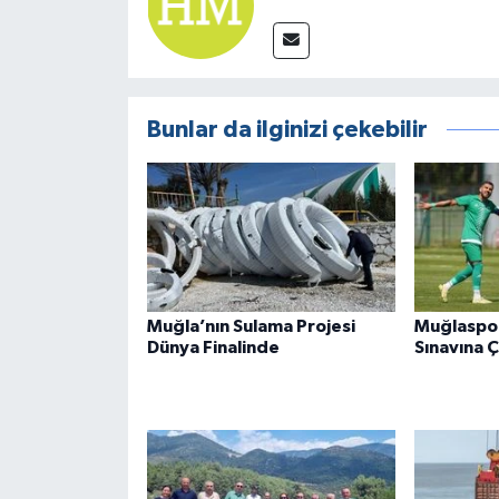
Bunlar da ilginizi çekebilir
Muğla’nın Sulama Projesi
Muğlaspor 
Dünya Finalinde
Sınavına Ç