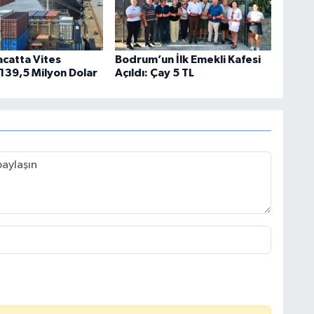
acatta Vites
Bodrum’un İlk Emekli Kafesi
 139,5 Milyon Dolar
Açıldı: Çay 5 TL