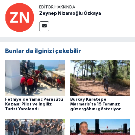
EDITÖR HAKKINDA
Zeynep Nizamoğlu Özkaya
Bunlar da ilginizi çekebilir
Fethiye’de Yamaç Paraşütü
Burkay Karatepe
Kazası: Pilot ve İngiliz
Marmaris’te 15 Temmuz
Turist Yaralandı
güzergâhını gösteriyor