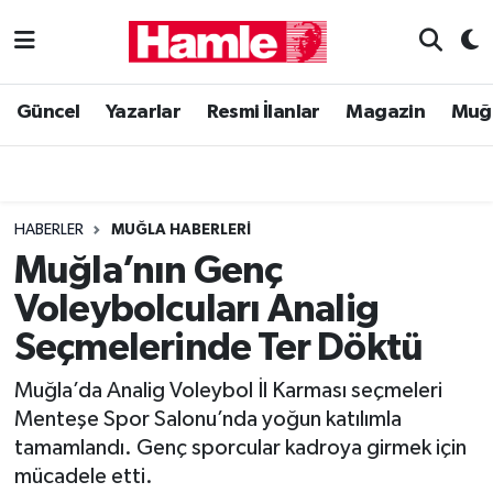
Güncel
Muğla Nöbetçi Eczaneler
Güncel
Yazarlar
Resmi İlanlar
Magazin
Muğ
Yazarlar
Muğla Hava Durumu
Resmi İlanlar
Muğla Namaz Vakitleri
HABERLER
MUĞLA HABERLERI
Magazin
Muğla Trafik Yoğunluk Haritası
Muğla’nın Genç
Voleybolcuları Analig
Muğla Haber
Süper Lig Puan Durumu ve Fikstür
Seçmelerinde Ter Döktü
Siyaset
Tüm Manşetler
Muğla’da Analig Voleybol İl Karması seçmeleri
Menteşe Spor Salonu’nda yoğun katılımla
Son Dakika Haberleri
tamamlandı. Genç sporcular kadroya girmek için
mücadele etti.
Haber Arşivi