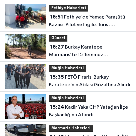
Fethiye Haberleri
16:51
Fethiye’de Yamaç Paraşütü
Kazası: Pilot ve İngiliz Turist
Yaralandı
Güncel
16:27
Burkay Karatepe
Marmaris’te 15 Temmuz
güzergâhını gösteriyor
Muğla Haberleri
15:35
FETÖ Firarisi Burkay
Karatepe’nin Ablası Gözaltına Alındı
Muğla Haberleri
15:24
Kadir Yaka CHP Yatağan İlçe
Başkanlığına Atandı
Marmaris Haberleri