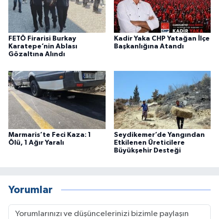
FETÖ Firarisi Burkay
Kadir Yaka CHP Yatağan İlçe
Karatepe’nin Ablası
Başkanlığına Atandı
Gözaltına Alındı
Marmaris’te Feci Kaza: 1
Seydikemer’de Yangından
Ölü, 1 Ağır Yaralı
Etkilenen Üreticilere
Büyükşehir Desteği
Yorumlar