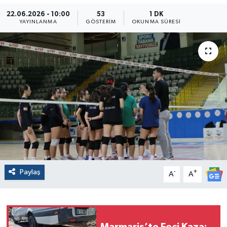
22.06.2026 - 10:00
53
1 DK
YAYINLANMA
GÖSTERIM
OKUNMA SÜRESI
Paylaş
-
+
A
A
Marmaris’te Feci Kaza: