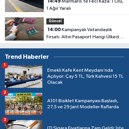
14:49
Marmaris’te Feci Kaza: 1 Ölü,
1 Ağır Yaralı
Güncel
14:00
Kampanyalı Vatandaşlık
Fırsatı: Altın Pasaport Hangi Ülkede,
Ücreti Ne Kadar?
Trend Haberler
1
Emekli Kafe Kent Meydanı’nda
Açılıyor: Çay 5 TL, Türk Kahvesi 15 TL
Olacak
2
A101 Bisiklet Kampanyası Başladı,
27,5 ve 29 Jant Modeller Raflarda
3
JTI Sigara Fiyatlarına Zam Geldi: İşte