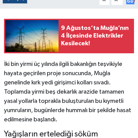
9 Ağustos’ta Muğla’nın
4 İlçesinde Elektrikler
Kesilecek!
İki bin yirmi üç yılında ilgili bakanlığın teşvikiyle
hayata geçirilen proje sonucunda, Muğla
genelinde kırk yedi girişimci kolları sıvadı.
Toplamda yirmi beş dekarlık arazide tamamen
yasal yollarla toprakla buluşturulan bu kıymetli
yumruların, bugünlerde hummalı bir şekilde hasat
edilmesine başlandı.
Yağışların ertelediği söküm