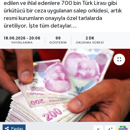
edilen ve ihlal edenlere 700 bin Türk Lirası gibi
ürkütücü bir ceza uygulanan salep orkidesi, artık
resmi kurumların onayıyla özel tarlalarda
üretiliyor. İşte tüm detaylar...
18.06.2026 - 20:06
99
2 DK
YAYINLANMA
GÖSTERIM
OKUNMA SÜRESI
Paylaş
-
+
A
A