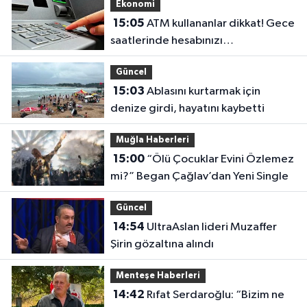
Ekonomi
15:05
ATM kullananlar dikkat! Gece
saatlerinde hesabınızı
boşaltabilirler
Güncel
15:03
Ablasını kurtarmak için
denize girdi, hayatını kaybetti
Muğla Haberleri
15:00
“Ölü Çocuklar Evini Özlemez
mi?” Began Çağlav’dan Yeni Single
Güncel
14:54
UltraAslan lideri Muzaffer
Şirin gözaltına alındı
Menteşe Haberleri
14:42
Rıfat Serdaroğlu: “Bizim ne