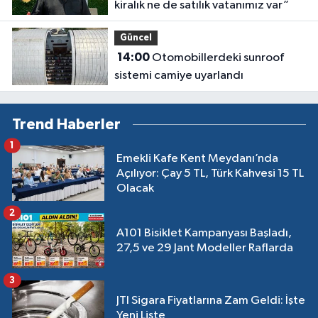
kiralık ne de satılık vatanımız var”
Güncel
14:00
Otomobillerdeki sunroof
sistemi camiye uyarlandı
Trend Haberler
1
Emekli Kafe Kent Meydanı’nda
Açılıyor: Çay 5 TL, Türk Kahvesi 15 TL
Olacak
2
A101 Bisiklet Kampanyası Başladı,
27,5 ve 29 Jant Modeller Raflarda
3
JTI Sigara Fiyatlarına Zam Geldi: İşte
Yeni Liste