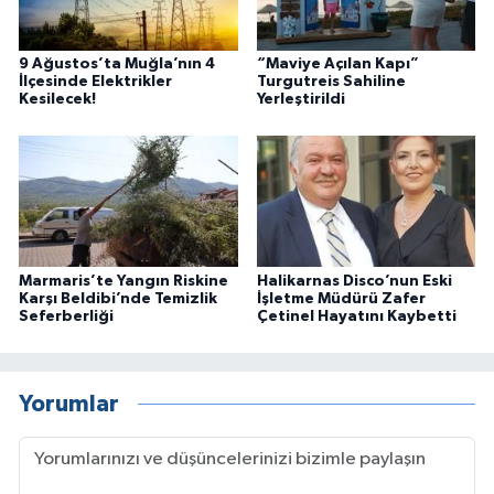
9 Ağustos’ta Muğla’nın 4
“Maviye Açılan Kapı”
İlçesinde Elektrikler
Turgutreis Sahiline
Kesilecek!
Yerleştirildi
Marmaris’te Yangın Riskine
Halikarnas Disco’nun Eski
Karşı Beldibi’nde Temizlik
İşletme Müdürü Zafer
Seferberliği
Çetinel Hayatını Kaybetti
Yorumlar