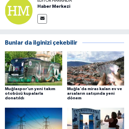
EDITÖR HAKKINDA
Haber Merkezi
Bunlar da ilginizi çekebilir
Muğlaspor’un yeni takım
Muğla'da miras kalan ev ve
otobüsü kupalarla
arsaların satışında yeni
donatıldı
dönem