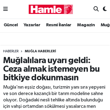
Güncel
Muğla Nöbetçi Eczaneler
Güncel
Yazarlar
Resmi İlanlar
Magazin
Muğ
Yazarlar
Muğla Hava Durumu
Resmi İlanlar
Muğla Namaz Vakitleri
HABERLER
MUĞLA HABERLERI
Magazin
Muğla Trafik Yoğunluk Haritası
Muğlalılara uyarı geldi:
Ceza almak istemeyen bu
Muğla Haber
Süper Lig Puan Durumu ve Fikstür
bitkiye dokunmasın
Siyaset
Tüm Manşetler
Muğla'nın eşsiz doğası, turizmin yanı sıra yepyeni
ve son derece kazançlı bir tarım modeline sahne
Son Dakika Haberleri
oluyor. Doğadaki nesli tehlike altında bulunduğu
için vahşi ortamdan sökülmesi yasalarca men
Haber Arşivi