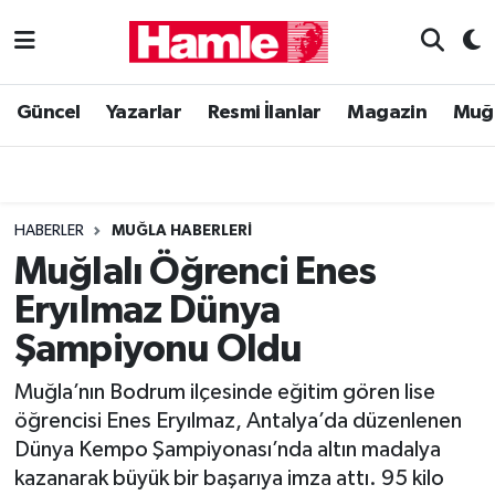
Güncel
Muğla Nöbetçi Eczaneler
Güncel
Yazarlar
Resmi İlanlar
Magazin
Muğ
Yazarlar
Muğla Hava Durumu
Resmi İlanlar
Muğla Namaz Vakitleri
HABERLER
MUĞLA HABERLERI
Magazin
Muğla Trafik Yoğunluk Haritası
Muğlalı Öğrenci Enes
Eryılmaz Dünya
Muğla Haber
Süper Lig Puan Durumu ve Fikstür
Şampiyonu Oldu
Siyaset
Tüm Manşetler
Muğla’nın Bodrum ilçesinde eğitim gören lise
öğrencisi Enes Eryılmaz, Antalya’da düzenlenen
Son Dakika Haberleri
Dünya Kempo Şampiyonası’nda altın madalya
kazanarak büyük bir başarıya imza attı. 95 kilo
Haber Arşivi