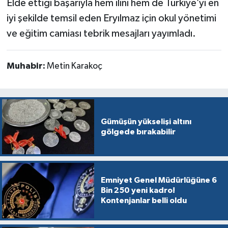
Elde ettiği başarıyla hem ilini hem de Türkiye’yi en
iyi şekilde temsil eden Eryılmaz için okul yönetimi
ve eğitim camiası tebrik mesajları yayımladı.
Muhabir:
Metin Karakoç
Gümüşün yükselişi altını
gölgede bırakabilir
Emniyet Genel Müdürlüğüne 6
Bin 250 yeni kadro!
Kontenjanlar belli oldu