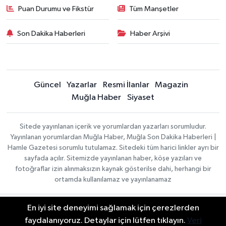
Puan Durumu ve Fikstür
Tüm Manşetler
Son Dakika Haberleri
Haber Arşivi
Güncel
Yazarlar
Resmi İlanlar
Magazin
Muğla Haber
Siyaset
Sitede yayınlanan içerik ve yorumlardan yazarları sorumludur.
Yayınlanan yorumlardan Muğla Haber, Muğla Son Dakika Haberleri |
Hamle Gazetesi sorumlu tutulamaz. Sitedeki tüm harici linkler ayrı bir
sayfada açılır. Sitemizde yayınlanan haber, köşe yazıları ve
fotoğraflar izin alınmaksızın kaynak gösterilse dahi, herhangi bir
ortamda kullanılamaz ve yayınlanamaz
En iyi site deneyimi sağlamak için çerezlerden
Gizlilik Sözleşmesi
Haber Yazılımı:
TE Bilişim
Veri Politikası
faydalanıyoruz. Detaylar için lütfen tıklayın.
Veri