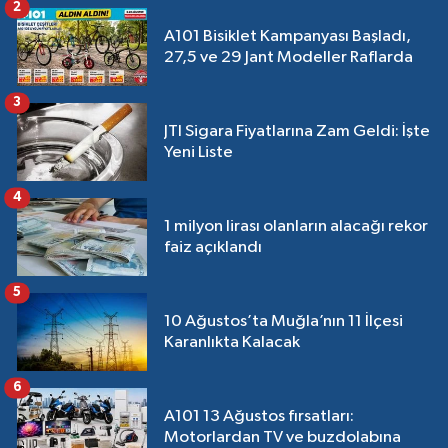
2
A101 Bisiklet Kampanyası Başladı,
27,5 ve 29 Jant Modeller Raflarda
3
JTI Sigara Fiyatlarına Zam Geldi: İşte
Yeni Liste
4
1 milyon lirası olanların alacağı rekor
faiz açıklandı
5
10 Ağustos’ta Muğla’nın 11 İlçesi
Karanlıkta Kalacak
6
A101 13 Ağustos fırsatları:
Motorlardan TV ve buzdolabına