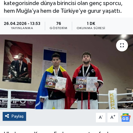
kategorisinde dünya birincisi olan genç sporcu,
hem Muğla’ya hem de Türkiye’ye gurur yaşattı.
26.04.2026 - 13:53
76
1 DK
YAYINLANMA
GÖSTERIM
OKUNMA SÜRESI
Paylaş
-
+
A
A