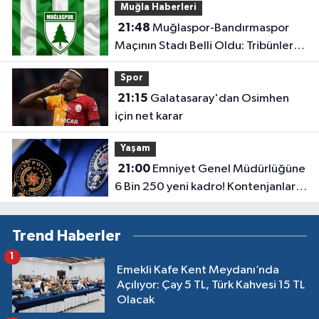
Muğla Haberleri
21:48
Muğlaspor-Bandırmaspor
Maçının Stadı Belli Oldu: Tribünler
Boş Kalacak
Spor
21:15
Galatasaray'dan Osimhen
için net karar
Yaşam
21:00
Emniyet Genel Müdürlüğüne
6 Bin 250 yeni kadro! Kontenjanlar
belli oldu
Trend Haberler
1
Emekli Kafe Kent Meydanı’nda
Açılıyor: Çay 5 TL, Türk Kahvesi 15 TL
Olacak