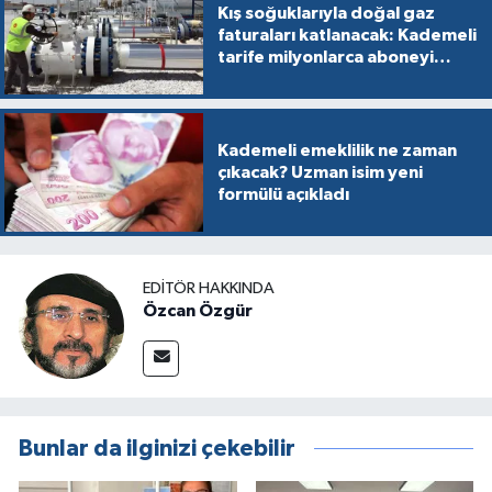
Kış soğuklarıyla doğal gaz
faturaları katlanacak: Kademeli
tarife milyonlarca aboneyi
vurabilir
Kademeli emeklilik ne zaman
çıkacak? Uzman isim yeni
formülü açıkladı
EDITÖR HAKKINDA
Özcan Özgür
Bunlar da ilginizi çekebilir