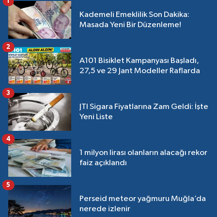
1
Kademeli Emeklilik Son Dakika:
Masada Yeni Bir Düzenleme!
2
A101 Bisiklet Kampanyası Başladı,
27,5 ve 29 Jant Modeller Raflarda
3
JTI Sigara Fiyatlarına Zam Geldi: İşte
Yeni Liste
4
1 milyon lirası olanların alacağı rekor
faiz açıklandı
5
Perseid meteor yağmuru Muğla’da
nerede izlenir