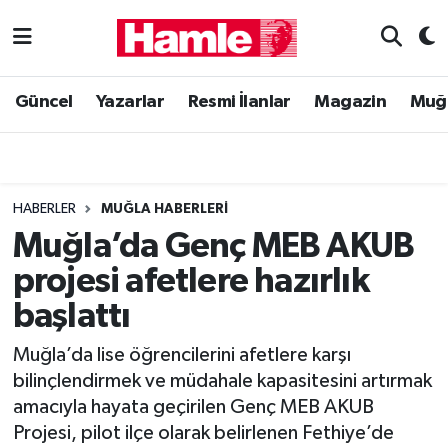
Güncel
Muğla Nöbetçi Eczaneler
Güncel
Yazarlar
Resmi İlanlar
Magazin
Muğ
Yazarlar
Muğla Hava Durumu
Resmi İlanlar
Muğla Namaz Vakitleri
HABERLER
MUĞLA HABERLERI
Magazin
Muğla Trafik Yoğunluk Haritası
Muğla’da Genç MEB AKUB
projesi afetlere hazırlık
Muğla Haber
Süper Lig Puan Durumu ve Fikstür
başlattı
Siyaset
Tüm Manşetler
Muğla’da lise öğrencilerini afetlere karşı
bilinçlendirmek ve müdahale kapasitesini artırmak
Son Dakika Haberleri
amacıyla hayata geçirilen Genç MEB AKUB
Projesi, pilot ilçe olarak belirlenen Fethiye’de
Haber Arşivi