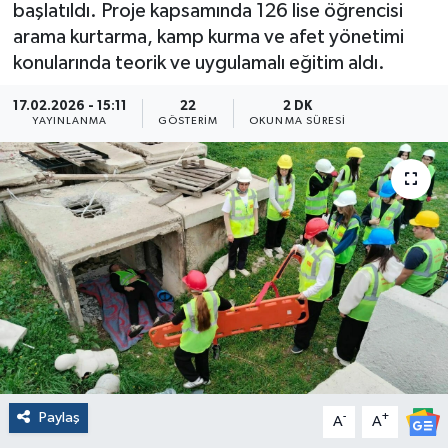
başlatıldı. Proje kapsamında 126 lise öğrencisi
arama kurtarma, kamp kurma ve afet yönetimi
konularında teorik ve uygulamalı eğitim aldı.
17.02.2026 - 15:11
22
2 DK
YAYINLANMA
GÖSTERIM
OKUNMA SÜRESI
Paylaş
-
+
A
A