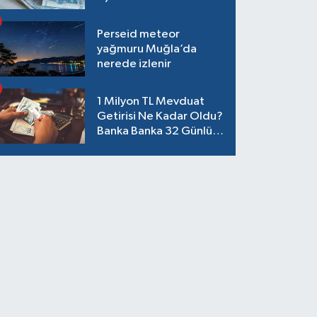
Perseid meteor
yağmuru Muğla’da
nerede izlenir
1 Milyon TL Mevduat
Getirisi Ne Kadar Oldu?
Banka Banka 32 Günlük
Güncel Faiz Oranları