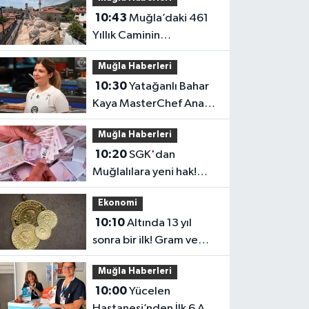
rakamları görecek?
10:43
Muğla’daki 461
Yıllık Caminin
Restorasyonu 2027’ye
Muğla Haberleri
Kaldı
10:30
Yatağanlı Bahar
Kaya MasterChef Ana
Kadrosunda
Muğla Haberleri
10:20
SGK'dan
Muğlalılara yeni hak!
Emekli maaşı alanlar
Ekonomi
dikkat
10:10
Altında 13 yıl
sonra bir ilk! Gram ve
çeyrek sahipleri dikkat
Muğla Haberleri
10:00
Yücelen
Hastanesi’nden İlk 6 Ay