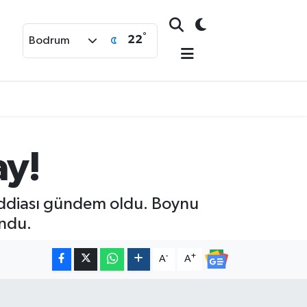
°
22
Bodrum
ay!
iddiası gündem oldu. Boynu
undu.
-
+
A
A