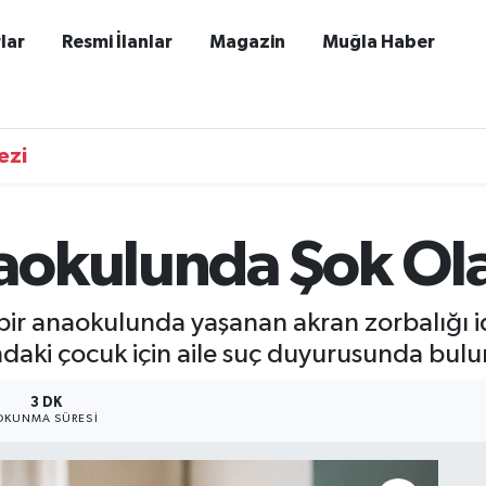
lar
Resmi İlanlar
Magazin
Muğla Haber
ezi
aokulunda Şok Ol
 bir anaokulunda yaşanan akran zorbalığı 
şındaki çocuk için aile suç duyurusunda bul
3 DK
OKUNMA SÜRESI