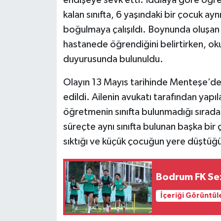
endişeye sevk etti. İddiaya göre öğret
kalan sınıfta, 6 yaşındaki bir çocuk ay
boğulmaya çalışıldı. Boynunda oluşan i
hastanede öğrendiğini belirtirken, o
duyurusunda bulunuldu.
Olayın 13 Mayıs tarihinde Menteşe’de
edildi. Ailenin avukatı tarafından yapı
öğretmenin sınıfta bulunmadığı sırada
süreçte aynı sınıfta bulunan başka bi
sıktığı ve küçük çocuğun yere düştüğü
Bodrum FK Sez
İçeriği Görüntül