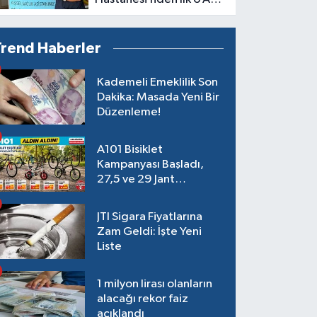
İçin Önemli Çağrı
Trend Haberler
Kademeli Emeklilik Son
Dakika: Masada Yeni Bir
Düzenleme!
A101 Bisiklet
Kampanyası Başladı,
27,5 ve 29 Jant
Modeller Raflarda
JTI Sigara Fiyatlarına
Zam Geldi: İşte Yeni
Liste
1 milyon lirası olanların
alacağı rekor faiz
açıklandı