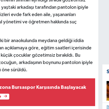
menin sınıftan ayrıldığı sırada gözetimsiz
nı yaştaki arkadaşı tarafından pantolon ipiyle
zleri evde fark eden aile, yaşananları
kul yönetimi ve öğretmen hakkında suç
ki bir anaokulunda meydana geldiği iddia
lan açıklamaya göre, eğitim saatleri içerisinde
 küçük çocuklar gözetimsiz bırakıldı. Bu
r çocuğun, arkadaşının boynunu pantolon ipiyle
 öne sürüldü.
ona Bursaspor Karşısında Başlayacak
e