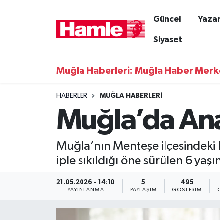
Güncel
Yazar
Güncel
Muğla Nöbetçi Eczaneler
Siyaset
Yazarlar
Muğla Hava Durumu
Muğla Haberleri: Muğla Haber Merk
Resmi İlanlar
Muğla Namaz Vakitleri
HABERLER
MUĞLA HABERLERI
Muğla’da An
Magazin
Muğla Trafik Yoğunluk Haritası
Muğla Haber
Süper Lig Puan Durumu ve Fikstür
Muğla’nın Menteşe ilçesindeki
iple sıkıldığı öne sürülen 6 ya
Siyaset
Tüm Manşetler
21.05.2026 - 14:10
5
495
Son Dakika Haberleri
YAYINLANMA
PAYLAŞIM
GÖSTERIM
Haber Arşivi