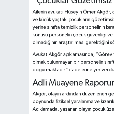
“Çocuklar Gözetimsiz B
Ailenin avukatı Hüseyin Ömer Akgör, o
ve küçük yaştaki çocukların gözetimsiz
yerine sınıfta temizlik personelinin bıra
konusu personelin çocuk güvenliği ve p
olmadığının araştırılması gerektiğini s
Avukat Akgör açıklamasında, “Görev 
olmak bulunmayan bir personelin sınıfta
doğurmaktadır” ifadelerine yer verdi
Adli Muayene Raporun
Akgör, olayın ardından düzenlenen g
boynunda fiziksel yaralanma ve kızarıkl
Açıklamada, yaşanan olayın çocuk üze